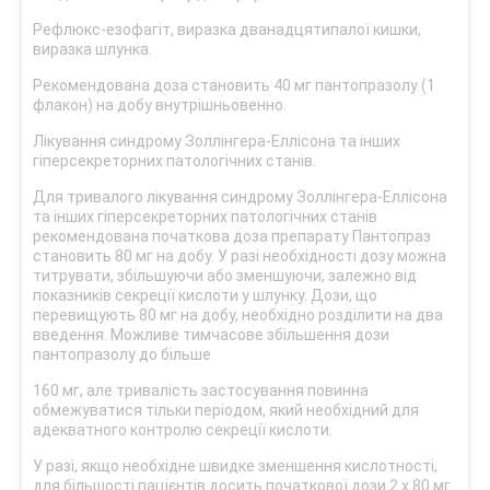
Рефлюкс-езофагіт, виразка дванадцятипалої кишки,
виразка шлунка.
Рекомендована доза становить 40 мг пантопразолу (1
флакон) на добу внутрішньовенно.
Лікування синдрому Золлінгера-Еллісона та інших
гіперсекреторних патологічних станів.
Для тривалого лікування синдрому Золлінгера-Еллісона
та інших гіперсекреторних патологічних станів
рекомендована початкова доза препарату Пантопраз
становить 80 мг на добу. У разі необхідності дозу можна
титрувати, збільшуючи або зменшуючи, залежно від
показників секреції кислоти у шлунку. Дози, що
перевищують 80 мг на добу, необхідно розділити на два
введення. Можливе тимчасове збільшення дози
пантопразолу до більше
160 мг, але тривалість застосування повинна
обмежуватися тільки періодом, який необхідний для
адекватного контролю секреції кислоти.
У разі, якщо необхідне швидке зменшення кислотності,
для більшості пацієнтів досить початкової дози 2 х 80 мг