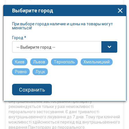
Показання
Выбирите город
Рефлюкс-езофагіт.
Виразка дванадцятипалої кишки.
При выборе города наличие и цены на товары могут
меняться!
Виразка шлунка.
Синдром Золлінгера-Еллісона та інші
Город *
гіперсекреторні патологічні стани.
-- Выбирите город --
Протипоказання
Підвищена чутливість до активної речовини, похідних
Киев
Львов
Тернополь
Хмельницкий
бензимідазолу та будь-якого компонента препарату.
Ровно
Луцк
Спосіб застосування та дози
Препарат застосовувати дорослим за призначенням та
Сохранить
під безпосереднім наглядом лікаря.
Внутрішньовенне застосування препарату
рекомендується тільки у разі неможливості
перорального застосування. Є дані тривалості
внутрішньовенного лікування до 7 днів. Тому при клінічній
можливості здійснюється перехід від внутрішньовенного
введення Пантопразу до перорального.