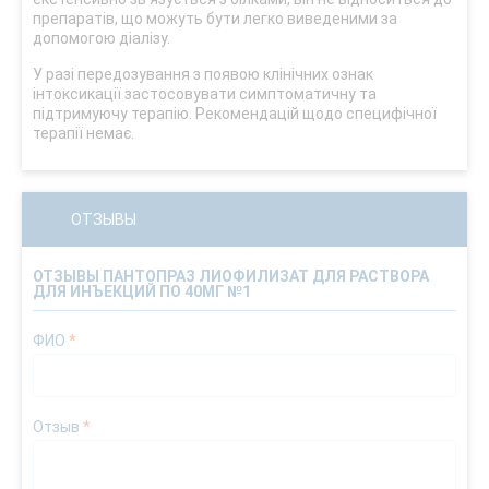
препаратів, що можуть бути легко виведеними за
допомогою діалізу.
У разі передозування з появою клінічних ознак
інтоксикації застосовувати симптоматичну та
підтримуючу терапію. Рекомендацій щодо специфічної
терапії немає.
ОТЗЫВЫ
ОТЗЫВЫ ПАНТОПРАЗ ЛИОФИЛИЗАТ ДЛЯ РАСТВОРА
ДЛЯ ИНЪЕКЦИЙ ПО 40МГ №1
ФИО
*
Отзыв
*