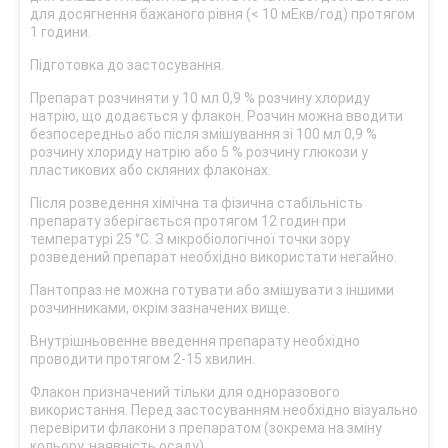
для досягнення бажаного рівня (< 10 мЕкв/год) протягом
1 години.
Підготовка до застосування.
Препарат розчиняти у 10 мл 0,9 % розчину хлориду
натрію, що додається у флакон. Розчин можна вводити
безпосередньо або після змішування зі 100 мл 0,9 %
розчину хлориду натрію або 5 % розчину глюкози у
пластикових або скляних флаконах.
Після розведення хімічна та фізична стабільність
препарату зберігається протягом 12 годин при
температурі 25 °C. З мікробіологічної точки зору
розведений препарат необхідно використати негайно.
Пантопраз не можна готувати або змішувати з іншими
розчинниками, окрім зазначених вище.
Внутрішньовенне введення препарату необхідно
проводити протягом 2-15 хвилин.
Флакон призначений тільки для одноразового
використання. Перед застосуванням необхідно візуально
перевірити флакони з препаратом (зокрема на зміну
кольору, наявність осаду).