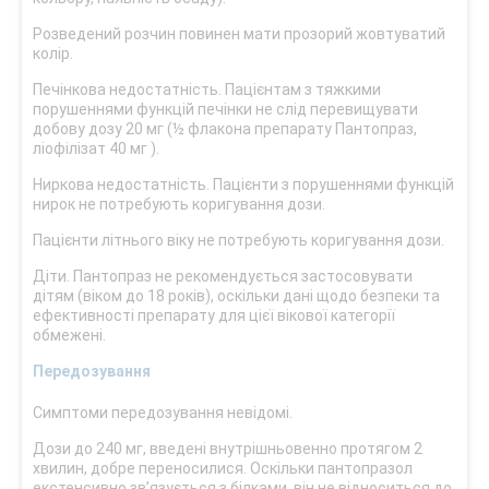
Розведений розчин повинен мати прозорий жовтуватий
колір.
Печінкова недостатність. Пацієнтам з тяжкими
порушеннями функцій печінки не слід перевищувати
добову дозу 20 мг (½ флакона препарату Пантопраз,
ліофілізат 40 мг ).
Ниркова недостатність. Пацієнти з порушеннями функцій
нирок не потребують коригування дози.
Пацієнти літнього віку не потребують коригування дози.
Діти. Пантопраз не рекомендується застосовувати
дітям (віком до 18 років), оскільки дані щодо безпеки та
ефективності препарату для цієї вікової категорії
обмежені.
Передозування
Симптоми передозування невідомі.
Дози до 240 мг, введені внутрішньовенно протягом 2
хвилин, добре переносилися. Оскільки пантопразол
екстенсивно зв’язується з білками, він не відноситься до