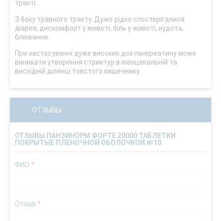
тракті.
З боку травного тракту. Дуже рідко спостерігалися
діарея, дискомфорт у животі, біль у животі, нудота,
блювання.
При застосуванні дуже високих доз панкреатину може
виникати утворення стриктур в ілеоцекальній та
висхідній ділянці товстого кишечнику.
ОТЗЫВЫ
ОТЗЫВЫ ПАНЗИНОРМ ФОРТЕ 20000 ТАБЛЕТКИ
ПОКРЫТЫЕ ПЛЕНОЧНОЙ ОБОЛОЧКОЙ №10
ФИО
*
Отзыв
*