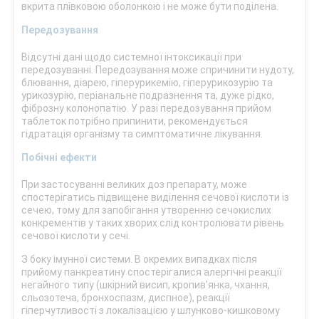
вкрита плівковою оболонкою і не може бути поділена.
Передозування
Відсутні дані щодо системної інтоксикації при
передозуванні. Передозування може спричинити нудоту,
блювання, діарею, гіперурикемію, гіперурикозурію та
урикозурію, періанальне подразнення та, дуже рідко,
фіброзну колонопатію. У разі передозування прийом
таблеток потрібно припинити, рекомендується
гідратація організму та симптоматичне лікування.
Побічні ефекти
При застосуванні великих доз препарату, може
спостерігатись підвищене виділення сечової кислоти із
сечею, тому для запобігання утворенню сечокислих
конкрементів у таких хворих слід контролювати рівень
сечової кислоти у сечі.
З боку імунної системи. В окремих випадках після
прийому панкреатину спостерігалися алергічні реакції
негайного типу (шкірний висип, кропив’янка, чхання,
сльозотеча, бронхоспазм, диспное), реакції
гіперчутливості з локалізацією у шлунково-кишковому