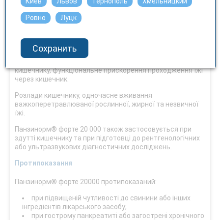
Киев
Львов
Тернополь
Хмельницкий
Засоби, які покращують травлення, включаючи
ферменти. Поліферментні препарати. Код АТХ А09А А02.
Ровно
Луцк
Показання
Хронічний панкреатит.
Сохранить
Стани після одночасної резекції шлунка та тонкого
кишечнику, функціональне прискорення проходження їжі
через кишечник.
Розлади кишечнику, одночасне вживання
важкоперетравлюваної рослинної, жирної та незвичної
їжі.
Панзинорм® форте 20 000 також застосовується при
здутті кишечнику та при підготовці до рентгенологічних
або ультразвукових діагностичних досліджень.
Протипоказання
Панзинорм® форте 20000 протипоказаний:
при підвищеній чутливості до свинини або інших
інгредієнтів лікарського засобу;
при гострому панкреатиті або загострені хронічного