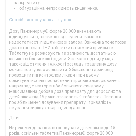
панкреатиту;
обтураційна непрохідність кишечника.
Спосіб застосування та дози
Дозу Панзинорму® форте 20 000 визначають
індивідуально, залежно від ступеня тяжкості
недостатності підшлункової залози. Звичайна початкова
доза становить 1–2 таблетки на кожний прийом їжі.
Таблетку не розжовують та запивають достатньою
кількістю (склянкою) рідини. Залежно від виду їжі, а
також від ступеня тяжкості розладу травлення дозу
можна поступово збільшити. Збільшення дози слід
проводити під контролем лікаря і при цьому
орієнтуватися на послаблення проявів захворювання,
наприклад стеатореї або больового синдрому.
Максимальна добова доза препарату для дорослих та
дітей віком від 15 років становить 9 таблеток. Питання
про збільшення дозування препарату і тривалість
лікування вирішує лікар індивідуально.
Діти.
Не рекомендовано застосовувати дітям віком до 15
років, оскільки таблетка Панзинорм® форте 20 000