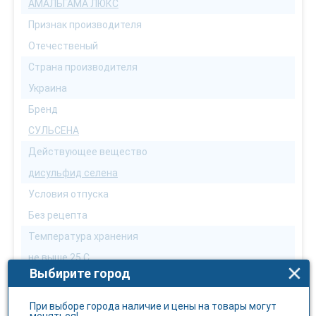
АМАЛЬГАМА ЛЮКС
Признак производителя
Отечественый
Страна производителя
Украина
Бренд
СУЛЬСЕНА
Действующее вещество
дисульфид селена
Условия отпуска
Без рецепта
Температура хранения
не выше 25 С
Выбирите город
Чуствительность к свету
Нет
При выборе города наличие и цены на товары могут