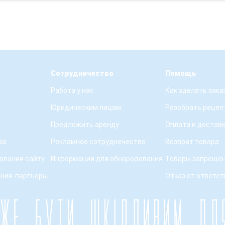
Сотрудничество
Помощь
Работа у нас
Как зделать зака
Юридическим лицам
Разобрать рецеп
Предложить аренду
Оплата и достав
ва
Рекламное сотруднечество
Возврат товара
ования сайту
Информация для обнародования
Товары запрещен
ения-партнеры
Отказ от ответс