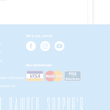
Ми у соц. сетях:
з
т
ка
Мы принимаем:
ные к продаже
твенности