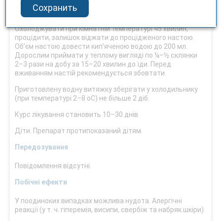
2 столові ложки трави помістити в емальований посуд,
Сохранить
залити 200 мл гарячої кип’яченої води, закрити кришкою і
настоювати на киплячій водяній бані 15 хвилин.
Охолоджувати при кімнатній температурі 45 хвилин,
процідити, залишок віджати до процідженого настою.
Об’єм настою довести кип’яченою водою до 200 мл.
Дорослим приймати у теплому вигляді по ¼–½ склянки
2–3 рази на добу за 15–20 хвилин до їди. Перед
вживанням настій рекомендується збовтати.
Приготовлену водну витяжку зберігати у холодильнику
(при температурі 2–8 оС) не більше 2 діб.
Курс лікування становить 10–30 днів.
Діти. Препарат протипоказаний дітям.
Передозування
Повідомлення відсутні.
Побічні ефекти
У поодиноких випадках можлива нудота. Алергічні
реакції (у т. ч. гіперемія, висипи, свербіж та набряк шкіри).