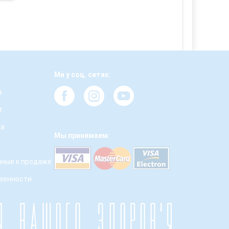
Ми у соц. сетях:
з
т
ка
Мы принимаем:
ные к продаже
твенности