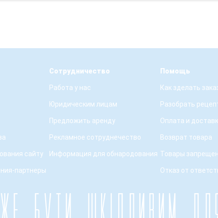
Сотрудничество
Помощь
Работа у нас
Как зделать зака
Юридическим лицам
Разобрать рецеп
Предложить аренду
Оплата и достав
ва
Рекламное сотруднечество
Возврат товара
ования сайту
Информация для обнародования
Товары запрещен
ения-партнеры
Отказ от ответс