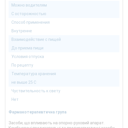
Можно водителям
С осторожностью
Способ применения
Внутренне
Взаимодействие с пищей
До приема пищи
Условия отпуска
По рецепту
Температура хранения
не выше 25 С
Чуствительность к свету
Нет
Фармакотерапевтична група
Засоби, що впливають на опорно-руховий апарат.