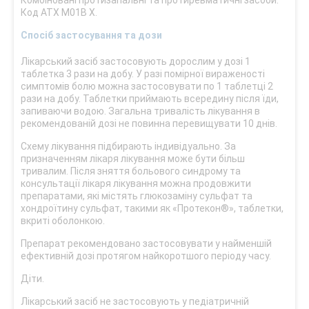
Комбіновані протизапальні та протиревматичні засоби.
Код АТХ M01B X.
Спосіб застосування та дози
Лікарський засіб застосовують дорослим у дозі 1
таблетка 3 рази на добу. У разі помірної вираженості
симптомів болю можна застосовувати по 1 таблетці 2
рази на добу. Таблетки приймають всередину після їди,
запиваючи водою. Загальна тривалість лікування в
рекомендованій дозі не повинна перевищувати 10 днів.
Схему лікування підбирають індивідуально. За
призначенням лікаря лікування може бути більш
тривалим. Після зняття больового синдрому та
консультації лікаря лікування можна продовжити
препаратами, які містять глюкозаміну сульфат та
хондроїтину сульфат, такими як «Протекон®», таблетки,
вкриті оболонкою.
Препарат рекомендовано застосовувати у найменшій
ефективній дозі протягом найкоротшого періоду часу.
Діти.
Лікарський засіб не застосовують у педіатричній