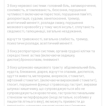
З боку нервової системи: головний біль, запаморочення,
сонливість, втомлюваність, безсоння, порушення
чутливості включаючи парестезії, порушення пам’яті,
дезорієнтація, судоми, занепокоєння, тремор,
асептичний менінгіт, розлади смаку, порушення
мозкового кровообігу у тому числі інсульт, сплутаність
свідомості, галюцинації, загальне нездужання,
відчуття тривожності, загальна слабкість, тремор,
психотичні розлади, асептичний менінгіт.
З боку респіраторної системи, органів грудної клітки та
середостіння: астма (включаючи задишку,
диспое),бронхоспазм, пневмоніт.
З боку шлунково-кишкового тракту: абдомінальний біль,
нудота, блювання, діарея, відчуття спазмів, диспепсія,
здуття живота, метеоризм, анорексія, стоматит,
афтозний стоматит, (включаючи виразковий стоматит),
глосит, порушення функції стравоходу, гастрит, виразки
шлунка і кишечнику, що супроводжуються або не
супроводжуються кровотечею, гастроінтестинальним
стенозом чи перфорацією (іноді летальні, особливо у
пацієнтів літнього віку), які можуть призвести до
перитоніту, шлунково-кишкові кровотечі (криваве