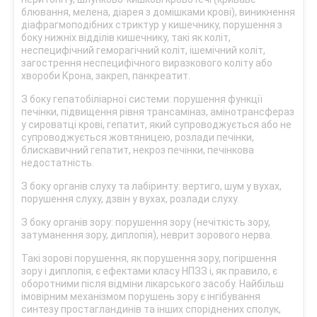
блювання, мелена, діарея з домішками крові), виникнення
діафрагмоподібних стриктур у кишечнику, порушення з
боку нижніх відділів кишечнику, такі як коліт,
неспецифічний геморагічний коліт, ішемічний коліт,
загострення неспецифічного виразкового коліту або
хвороби Крона, закреп, панкреатит.
З боку гепатобіліарної системи: порушення функції
печінки, підвищення рівня трансаміназ, амінотрансфераз
у сироватці крові, гепатит, який супроводжується або не
супроводжується жовтяницею, розлади печінки,
блискавичний гепатит, некроз печінки, печінкова
недостатність.
З боку органів слуху та лабіринту: вертиго, шум у вухах,
порушення слуху, дзвін у вухах, розлади слуху.
З боку органів зору: порушення зору (нечіткість зору,
затуманення зору, диплопія), неврит зорового нерва.
Такі зорові порушення, як порушення зору, погіршення
зору і диплопія, є ефектами класу НПЗЗ і, як правило, є
оборотними після відміни лікарського засобу. Найбільш
імовірним механізмом порушень зору є інгібування
синтезу простагландинів та інших споріднених сполук,