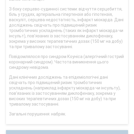
З боку серцево-судинної системи: відчуття серцебиття,
біль у грудях, артеріальна гіпертензія або гіпотензія,
васкуліт, серцева недостатність, інфаркт міокарда. Дані
досліджень свідчать про підвищений ризик
тромботичних ускладнень (таких як інфаркт міокарда чи
інсульт), пов’язаних із застосуванням диклофенаку,
зокрема у високих терапевтичних дозах (150 мг на добу)
та при тривалому застосуванні.
Повідомлялося про синдром Коуніса (алергічний гострий
коронарний синдром). Частота виникнення цього
синдрому невідома.
Дані клінічних досліджень та епідеміологічні дані
свідчать про підвищений ризик тромботичних
ускладнень (наприклад інфаркту міокарда чи інсульту),
пов’язаних із застосуванням диклофенаку, зокрема у
високих терапевтичних дозах (150 мг на добу) та при
тривалому застосуванні.
Загальні порушення: набряк.