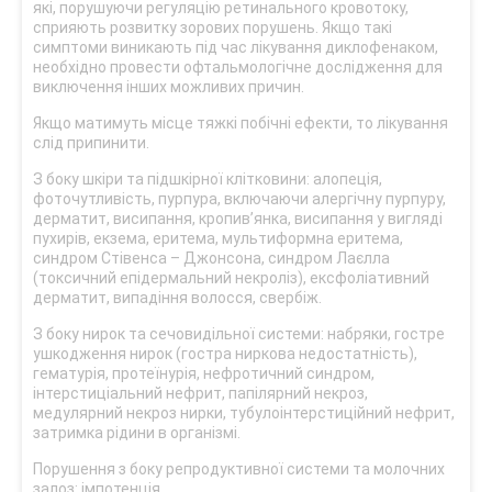
які, порушуючи регуляцію ретинального кровотоку,
сприяють розвитку зорових порушень. Якщо такі
симптоми виникають під час лікування диклофенаком,
необхідно провести офтальмологічне дослідження для
виключення інших можливих причин.
Якщо матимуть місце тяжкі побічні ефекти, то лікування
слід припинити.
З боку шкіри та підшкірної клітковини: алопеція,
фоточутливість, пурпура, включаючи алергічну пурпуру,
дерматит, висипання, кропив’янка, висипання у вигляді
пухирів, екзема, еритема, мультиформна еритема,
синдром Стівенса – Джонсона, синдром Лаєлла
(токсичний епідермальний некроліз), ексфоліативний
дерматит, випадіння волосся, свербіж.
З боку нирок та сечовидільної системи: набряки, гостре
ушкодження нирок (гостра ниркова недостатність),
гематурія, протеїнурія, нефротичний синдром,
інтерстиціальний нефрит, папілярний некроз,
медулярний некроз нирки, тубулоінтерстиційний нефрит,
затримка рідини в організмі.
Порушення з боку репродуктивної системи та молочних
залоз: імпотенція.