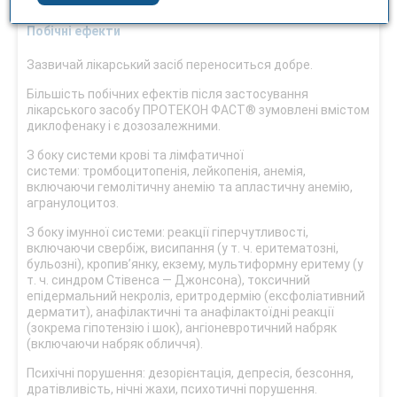
застосувати активоване вугілля.
Побічні ефекти
Зазвичай лікарський засіб переноситься добре.
Більшість побічних ефектів після застосування
лікарського засобу ПРОТЕКОН ФАСТ® зумовлені вмістом
диклофенаку і є дозозалежними.
З боку системи крові та лімфатичної
системи: тромбоцитопенія, лейкопенія, анемія,
включаючи гемолітичну анемію та апластичну анемію,
агранулоцитоз.
З боку імунної системи: реакції гіперчутливості,
включаючи свербіж, висипання (у т. ч. еритематозні,
бульозні), кропив’янку, екзему, мультиформну еритему (у
т. ч. синдром Стівенса — Джонсона), токсичний
епідермальний некроліз, еритродермію (ексфоліативний
дерматит), анафілактичні та анафілактоїдні реакції
(зокрема гіпотензію і шок), ангіоневротичний набряк
(включаючи набряк обличчя).
Психічні порушення: дезорієнтація, депресія, безсоння,
дратівливість, нічні жахи, психотичні порушення.