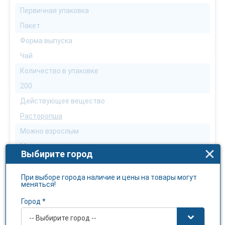
Первичная упаковка
Пакет
Форма выпуска
Чай
Количество в упаковке
200
Действующее вещество
Расторопша
Можно взрослым
Можно
Выбирите город
Можно детям
Нет
При выборе города наличие и цены на товары могут
меняться!
Можна беременным
Город *
По назначению врача
-- Выбирите город --
Можно кормящим