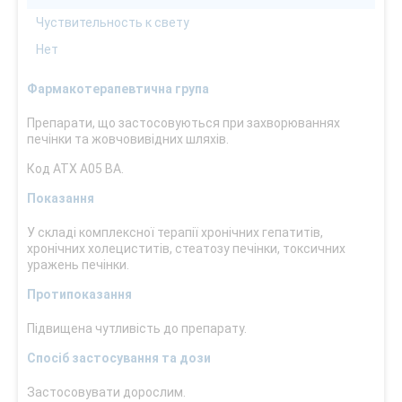
Чуствительность к свету
Нет
Фармакотерапевтична група
Препарати, що застосовуються при захворюваннях
печінки та жовчовивідних шляхів.
Код АТХ А05 ВА.
Показання
У складі комплексної терапії хронічних гепатитів,
хронічних холециститів, стеатозу печінки, токсичних
уражень печінки.
Протипоказання
Підвищена чутливість до препарату.
Спосіб застосування та дози
Застосовувати дорослим.