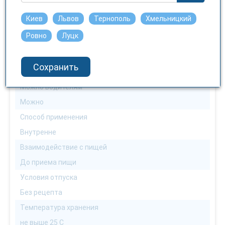
По назначению врача
Киев
Львов
Тернополь
Хмельницкий
Можно аллергикам
Ровно
Луцк
Нет
Можно диабетикам
Сохранить
Можно
Можно водителям
Можно
Способ применения
Внутренне
Взаимодействие с пищей
До приема пищи
Условия отпуска
Без рецепта
Температура хранения
не выше 25 С