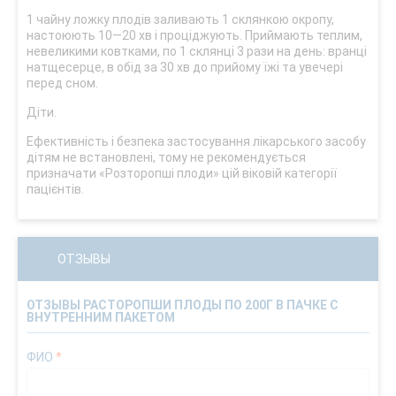
1 чайну ложку плодів заливають 1 склянкою окропу,
настоюють 10—20 хв і проціджують. Приймають теплим,
невеликими ковтками, по 1 склянці 3 рази на день: вранці
натщесерце, в обід за 30 хв до прийому їжі та увечері
перед сном.
Діти.
Ефективність і безпека застосування лікарського засобу
дітям не встановлені, тому не рекомендується
призначати «Розторопші плоди» цій віковій категорії
пацієнтів.
ОТЗЫВЫ
ОТЗЫВЫ РАСТОРОПШИ ПЛОДЫ ПО 200Г В ПАЧКЕ С
ВНУТРЕННИМ ПАКЕТОМ
ФИО
*