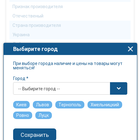
Признак производителя
Отечественый
Страна производителя
Украина
Действующее вещество
Выбирите город
рукавицы
Условия отпуска
При выборе города наличие и цены на товары могут
меняться!
Без рецепта
Город *
Температура хранения
-- Выбирите город --
не выше 25 С
Чуствительность к свету
Киев
Львов
Тернополь
Хмельницкий
Нет
Ровно
Луцк
Сохранить
ОТЗЫВЫ