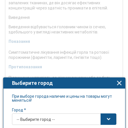
запалених тканинах, де він досягає ефективних
концентрацій через здатність проникати в епітелій.
Виведення
Виведення відбувається головним чином із сечею,
здебільшого у вигляді неактивних метаболітів.
Показання
Симптоматичне лікування інфекцій горла та ротової
порожнини (фарингіти, ларингіти, гінгівіти тощо).
Протипоказання
Підвищена чутливість до діючих речовин або до будь-
Выбирите город
якої допоміжної речовини.
Дитячий вік до 6 років.
При выборе города наличие и цены на товары могут
меняться!
Взаємодія з іншими лікарськими засобами та інші
види взаємодії
Город *
Септолете® тотал лимон та бузина не слід
-- Выбирите город --
застосовувати одночасно з іншими антисептиками.