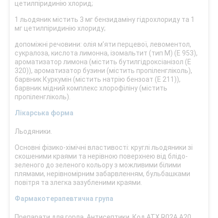
цетилпіридинію хлорид;
1 льодяник містить 3 мг бензидаміну гідрохлориду та 1
мг цетилпіридинію хлориду;
допоміжні речовини: олія м’яти перцевої, левоментол,
сукралоза, кислота лимонна, ізомальтит (тип М) (Е 953),
ароматизатор лимона (містить бутилгідроксіанізол (Е
320)), ароматизатор бузини (містить пропіленгліколь),
барвник Куркумін (містить натрію бензоат (Е 211)),
барвник мідний комплекс хлорофіліну (містить
пропіленгліколь).
Лікарська форма
Льодяники.
Основні фізико-хімічні властивості: круглі льодяники зі
скошеними краями та нерівною поверхнею від блідо-
зеленого до зеленого кольору з можливими білими
плямами, нерівномірним забарвленням, бульбашками
повітря та злегка зазубленими краями.
Фармакотерапевтична група
Препарати для горла. Антисептики. Код АТХ R02A A20.