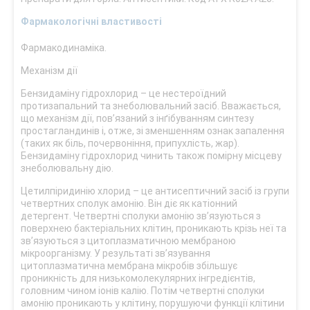
Фармакологічні властивості
Фармакодинаміка.
Механізм дії
Бензидаміну гідрохлорид – це нестероїдний
протизапальний та знеболювальний засіб. Вважається,
що механізм дії, пов’язаний з інґібуванням синтезу
простагландинів і, отже, зі зменшенням ознак запалення
(таких як біль, почервоніння, припухлість, жар).
Бензидаміну гідрохлорид чинить також помірну місцеву
знеболювальну дію.
Цетилпіридинію хлорид – це антисептичний засіб із групи
четвертних сполук амонію. Він діє як катіонний
детергент. Четвертні сполуки амонію зв’язуються з
поверхнею бактеріальних клітин, проникають крізь неї та
зв’язуються з цитоплазматичною мембраною
мікроорганізму. У результаті зв’язування
цитоплазматична мембрана мікробів збільшує
проникність для низькомолекулярних інгредієнтів,
головним чином іонів калію. Потім четвертні сполуки
амонію проникають у клітину, порушуючи функції клітини