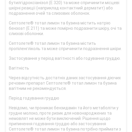
бутилгідроксіанізол (Е 320) та може спричинити місцеві
шкірні реакції (наприклад контактний дерматит) або
подразнення очей та слизових оболонок.
Септолете® тотал лимон та бузина містить натрію
бензоат (E 211) та може помірно подразнити шкіру, очі та
слизові оболонки.
Септолете® тотал лимон та бузина містить
пропіленгліколь та може спричинити подразнення шкіри.
Застосування у період вагітності або годування груддю.
Вагітність
Через відсутність достатніх даних застосування діючих
речовин препарат Септолете® тотал лимон та бузина
вагітним не рекомендується.
Період годування груддю
Невідомо, чи проникає бензидамін та його метаболіти у
грудне молоко, проте ризик для новонароджених та
немовлят не може бути виключений. Рішення щодо
припинення годування груддю або застосування
Септолете® тотал лимон та бузина потрібно приймати з