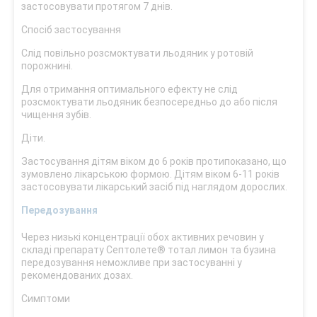
застосовувати протягом 7 днів.
Спосіб застосування
Слід повільно розсмоктувати льодяник у ротовій
порожнині.
Для отримання оптимального ефекту не слід
розсмоктувати льодяник безпосередньо до або після
чищення зубів.
Діти.
Застосування дітям віком до 6 років протипоказано, що
зумовлено лікарською формою. Дітям віком 6-11 років
застосовувати лікарський засіб під наглядом дорослих.
Передозування
Через низькі концентрації обох активних речовин у
складі препарату Септолете® тотал лимон та бузина
передозування неможливе при застосуванні у
рекомендованих дозах.
Симптоми