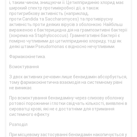
і, таким чином, знищуючи її. Цетилпіридинію хлорид має
широкий спектр протимікробної дії, а також
протигрибкову активність (наприклад,
проти Candida та Saccharomyces) та противірусну
активність проти деяких вірусів з оболонкою. Найбільш
вираженою є бактерицидна дія на грампозитивні бактерії
(зокрема на Staphylococcus). Грамнегативні бактерії є
помірно чутливими до цетилпіридинію хлориду, тоді як
деякі штами Pseudomonas є відносно нечутливими.
Фармакокінетика.
Всмоктування
З двох активних речовин лише бензидамін абсорбується,
тому фармакокінетична взаємодія на системному рівні
не виникає.
Про всмоктування бензидаміну через слизову оболонку
ротової порожнини і глотки свідчать кількості, виявлені в
сироватці крові, які не є достатніми для отримання
системного ефекту.
Розподіл
При місцевому застосуванні бензидамін накопичується у