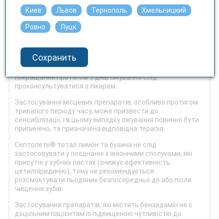
Не слід розсмоктувати льодяники разом з молоком через
Киев
Львов
Тернополь
Хмельницкий
його здатність знижувати антисептичну активність
цетилпіридинію хлориду.
Ровно
Луцк
Особливості щодо застосування
Сохранить
Септолете® тотал лимон та бузина не слід
застосовувати більше 7 днів. У разі відсутності
покращання протягом 3 днів лікування слід
проконсультуватися з лікарем.
Застосування місцевих препаратів, особливо протягом
тривалого періоду часу, може призвести до
сенсибілізації, і в цьому випадку лікування повинно бути
припинено, та призначена відповідна терапія.
Септолете® тотал лимон та бузина не слід
застосовувати у поєднанні з аніонними сполуками, які
присутні у зубних пастах (знижує ефективність
цетилпіридинію), тому не рекомендується
розсмоктувати льодяник безпосередньо до або після
чищення зубів.
Застосування препаратів, які містять бензидамін не є
доцільним пацієнтам із підвищеною чутливістю до