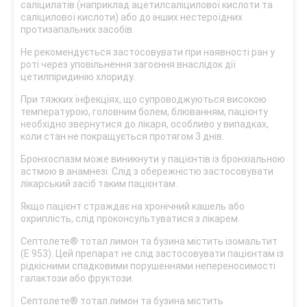
саліцилатів (наприклад ацетилсаліцилової кислоти та
саліцилової кислоти) або до інших нестероїдних
протизапальних засобів.
Не рекомендується застосовувати при наявності ран у
роті через уповільнення загоєння внаслідок дії
цетилпіридинію хлориду.
При тяжких інфекціях, що супроводжуються високою
температурою, головним болем, блюванням, пацієнту
необхідно звернутися до лікаря, особливо у випадках,
коли стан не покращується протягом 3 днів.
Бронхоспазм може виникнути у пацієнтів із бронхіальною
астмою в анамнезі. Слід з обережністю застосовувати
лікарський засіб таким пацієнтам.
Якщо пацієнт страждає на хронічний кашель або
охриплість, слід проконсультуватися з лікарем.
Септолете® тотал лимон та бузина містить ізомальтит
(E 953). Цей препарат не слід застосовувати пацієнтам із
рідкісними спадковими порушеннями непереносимості
галактози або фруктози.
Септолете® тотал лимон та бузина містить