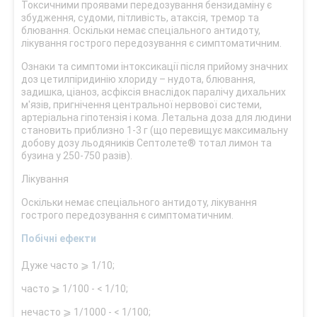
Токсичними проявами передозування бензидаміну є
збудження, судоми, пітливість, атаксія, тремор та
блювання. Оскільки немає спеціального антидоту,
лікування гострого передозування є симптоматичним.
Ознаки та симптоми інтоксикації після прийому значних
доз цетилпіридинію хлориду – нудота, блювання,
задишка, ціаноз, асфіксія внаслідок паралічу дихальних
м'язів, пригнічення центральної нервової системи,
артеріальна гіпотензія і кома. Летальна доза для людини
становить приблизно 1-3 г (що перевищує максимальну
добову дозу льодяників Септолете® тотал лимон та
бузина у 250-750 разів).
Лікування
Оскільки немає спеціального антидоту, лікування
гострого передозування є симптоматичним.
Побічні ефекти
Дуже часто ⩾ 1/10;
часто ⩾ 1/100 - < 1/10;
нечасто ⩾ 1/1000 - < 1/100;