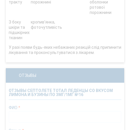
тракту
порожнині
оболонки
ротової
порожнини
З боку
кропив’янка,
шкіри та
фоточутливість
підшкірних
тканин
У разі появи будь-яких небажаних реакцій слід припинити
лікування та проконсультуватися з лікарем.
ОТЗЫВЫ
ОТЗЫВЫ СЕПТОЛЕТЕ ТОТАЛ ЛЕДЕНЦЫ СО ВКУСОМ
ЛИМОНА И БУЗИНЫ ПО 3МГ/1МГ №16
ФИО
*