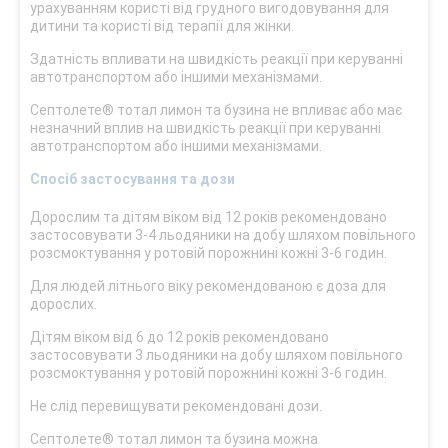
урахуванням користі від грудного вигодовування для
дитини та користі від терапії для жінки.
Здатність впливати на швидкість реакції при керуванні
автотранспортом або іншими механізмами.
Септолете® тотал лимон та бузина не впливає або має
незначний вплив на швидкість реакції при керуванні
автотранспортом або іншими механізмами.
Спосіб застосування та дози
Дорослим та дітям віком від 12 років рекомендовано
застосовувати 3-4 льодяники на добу шляхом повільного
розсмоктування у ротовій порожнині кожні 3-6 годин.
Для людей літнього віку рекомендованою є доза для
дорослих.
Дітям віком від 6 до 12 років рекомендовано
застосовувати 3 льодяники на добу шляхом повільного
розсмоктування у ротовій порожнині кожні 3-6 годин.
Не слід перевищувати рекомендовані дози.
Септолете® тотал лимон та бузина можна