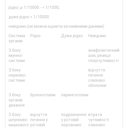
рідко ⩾ 1/10000 - < 1/1000;
дуже рідко < 1/10000.
невідомо (не можна оцінити за наявними даними)
Система
Рідко
Дуже рідко
Невідомо
органів
З боку
анафілактичний
імунної
шок, реакції
системи
гіперчутливості
З боку
відчуття
нервової
печіння
системи
слизової
оболонки
З боку
бронхоспазм
ларингоспазм
органів
дихання
З боку
відчуття
подразнення
втрата
шлунково-
печіння у
у ротовій
чутливості
кишкового
ротовій
порожнині
слизової