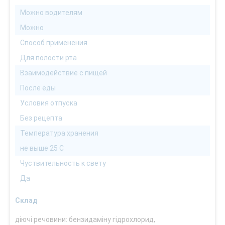
Можно водителям
Можно
Способ применения
Для полости рта
Взаимодействие с пищей
После еды
Условия отпуска
Без рецепта
Температура хранения
не выше 25 С
Чуствительность к свету
Да
Склад
діючі речовини: бензидаміну гідрохлорид,