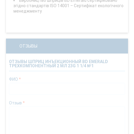
Виробництво шприців BD Emerald сертифіковано
згідно стандартів ISO 14001 – Сертифікат екологічного
менеджменту
ОТЗЫВЫ
ОТЗЫВЫ ШПРИЦ ИНЪЕКЦИОННЫЙ BD EMERALD
ТРЕХКОМПОНЕНТНЫЙ 2 МЛ 23G 1 1/4 №1
ФИО
*
Отзыв
*