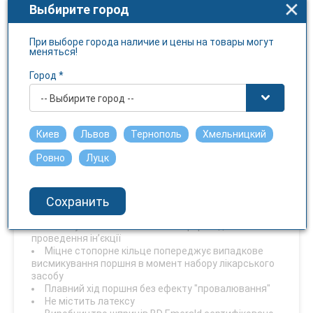
Выбирите город
Условия отпуска
Без рецепта
При выборе города наличие и цены на товары могут
меняться!
Температура хранения
Город *
не выше 25 С
Чуствительность к свету
-- Выбирите город --
Нет
Киев
Львов
Тернополь
Хмельницкий
Прозорий циліндр шприца для чудової візуалізації
Ровно
Луцк
вмісту
Яскравий зелений ущільнювач та чітка шкала
забезпечують зручність набору точної дози
Сохранить
лікарського засобу
Ергономічний дизайн та зручний упор для пальців
забезпечують стабільність і комфорт під час
проведення ін’єкції
Міцне стопорне кільце попереджує випадкове
висмикування поршня в момент набору лікарського
засобу
Плавний хід поршня без ефекту "провалювання"
Не містить латексу