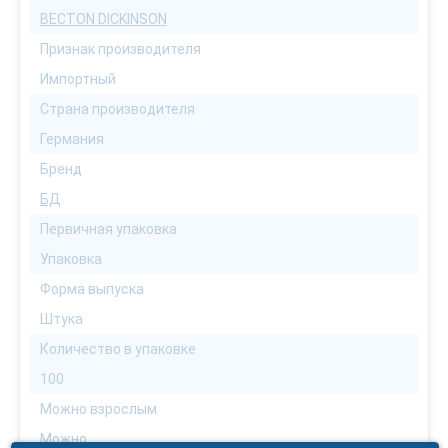
BECTON DICKINSON
Признак производителя
Импортный
Страна производителя
Германия
Бренд
БД
Первичная упаковка
Упаковка
Форма выпуска
Штука
Количество в упаковке
100
Можно взрослым
Можно