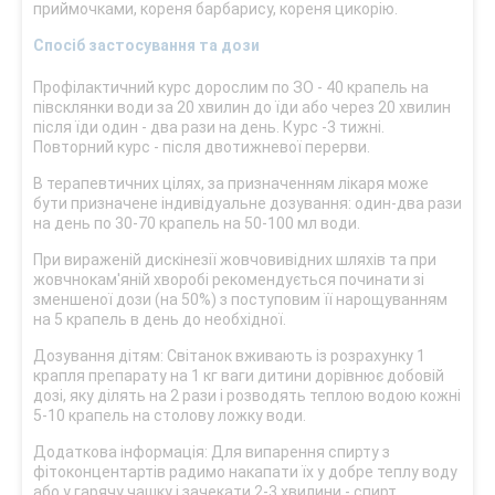
приймочками, кореня барбарису, кореня цикорію.
Спосіб застосування та дози
Профілактичний курс дорослим по ЗО - 40 крапель на
півсклянки води за 20 хвилин до їди або через 20 хвилин
після їди один - два рази на день. Курс -3 тижні.
Повторний курс - після двотижневої перерви.
В терапевтичних цілях, за призначенням лікаря може
бути призначене індивідуальне дозування: один-два рази
на день по 30-70 крапель на 50-100 мл води.
При вираженій дискінезії жовчовивідних шляхів та при
жовчнокам'яній хворобі рекомендується починати зі
зменшеної дози (на 50%) з поступовим її нарощуванням
на 5 крапель в день до необхідної.
Дозування дітям: Світанок вживають із розрахунку 1
крапля препарату на 1 кг ваги дитини дорівнює добовій
дозі, яку ділять на 2 рази і розводять теплою водою кожні
5-10 крапель на столову ложку води.
Додаткова інформація: Для випарення спирту з
фітоконцентартів радимо накапати їх у добре теплу воду
або у гарячу чашку і зачекати 2-3 хвилини - спирт