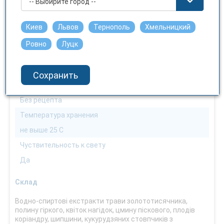
-- Выбирите город --
С осторожностью
Способ применения
Киев
Львов
Тернополь
Хмельницкий
Внутренне
Ровно
Луцк
Взаимодействие с пищей
До приема пищи
Сохранить
Условия отпуска
Без рецепта
Температура хранения
не выше 25 С
Чуствительность к свету
Да
Склад
Водно-спиртові екстракти трави золототисячника,
полину гіркого, квіток нагідок, цмину піскового, плодів
коріандру, шипшини, кукурудзяних стовпчиків з