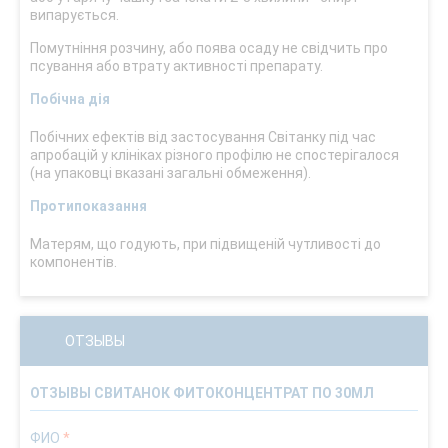
випарується.
Помутніння розчину, або поява осаду не свідчить про
псування або втрату активності препарату.
Побічна дія
Побічних ефектів від застосування Світанку під час
апробацій у клініках різного профілю не спостерігалося
(на упаковці вказані загальні обмеження).
Протипоказання
Матерям, що годують, при підвищеній чутливості до
компонентів.
ОТЗЫВЫ
ОТЗЫВЫ СВИТАНОК ФИТОКОНЦЕНТРАТ ПО 30МЛ
ФИО
*