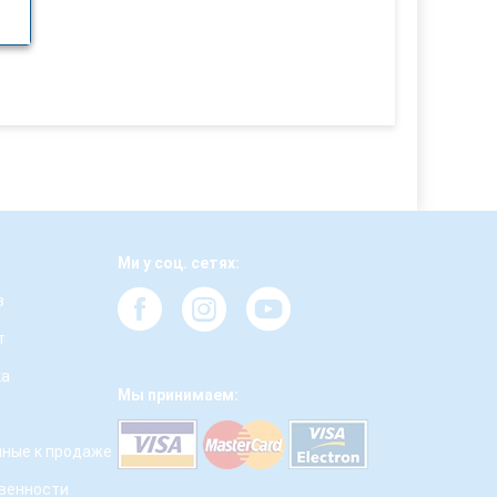
Ми у соц. сетях:
з
т
ка
Мы принимаем:
ные к продаже
твенности