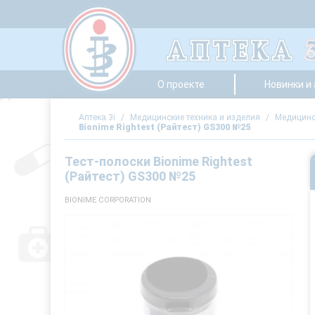
О проекте
Новинки и
Аптека 3i
/
Медицинские техника и изделия
/
Медицинс
Bionime Rightest (Райтест) GS300 №25
Тест-полоски Bionime Rightest
(Райтест) GS300 №25
BIONIME CORPORATION