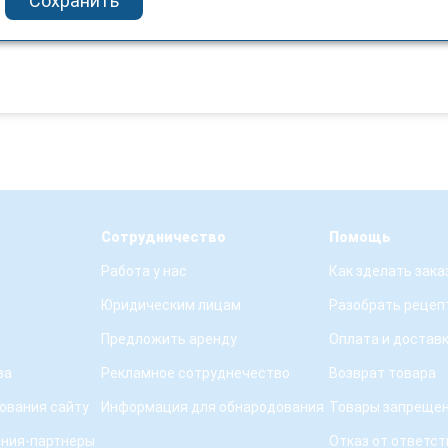
Сохранить
Сотрудничество
Помощь
Работа у нас
Как зделать зака
Юридическим лицам
Разобрать рецеп
Предложить аренду
Оплата и достав
ва
Рекламное сотруднечество
Возврат товара
ования сайту
Информация для обнародования
Товары запрещен
ения-партнеры
Отказ от ответс