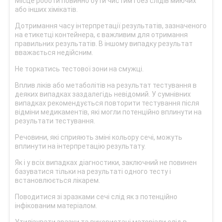
Місце роботи повинно бути чистим і без слідів миючих
або інших хімікатів.
Дотримання часу інтерпретації результатів, зазначеного
на етикетці контейнера, є важливим для отримання
правильних результатів. В іншому випадку результат
вважається недійсним.
Не торкатись тестової зони на смужці.
Вплив ліків або метаболітів на результат тестування в
деяких випадках заздалегідь невідомий. У сумнівних
випадках рекомендується повторити тестування після
відміни медикаментів, які могли потенційно вплинути на
результати тестування.
Речовини, які сприяють зміні кольору сечі, можуть
вплинути на інтерпретацію результату.
Як і у всіх випадках діагностики, заключний не повинен
базуватися тільки на результаті одного тесту і
встановлюється лікарем.
Поводитися зі зразками сечі слід як з потенційно
інфікованим матеріалом.