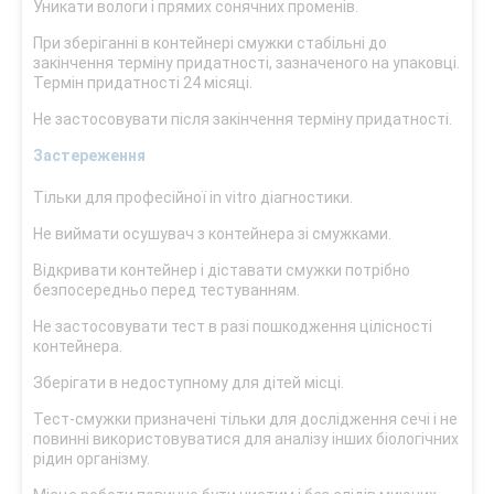
Уникати вологи і прямих сонячних променів.
При зберіганні в контейнері смужки стабільні до
закінчення терміну придатності, зазначеного на упаковці.
Термін придатності 24 місяці.
Не застосовувати після закінчення терміну придатності.
Застереження
Тільки для професійної in vitro діагностики.
Не виймати осушувач з контейнера зі смужками.
Відкривати контейнер і діставати смужки потрібно
безпосередньо перед тестуванням.
Не застосовувати тест в разі пошкодження цілісності
контейнера.
Зберігати в недоступному для дітей місці.
Тест-смужки призначені тільки для дослідження сечі і не
повинні використовуватися для аналізу інших біологічних
рідин організму.