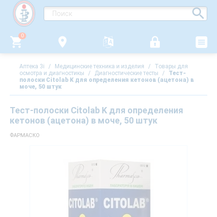
0
Аптека 3i
/
Медицинские техника и изделия
/
Товары для
осмотра и диагностикы
/
Диагностические тесты
/
Тест-
полоски Citolab K для определения кетонов (ацетона) в
моче, 50 штук
Тест-полоски Citolab K для определения
кетонов (ацетона) в моче, 50 штук
ФАРМАСКО