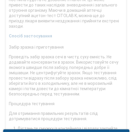
привести до таких наслідків: зневоднення і загального
отруєння організму. Маючи в домашній аптечці
доступний ацетон-тест CITOLAB K, можна ще до
приїзду лікаря виявити нездужання і прийняти екстрені
заходи.
Спосіб застосування
Забір зразка і приготування
Проведіть забір зразка сечі в чисту, суху ємність. Не
додавайте консерванти в зразок. Використовуйте сечу
якомога швидше після забору, попередньо добре її
змішавши. Не центрифугуйте зразок. Якщо тестування
провести відразу після забору зразка неможливо, слід
зберігати його в холодильнику, але не в морозильній
камері і потім довести до кімнатної температури
безпосередньо перед тестуванням.
Процедура тестування
Для отримання правильних результатів слід
дотримуватися процедури тестування.
Дістаньте смужку із контейнера і відразу закрийте