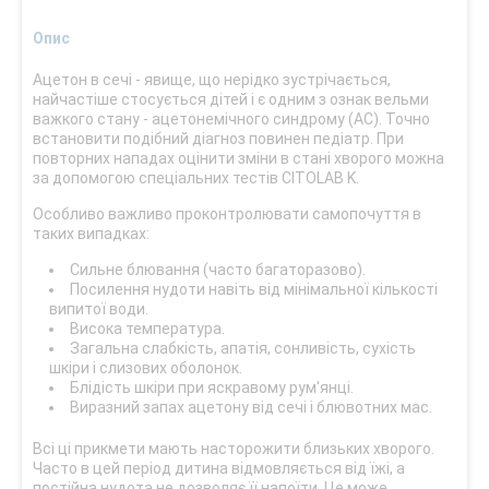
Опис
Ацетон в сечі - явище, що нерідко зустрічається,
найчастіше стосується дітей і є одним з ознак вельми
важкого стану - ацетонемічного синдрому (АС). Точно
встановити подібний діагноз повинен педіатр. При
повторних нападах оцінити зміни в стані хворого можна
за допомогою спеціальних тестів CITOLAB K.
Особливо важливо проконтролювати самопочуття в
таких випадках:
Сильне блювання (часто багаторазово).
Посилення нудоти навіть від мінімальної кількості
випитої води.
Висока температура.
Загальна слабкість, апатія, сонливість, сухість
шкіри і слизових оболонок.
Блідість шкіри при яскравому рум'янці.
Виразний запах ацетону від сечі і блювотних мас.
Всі ці прикмети мають насторожити близьких хворого.
Часто в цей період дитина відмовляється від їжі, а
постійна нудота не дозволяє її напоїти. Це може