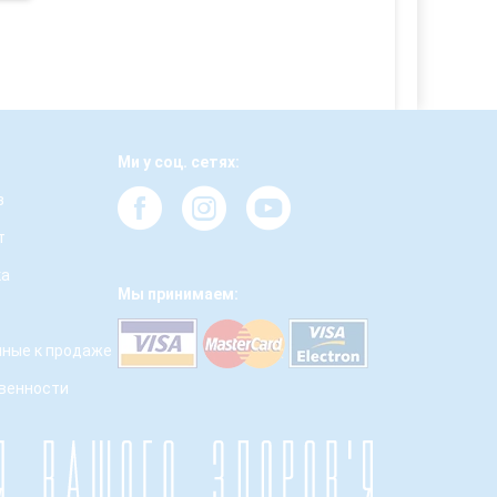
Ми у соц. сетях:
з
т
ка
Мы принимаем:
ные к продаже
твенности