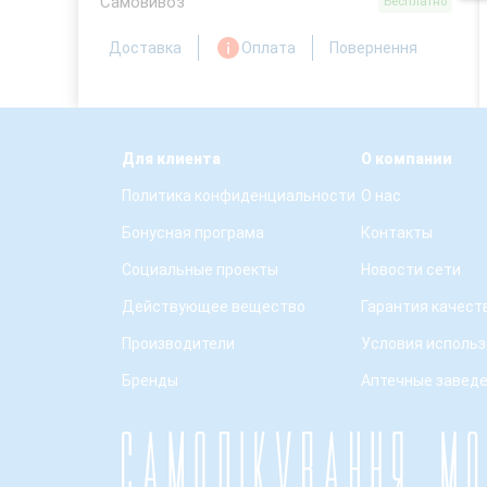
Самовивоз
Бесплатно
Доставка
Оплата
Повернення
Для клиента
О компании
Политика конфиденциальности
О нас
Бонусная програма
Контакты
Социальные проекты
Новости сети
Действующее вещество
Гарантия качест
Производители
Условия использ
Бренды
Аптечные завед