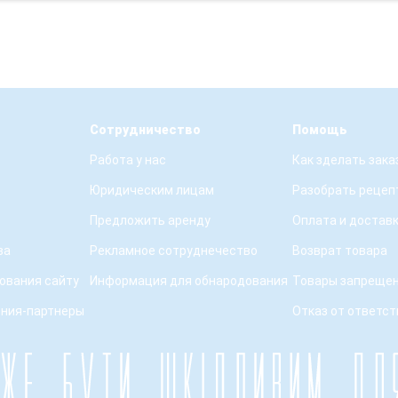
Сотрудничество
Помощь
Работа у нас
Как зделать зака
Юридическим лицам
Разобрать рецеп
Предложить аренду
Оплата и достав
ва
Рекламное сотруднечество
Возврат товара
ования сайту
Информация для обнародования
Товары запрещен
ения-партнеры
Отказ от ответс