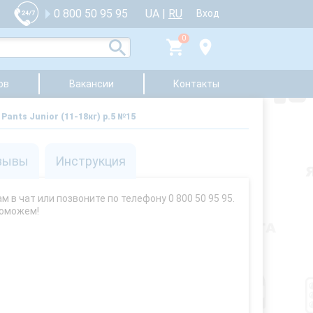
UA
|
RU
0 800 50 95 95
Вход
0
ов
Вакансии
Контакты
Pants Junior (11-18кг) р.5 №15
зывы
Инструкция
 в чат или позвоните по телефону 0 800 50 95 95.
поможем!