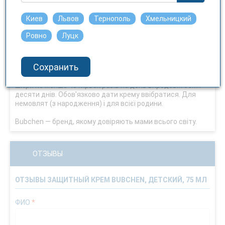
й почервоніння на шкірі. Олія каріте та риб'ячий жир
відновлюють захисний ліпідний бар'єр шкіри та сприяють
Киев
Львов
Тернополь
Хмельницкий
загоєнню. Вітамін Е й алантоїн зволожують суху шкіру.
Комплекс «Bübchen — активний захист шкіри»
Ровно
Луцк
перешкоджає надмірній втраті вологи через шкіру.
Підходить для дорослих проти розтрісканої шкіри.
Використовувати з народження.
Сохранить
Застосування: наносити крем на пошкоджену ділянку
шкіри не менше чотирьох разів на день впродовж семи-
десяти днів. Обов'язково дати крему ввібратися. Для
немовлят (з народження) і для всієї родини.
Bubchen — бренд, якому довіряють мами всього світу.
ОТЗЫВЫ
ОТЗЫВЫ ЗАЩИТНЫЙ КРЕМ BUBCHEN, ДЕТСКИЙ, 75 МЛ
ФИО
*