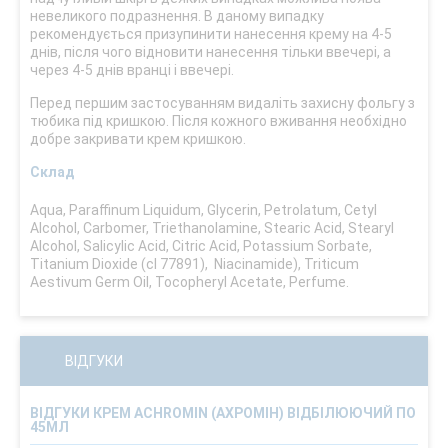
невеликого подразнення. В даному випадку
рекомендується призупинити нанесення крему на 4-5
днів, після чого відновити нанесення тільки ввечері, а
через 4-5 днів вранці і ввечері.
Перед першим застосуванням видаліть захисну фольгу з
тюбика під кришкою. Після кожного вживання необхідно
добре закривати крем кришкою.
Склад
Aqua, Paraffinum Liquidum, Glycerin, Petrolatum, Cetyl
Alcohol, Carbomer, Triethanolamine, Stearic Acid, Stearyl
Alcohol, Salicylic Acid, Citric Acid, Potassium Sorbate,
Titanium Dioxide (cl 77891), Niacinamide), Triticum
Aestivum Germ Oil, Tocopheryl Acetate, Perfume.
ВІДГУКИ
ВІДГУКИ КРЕМ ACHROMIN (АХРОМІН) ВІДБІЛЮЮЧИЙ ПО
45МЛ