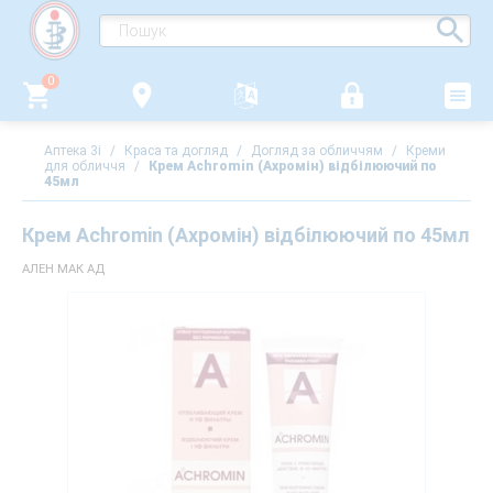
0
Аптека 3i
/
Краса та догляд
/
Догляд за обличчям
/
Креми
для обличчя
/
Крем Achromin (Ахромін) відбілюючий по
45мл
Крем Achromin (Ахромін) відбілюючий по 45мл
АЛЕН МАК АД