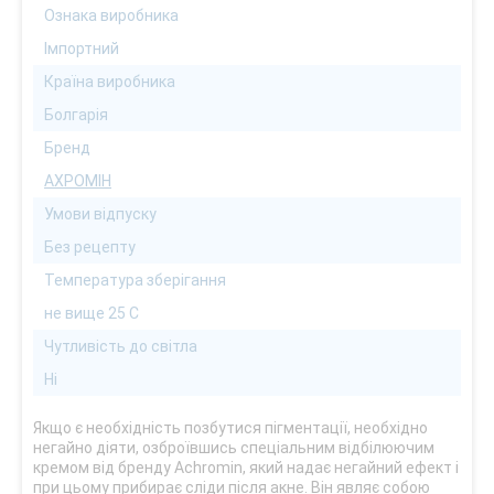
Ознака виробника
Імпортний
Країна виробника
Болгарія
Бренд
АХРОМІН
Умови відпуску
Без рецепту
Температура зберігання
не вище 25 С
Чутливість до світла
Ні
Якщо є необхідність позбутися пігментації, необхідно
негайно діяти, озброївшись спеціальним відбілюючим
кремом від бренду Achromin, який надає негайний ефект і
при цьому прибирає сліди після акне. Він являє собою