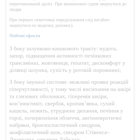
перитонеальний діаліз. При виникненні судом звернутися до
лікаря.
При перших симптомах передозування слід негайно
звернутися по медичну допомогу.
Побічні ефекти
З боку шлунково-кишкового тракту: нудота,
запор, підвищення активності печінкових
трансаміназ, жовтяниця, гепатит, дискомфорт у
ділянці шлунка, сухість у ротовій порожнині;
З боку імунної системи: можливі прояви реакцій
гіперчутливості, у тому числі висипання на шкірі
та слизових оболонках, гіперемія шкіри,
кон’юнктивіт, свербіж, кропив’янка, сухий
кашель, нежить, утруднене дихання, печіння у
горлі, почервоніння обличчя, ангіоневротичні
набряки, бронхоспастичний синдром,
анафілактичний шок, синдром Стівенса–
Джонсона, синдром Лайєлла;