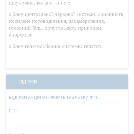
шлуночків, колапс, апное;
з боку центральної нервової системи: сонливість,
посилене потовиділення, запаморочення,
головний біль, почуття жару, припливи,
анорексія;
з боку гепатобіліарної системи: гепатит.
ВІДГУКИ
ВІДГУКИ АНДИПАЛ-ФОРТЕ ТАБЛЕТКИ №10
ПІБ
*