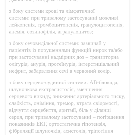
з боку системи крові та лімфатичної
системи: при тривалому застосуванні можливі
лейкопенія, тромбоцитопенія, гранулоцитопенія,
анемія, еозинофілія, агранулоцитоз;
з боку сечовидільної системи: зазвичай у
пацієнтів із порушеннями функцій нирок та/або
при застосуванні надмірних доз – транзиторна
олігурія, анурія, протеїнурія, інтерстиціальний
нефрит, забарвлення сечі в червоний колір.
з боку серцево-судинної системи: АВ-блокада,
шлуночкова екстрасистолія, зменшення
серцевого викиду, зниження артеріального тиску,
слабкість, оніміння, тремор, втрата свідомості,
відчуття серцебиття, аритмії, біль у ділянці
серця, при тривалому застосуванні – погіршення
показників ЕКГ, ортостатична гіпотензія,
фібриляції шлуночків, асистолія, тріпотіння