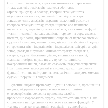
Симптоми: гіпотермія, виражене зниження артеріального
тиску, аритмія, тахікардія, часткова або повна
атріовентрикулярна блокада, гострий агранулоцитоз,
підвищена пітливість, головний біль, відчуття жару,
запаморочення, дисфагія, марення, можливий розвиток
гострого агранулоцитозу, гостра ниркова або печінкова
недостатність, параліч дихальних м’язів, зниження перфузії
тканин, неспокій, загальмованість, порушення зору, атаксія,
ністагм, диплопія, пригнічення центральної нервової системи,
судомний синдром, колапс, кома, ціаноз, метаболічний ацидоз,
гіпервентиляція, гіперглікемія, гіперкаліємія, олігурія, анурія,
запор, розлади шлунково-кишкового тракту, гастралгія,
гастрит, нудота, блювання, діарея, висипання на шкірі,
задишка, помірна ядуха, шум у вухах, сонливість,
почервоніння шкіри, загальна слабкість, відчуття серцебиття.
При тривалому застосуванні в високих дозах: порушення
функції печінки, нейтропенія, геморагічний синдром, можливі
судоми і порушення свідомості.
Лікування: відміна препарату, індукція блювання, промивання
шлунка, підтримання артеріального тиску, прийом
ентеросорбентів, сольових проносних засобів,
проведення форсованого діурезу, симптоматична терапія, яка
спрямована на підтримання життєво важливих функцій. У
тяжких випадках можливий гемодіаліз, гемоперфузія,