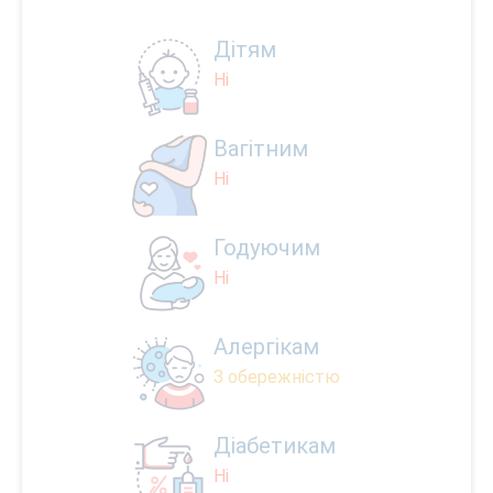
Дітям
Ні
Вагітним
Ні
Годуючим
Ні
Алергікам
З обережністю
Діабетикам
Ні