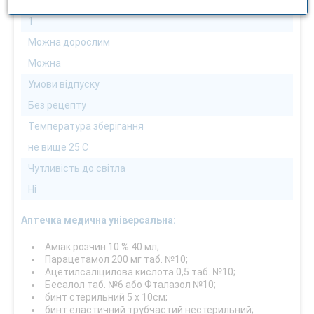
Кількість в упаковці
1
Можна дорослим
Можна
Умови відпуску
Без рецепту
Температура зберігання
не вище 25 С
Чутливість до світла
Ні
Аптечка медична універсальна:
Аміак розчин 10 % 40 мл;
Парацетамол 200 мг таб. №10;
Ацетилсаліцилова кислота 0,5 таб. №10;
Бесалол таб. №6 або Фталазол №10;
бинт стерильний 5 х 10см;
бинт еластичний трубчастий нестерильний;