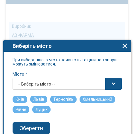
Виробник
АВ-ФАРМА
Ознака виробника
Виберіть місто
Вітчизняний
При виборі іншого міста наявність та ціни на товари
Країна виробника
можуть змінюватися.
Україна
Місто *
Бренд
-- Виберіть місто --
АВ-ФАРМА
Первинна упаковка
Київ
Львів
Тернопіль
Хмельницький
упаковка
Рівне
Луцьк
Форма випуску
Штука
Зберегти