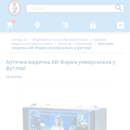
0
Аптека 3i
/
Медтехніка та засоби реабілітації
/
Вироби
медичного призначення
/
Аптечки і таблетниці
/
Аптечка
медична АВ-Фарма універсальна у футлярі
Аптечка медична АВ-Фарма універсальна у
футлярі
АВ-ФАРМА