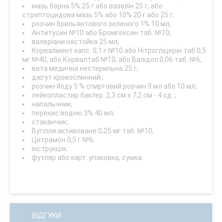
мазь борна 5% 25 г або вазелін 25 г, або
стрептоцидова мазь 5% або 10% 20 г або 25 г;
розчин брильянтового зеленого 1% 10 мл;
Антитусин №10 або Бромгексин таб. №10;
валеріани настойка 25 мл;
Корвалмент капс. 0,1 г №10 або Нітрогліцерін таб.0,5
мг №40, або Корвалтаб №10, або Валідол 0,06 таб. №6;
вата медична нестерильна 25 г;
джгут кровоспинний ;
розчин йоду 5 % спиртовий розчин 9 мл або 10 мл;
лейкопластир бактер. 2,3 см х 7,2 см - 4 од. ;
напальчник;
перекис водню 3% 40 мл;
стаканчик;
Вугілля активоване 0,25 мг таб. №10;
Цитрамон 0,5 г №6;
інструкція;
футляр або карт. упаковка, сумка.
ВІДГУКИ