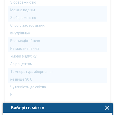
З обережністю
Можна водіям
З обережністю
Спосіб застосування
внутрішньо
Взаємодія з їжею
Не має значення
Умови відпуску
За рецептом
Температура зберігання
не вище 30 С
Чутливість до світла
Ні
Фармакотерапевтична група
Виберіть місто