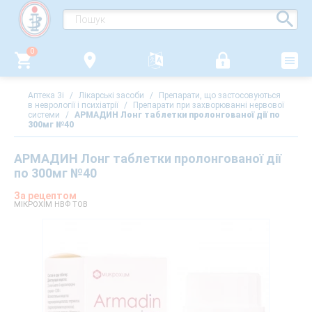
0
Аптека 3i
/
Лікарські засоби
/
Препарати, що застосовуються
в неврології і психіатрії
/
Препарати при захворюванні нервової
системи
/
АРМАДИН Лонг таблетки пролонгованої дії по
300мг №40
АРМАДИН Лонг таблетки пролонгованої дії
по 300мг №40
За рецептом
МІКРОХІМ НВФ ТОВ