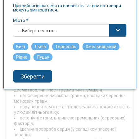
Засоби, що впливають на нервову систему. Код АТХ N07X
При виборі іншого міста наявність та ціни на товари
X.
можуть змінюватися.
Показання
Місто *
Наслідки гострого порушення мозкового кровообігу;
-- Виберіть місто --
невротичні та неврозоподібні стани із симптомами
тривоги;
нейроциркуляторна дистонія;
Київ
Львів
Тернопіль
Хмельницький
легкі когнітивні розлади різного генезу (при
психоорганічному синдромі та астенічних порушеннях,
Рівне
Луцьк
зумовлених гострими та хронічними порушеннями
мозкового кровообігу, черепно-мозковими травмами,
нейроінфекціями та інтоксикацією, сенільними та
Зберегти
атрофічними процесами);
енцефалопатії різного генезу (дисциркуляторні,
дисметаболічні, посттравматичні, змішані);
легка черепно-мозкова травма, наслідки черепно-
мозкових травм;
порушення пам’яті та інтелектуальна недостатність
у людей літнього віку;
астенічні стани, вплив екстремальних (стресових)
факторів;
ішемічна хвороба серця (у складі комплексної
терапії);