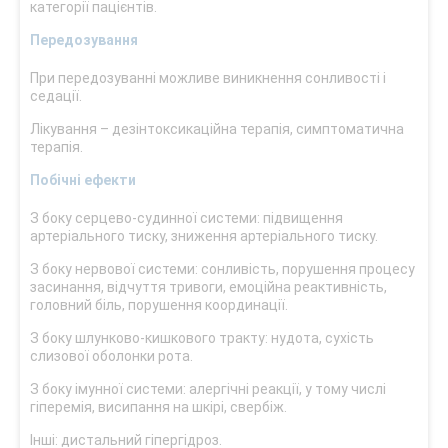
категорії пацієнтів.
Передозування
При передозуванні можливе виникнення сонливості і
седації.
Лікування – дезінтоксикаційна терапія, симптоматична
терапія.
Побічні ефекти
З боку серцево-судинної системи: підвищення
артеріального тиску, зниження артеріального тиску.
З боку нервової системи: сонливість, порушення процесу
засинання, відчуття тривоги, емоційна реактивність,
головний біль, порушення координації.
З боку шлунково-кишкового тракту: нудота, сухість
слизової оболонки рота.
З боку імунної системи: алергічні реакції, у тому числі
гіперемія, висипання на шкірі, свербіж.
Інші: дистальний гіпергідроз.