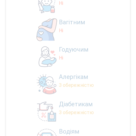
Ні
Вагітним
Ні
Годуючим
Ні
Алергікам
З обережністю
Діабетикам
З обережністю
Водіям