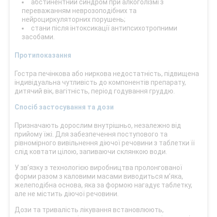
абстинентний синдром при алкоголізмі з
переважанням неврозоподібних та
нейроциркуляторних порушень;
стани після інтоксикації антипсихотропними
засобами.
Протипоказання
Гостра печінкова або ниркова недостатність, підвищена
індивідуальна чутливість до компонентів препарату,
дитячий вік, вагітність, період годування груддю.
Спосіб застосування та дози
Призначають дорослим внутрішньо, незалежно від
прийому їжі. Для забезпечення поступового та
рівномірного вивільнення діючої речовини з таблетки її
слід ковтати цілою, запиваючи склянкою води.
У зв’язку з технологією виробництва пролонгованої
форми разом з каловими масами виводиться м’яка,
желеподібна основа, яка за формою нагадує таблетку,
але не містить діючої речовини.
Дози та тривалість лікування встановлюють,