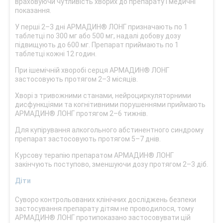
враховуючи чутливість хворих до препарату і медичні
показання.
У перші 2–3 дні АРМАДИН® ЛОНГ призначають по 1
таблетці по 300 мг або 500 мг, надалі добову дозу
підвищують до 600 мг. Препарат приймають по 1
таблетці кожні 12 годин.
При ішемічній хворобі серця АРМАДИН® ЛОНГ
застосовують протягом 2–3 місяців.
Хворі з тривожними станами, нейроциркуляторними
дисфункціями та когнітивними порушеннями приймають
АРМАДИН® ЛОНГ протягом 2–6 тижнів.
Для купірування алкогольного абстинентного синдрому
препарат застосовують протягом 5–7 днів.
Курсову терапію препаратом АРМАДИН® ЛОНГ
закінчують поступово, зменшуючи дозу протягом 2–3 діб.
Діти
Суворо контрольованих клінічних досліджень безпеки
застосування препарату дітям не проводилося, тому
АРМАДИН® ЛОНГ протипоказано застосовувати цій