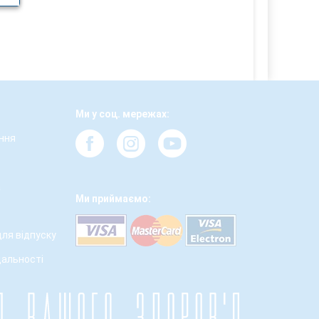
Ми у соц. мережах:
ння
а
Ми приймаємо:
для відпуску
дальності