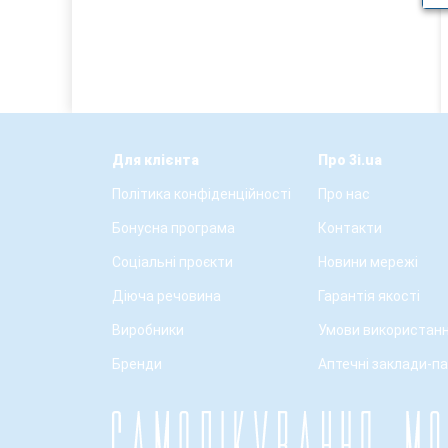
Для клієнта
Про 3i.ua
Політика конфіденційності
Про нас
Бонусна програма
Контакти
Соціальні проєкти
Новини мережі
Діюча речовина
Гарантія якості
Виробники
Умови використанн
Бренди
Аптечні заклади-п