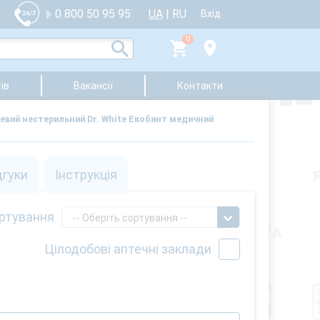
UA
|
RU
0 800 50 95 95
Вхід
0
ів
Вакансії
Контакти
евий нестерильний Dr. White Екобинт медичний
дгуки
Інструкція
ртування
-- Оберіть сортування --
Цілодобові аптечні заклади