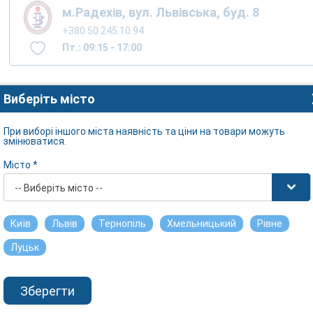
м.Радехів, вул. Львівська, буд. 8
+380 50 245 10 94
Пт.: 09:15 - 17:00
Виберіть місто
При виборі іншого міста наявність та ціни на товари можуть
змінюватися.
Місто *
-- Виберіть місто --
Київ
Львів
Тернопіль
Хмельницький
Рівне
Луцьк
Зберегти