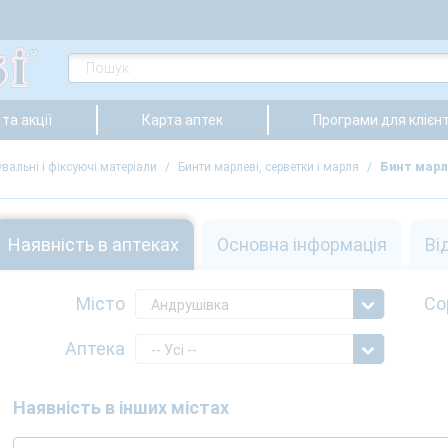
та акції
Карта аптек
Програми для клієнт
вальні і фіксуючі матеріали
/
Бинти марлеві, серветки і марля
/
Бинт марл
Наявність в аптеках
Основна інформація
Ві
Місто
Со
Андрушівка
Аптека
-- Усі --
Наявність в інших містах