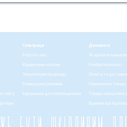
Співпраця
Допомога
Робота у нас
Як зробити замовле
Юридичним особам
Розібрати рецепт
Запропонувати оренду
Оплата та доставк
Розміщення реклами
Повернення товару
я сайту
Інформація для оприлюднення
Товари заборонені 
артнери
Відмова від відпові