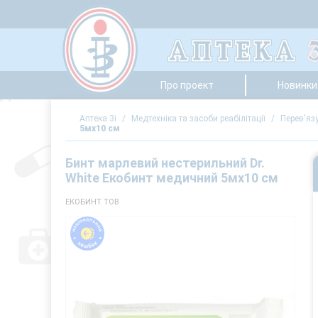
Про проект
Новинки 
Аптека 3i
/
Медтехніка та засоби реабілітації
/
Перев'язу
5мх10 см
Бинт марлевий нестерильний Dr.
White Екобинт медичний 5мх10 см
ЕКОБИНТ ТОВ