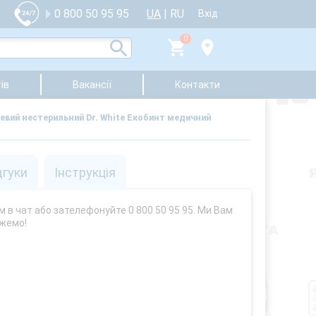
UA
|
RU
0 800 50 95 95
Вхід
0
ів
Вакансії
Контакти
евий нестерильний Dr. White Екобинт медичний
дгуки
Інструкція
м в чат або зателефонуйте 0 800 50 95 95. Ми Вам
жемо!