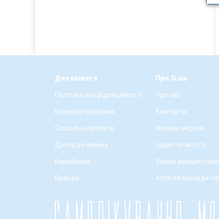
Для клієнта
Про 3i.ua
Політика конфіденційності
Про нас
Бонусна програма
Контакти
Соціальні проєкти
Новини мережі
Діюча речовина
Гарантія якості
Виробники
Умови використанн
Бренди
Аптечні заклади-п