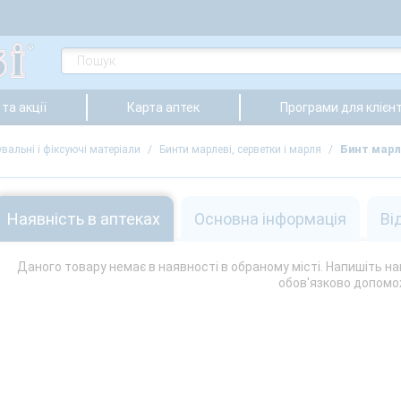
та акції
Карта аптек
Програми для клієнт
вальні і фіксуючі матеріали
/
Бинти марлеві, серветки і марля
/
Бинт марл
Наявність в аптеках
Основна інформація
Ві
Даного товару немає в наявності в обраному місті. Напишіть на
обов'язково допомо