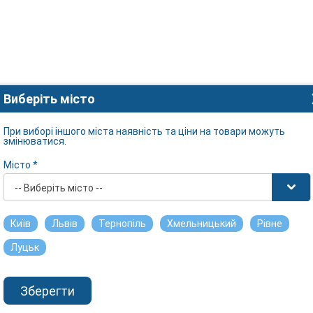
Виберіть місто
При виборі іншого міста наявність та ціни на товари можуть
змінюватися.
Місто *
-- Виберіть місто --
Київ
Львів
Тернопіль
Хмельницький
Рівне
Луцьк
Зберегти