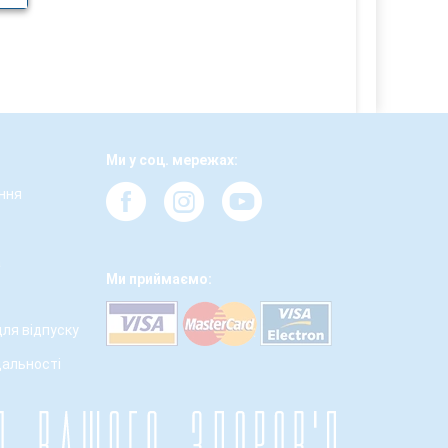
Ми у соц. мережах:
ння
а
Ми приймаємо:
для відпуску
дальності