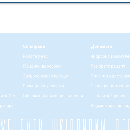
Співпраця
Допомога
Робота у нас
Як зробити замовле
Юридичним особам
Розібрати рецепт
Запропонувати оренду
Оплата та доставк
Розміщення реклами
Повернення товару
я сайту
Інформація для оприлюднення
Товари заборонені 
артнери
Відмова від відпові