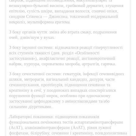
свербіж, підвищене потовиділення, макулопапулярні та
везикулярно-бульозні висипи, грибковий дерматит, злущення
епітелію, сухість шкіри, випадання волосся, сонячні опіки,
синдром Стівенса — Джонсона, токсичний епідермальний
некроліз, мультиформна еритема.
З боку органів чуття: зміна або втрата смаку, подразнення
очей, дзвін/шум у вухах.
З боку імунної системи: відзначалися реакції гіперчутливості
всіх ступенів тяжкості (див. розділ «Особливості
застосування»), анафілактичні реакції, ангіоневротичний
набряк, пурпура, сироваткова хвороба, артралгія, гарячка.
З боку сечостатевої системи: гематурія, інфекції сечовивідних
шляхів, метрорагія, вагінальний кандидоз, дизурія, часте
сечовипускання, протеїнурія, підвищення сечовини та
креатиніну в сечі; у поодиноких випадках спостерігалися
порушення функції нирок, особливо при одночасному
застосуванні цефподоксиму з аміноглікозидами та/або
сильними діуретиками.
Лабораторні показники: підвищення показників
функціональних печінкових тестів аспартатамінотрансферази
(АсАТ), аланінамінотрансферази (АлАТ), рівня лужної
фосфатази, білірубіну, сечовини і креатиніну, псевдопозитивна