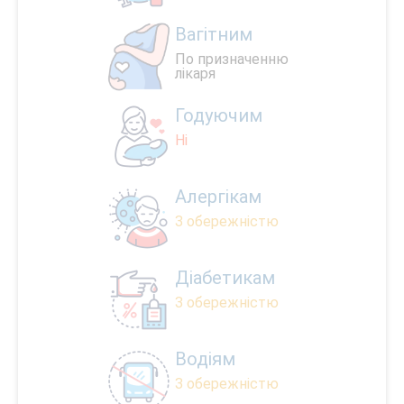
Вагітним
По призначенню
лікаря
Годуючим
Ні
Алергікам
З обережністю
Діабетикам
З обережністю
Водіям
З обережністю