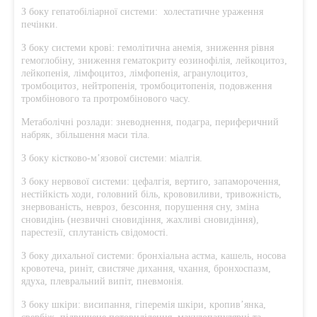
З боку гепатобіліарної системи: холестатичне ураження
печінки.
З боку системи крові: гемолітична анемія, зниження рівня
гемоглобіну, зниження гематокриту еозинофілія, лейкоцитоз,
лейкопенія, лімфоцитоз, лімфопенія, агранулоцитоз,
тромбоцитоз, нейтропенія, тромбоцитопенія, подовження
тромбінового та протромбінового часу.
Метаболічні розлади: зневоднення, подагра, периферичний
набряк, збільшення маси тіла.
З боку кістково-м’язової системи: міалгія.
З боку нервової системи: цефалгія, вертиго, запаморочення,
нестійкість ходи, головний біль, крововиливи, тривожність,
знервованість, невроз, безсоння, порушення сну, зміна
сновидінь (незвичні сновидіння, жахливі сновидіння),
парестезії, сплутаність свідомості.
З боку дихальної системи: бронхіальна астма, кашель, носова
кровотеча, риніт, свистяче дихання, чхання, бронхоспазм,
ядуха, плевральний випіт, пневмонія.
З боку шкіри: висипання, гіперемія шкіри, кропив’янка,