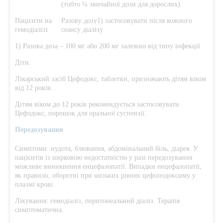
(тобто ¼ звичайної дози для дорослих)
Пацієнти на
Разову дозу1) застосовувати після кожного
гемодіалізі
сеансу діалізу
1) Разова доза – 100 мг або 200 мг залежно від типу інфекції.
Діти.
Лікарський засіб Цефодокс, таблетки, призначають дітям віком
від 12 років.
Дітям віком до 12 років рекомендується застосовувати
Цефодокс, порошок для оральної суспензії.
Передозування
Симптоми: нудота, блювання, абдомінальний біль, діарея. У
пацієнтів із нирковою недостатністю у разі передозування
можливе виникнення енцефалопатії. Випадки енцефалопатії,
як правило, оборотні при низьких рівнях цефоподоксиму у
плазмі крові.
Лікування: гемодіаліз, перитонеальний діаліз. Терапія
симптоматична.