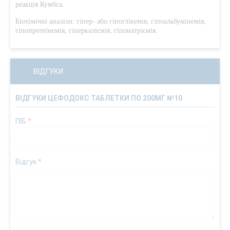
реакція Кумбса.
Біохімічні аналізи: гіпер- або гіпоглікемія, гіпоальбумінемія,
гіпопротеїнемія, гіперкаліємія, гіпонатріємія.
ВІДГУКИ
ВІДГУКИ ЦЕФОДОКС ТАБЛЕТКИ ПО 200МГ №10
ПІБ
*
Відгук
*