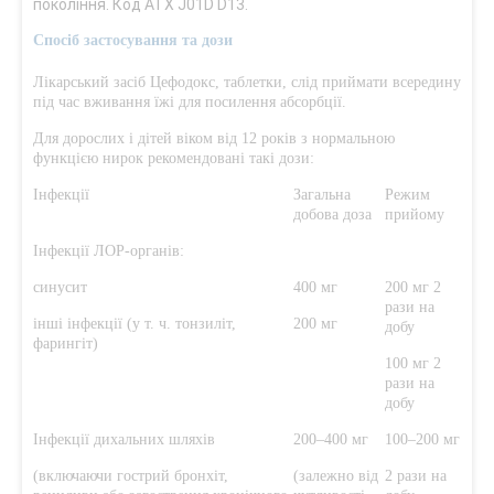
покоління. Код АТХ J01D D13.
Спосіб застосування та дози
Лікарський засіб Цефодокс, таблетки, слід приймати всередину
під час вживання їжі для посилення абсорбції.
Для дорослих і дітей віком від 12 років з нормальною
функцією нирок рекомендовані такі дози:
Інфекції
Загальна
Режим
добова доза
прийому
Інфекції ЛОР-органів:
синусит
400 мг
200 мг 2
рази на
інші інфекції (у т. ч. тонзиліт,
200 мг
добу
фарингіт)
100 мг 2
рази на
добу
Інфекції дихальних шляхів
200–400 мг
100–200 мг
(включаючи гострий бронхіт,
(залежно від
2 рази на