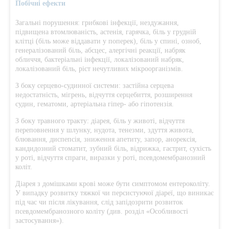
Побічні ефекти
Загальні порушення: грибкові інфекції, нездужання,
підвищена втомлюваність, астенія, гарячка, біль у грудній
клітці (біль може віддавати у поперек), біль у спині, озноб,
генералізований біль, абсцес, алергічні реакції, набряк
обличчя, бактеріальні інфекції, локалізований набряк,
локалізований біль, ріст нечутливих мікроорганізмів.
З боку серцево-судинної системи: застійна серцева
недостатність, мігрень, відчуття серцебиття, розширення
судин, гематоми, артеріальна гіпер- або гіпотензія.
З боку травного тракту: діарея, біль у животі, відчуття
переповнення у шлунку, нудота, тенезми, здуття живота,
блювання, диспепсія, зниження апетиту, запор, анорексія,
кандидозний стоматит, зубний біль, відрижка, гастрит, сухість
у роті, відчуття спраги, виразки у роті, псевдомембранозний
коліт.
Діарея з домішками крові може бути симптомом ентероколіту.
У випадку розвитку тяжкої чи персистуючої діареї, що виникає
під час чи після лікування, слід запідозрити розвиток
псевдомембранозного коліту (див. розділ «Особливості
застосування»).