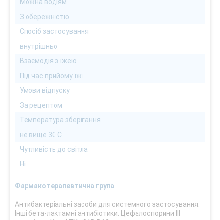
Можна водіям
З обережністю
Спосіб застосування
внутрішньо
Взаємодія з їжею
Під час прийому їжі
Умови відпуску
За рецептом
Температура зберігання
не вище 30 С
Чутливість до світла
Ні
Фармакотерапевтична група
Антибактеріальні засоби для системного застосування.
Інші бета-лактамні антибіотики. Цефалоспорини ІІІ