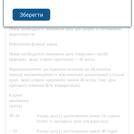
Немає необхідності змінювати дозу пацієнтам літнього віку з
нормальною функцією нирок.
Зберегти
Порушення функції печінки
Немає необхідності змінювати дозу для хворих із печінковою
недостатністю.
Порушення функції нирок
Немає необхідності змінювати дозу лікарського засобу
Цефодокс, якщо кліренс креатиніну ˃ 40 мл/хв.
Фармакокінетичні дослідження вказують на збільшення
періоду напіввиведення та максимальної концентрації у плазмі
крові, якщо кліренс креатиніну нижче 40 мл/хв, тому доза
препарату повинна бути відкорегована.
Кліренс
креатиніну
(мл/хв)
39–10
Разову дозу1) застосовувати кожні 24 години
(тобто ½ звичайної дози для дорослих)
< 10
Разову дозу1) застосовувати кожні 48 годин