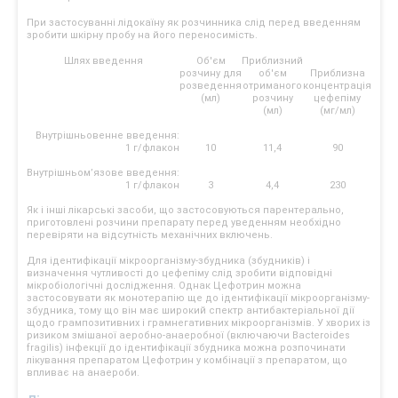
При застосуванні лідокаїну як розчинника слід перед введенням
зробити шкірну пробу на його переносимість.
Шлях введення
Об'єм
Приблизний
розчину для
об'єм
Приблизна
розведення
отриманого
концентрація
(мл)
розчину
цефепіму
(мл)
(мг/мл)
Внутрішньовенне введення:
1 г/флакон
10
11,4
90
Внутрішньом’язове введення:
1 г/флакон
3
4,4
230
Як і інші лікарські засоби, що застосовуються парентерально,
приготовлені розчини препарату перед уведенням необхідно
перевіряти на відсутність механічних включень.
Для ідентифікації мікроорганізму-збудника (збудників) і
визначення чутливості до цефепіму слід зробити відповідні
мікробіологічні дослідження. Однак Цефотрин можна
застосовувати як монотерапію ще до ідентифікації мікроорганізму-
збудника, тому що він має широкий спектр антибактеріальної дії
щодо грампозитивних і грамнегативних мікроорганізмів. У хворих із
ризиком змішаної аеробно-анаеробної (включаючи Bacteroides
fragilis) інфекції до ідентифікації збудника можна розпочинати
лікування препаратом Цефотрин у комбінації з препаратом, що
впливає на анаероби.