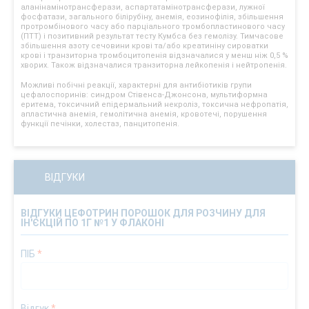
аланінамінотрансферази, аспартатамінотрансферази, лужної
фосфатази, загального білірубіну, анемія, еозинофілія, збільшення
протромбінового часу або парціального тромбопластинового часу
(ПТТ) і позитивний результат тесту Кумбса без гемолізу. Тимчасове
збільшення азоту сечовини крові та/або креатиніну сироватки
крові і транзиторна тромбоцитопенія відзначалися у менш ніж 0,5 %
хворих. Також відзначалися транзиторна лейкопенія і нейтропенія.
Можливі побічні реакції, характерні для антибіотиків групи
цефалоспоринів: синдром Стівенса-Джонсона, мультиформна
еритема, токсичний епідермальний некроліз, токсична нефропатія,
апластична анемія, гемолітична анемія, кровотечі, порушення
функції печінки, холестаз, панцитопенія.
ВІДГУКИ
ВІДГУКИ ЦЕФОТРИН ПОРОШОК ДЛЯ РОЗЧИНУ ДЛЯ
ІН'ЄКЦІЙ ПО 1Г №1 У ФЛАКОНІ
ПІБ
*
Відгук
*