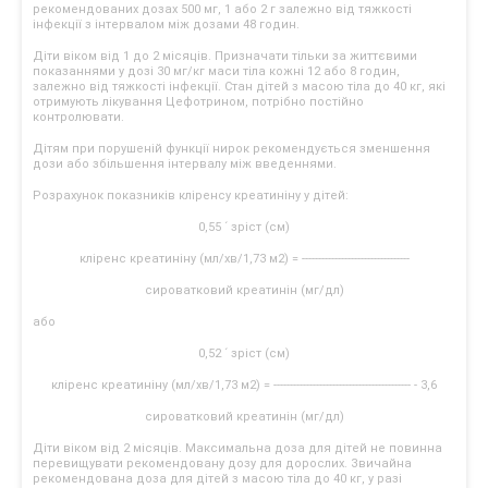
рекомендованих дозах 500 мг, 1 або 2 г залежно від тяжкості
інфекції з інтервалом між дозами 48 годин.
Діти віком від 1 до 2 місяців. Призначати тільки за життєвими
показаннями у дозі 30 мг/кг маси тіла кожні 12 або 8 годин,
залежно від тяжкості інфекції. Стан дітей з масою тіла до 40 кг, які
отримують лікування Цефотрином, потрібно постійно
контролювати.
Дітям при порушеній функції нирок рекомендується зменшення
дози або збільшення інтервалу між введеннями.
Розрахунок показників кліренсу креатиніну у дітей:
0,55 ´ зріст (см)
кліренс креатиніну (мл/хв/1,73 м2) = ---------------------------------
сироватковий креатинін (мг/дл)
або
0,52 ´ зріст (см)
кліренс креатиніну (мл/хв/1,73 м2) = ------------------------------------------ - 3,6
сироватковий креатинін (мг/дл)
Діти віком від 2 місяців. Максимальна доза для дітей не повинна
перевищувати рекомендовану дозу для дорослих. Звичайна
рекомендована доза для дітей з масою тіла до 40 кг, у разі