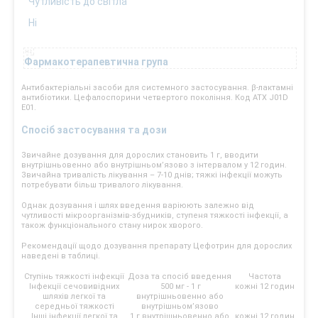
Чутливість до світла
Ні
Фармакотерапевтична група
Антибактеріальні засоби для системного застосування. β-лактамні
антибіотики. Цефалоспорини четвертого покоління. Код АТХ J01D
E01.
Спосіб застосування та дози
Звичайне дозування для дорослих становить 1 г, вводити
внутрішньовенно або внутрішньом’язово з інтервалом у 12 годин.
Звичайна тривалість лікування – 7-10 днів; тяжкі інфекції можуть
потребувати більш тривалого лікування.
Однак дозування і шлях введення варіюють залежно від
чутливості мікроорганізмів-збудників, ступеня тяжкості інфекції, а
також функціонального стану нирок хворого.
Рекомендації щодо дозування препарату Цефотрин для дорослих
наведені в таблиці.
Ступінь тяжкості інфекції
Доза та спосіб введення
Частота
Інфекції сечовивідних
500 мг - 1 г
кожні 12 годин
шляхів легкої та
внутрішньовенно або
середньої тяжкості
внутрішньом’язово
Інші інфекції легкої та
1 г внутрішньовенно або
кожні 12 годин