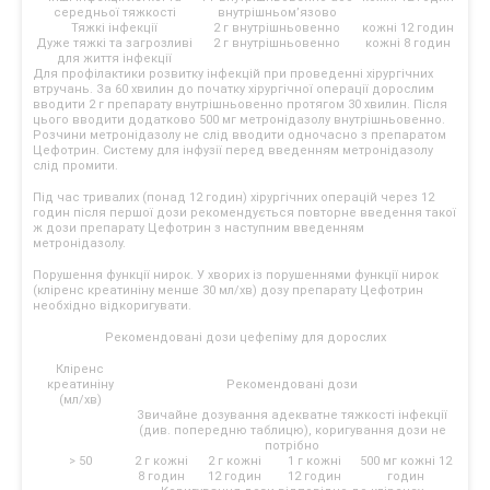
середньої тяжкості
внутрішньом’язово
Тяжкі інфекції
2 г внутрішньовенно
кожні 12 годин
Дуже тяжкі та загрозливі
2 г внутрішньовенно
кожні 8 годин
для життя інфекції
Для профілактики розвитку інфекцій при проведенні хірургічних
втручань. За 60 хвилин до початку хірургічної операції дорослим
вводити 2 г препарату внутрішньовенно протягом 30 хвилин. Після
цього вводити додатково 500 мг метронідазолу внутрішньовенно.
Розчини метронідазолу не слід вводити одночасно з препаратом
Цефотрин. Систему для інфузії перед введенням метронідазолу
слід промити.
Під час тривалих (понад 12 годин) хірургічних операцій через 12
годин після першої дози рекомендується повторне введення такої
ж дози препарату Цефотрин з наступним введенням
метронідазолу.
Порушення функції нирок. У хворих із порушеннями функції нирок
(кліренс креатиніну менше 30 мл/хв) дозу препарату Цефотрин
необхідно відкоригувати.
Рекомендовані дози цефепіму для дорослих
Кліренс
креатиніну
Рекомендовані дози
(мл/хв)
Звичайне дозування адекватне тяжкості інфекції
(див. попередню таблицю), коригування дози не
потрібно
> 50
2 г кожні
2 г кожні
1 г кожні
500 мг кожні 12
8 годин
12 годин
12 годин
годин