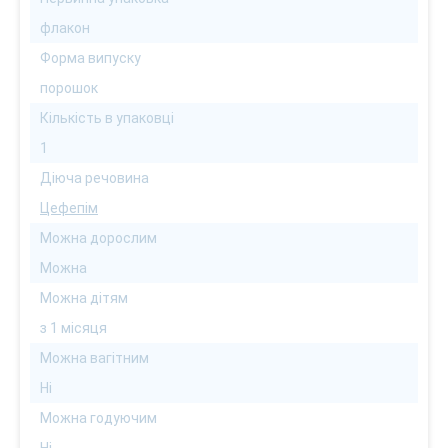
флакон
Форма випуску
порошок
Кількість в упаковці
1
Діюча речовина
Цефепім
Можна дорослим
Можна
Можна дітям
з 1 місяця
Можна вагітним
Ні
Можна годуючим