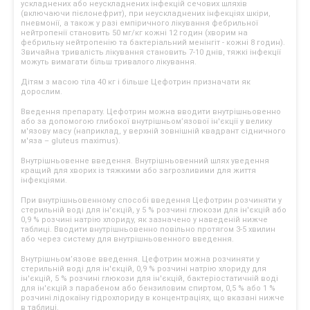
ускладнених або неускладнених інфекцій сечових шляхів
(включаючи пієлонефрит), при неускладнених інфекціях шкіри,
пневмонії, а також у разі емпіричного лікування фебрильної
нейтропенії становить 50 мг/кг кожні 12 годин (хворим на
фебрильну нейтропенію та бактеріальний менінгіт - кожні 8 годин).
Звичайна тривалість лікування становить 7-10 днів, тяжкі інфекції
можуть вимагати більш тривалого лікування.
Дітям з масою тіла 40 кг і більше Цефотрин призначати як
дорослим.
Введення препарату. Цефотрин можна вводити внутрішньовенно
або за допомогою глибокої внутрішньом’язової ін'єкції у велику
м'язову масу (наприклад, у верхній зовнішній квадрант сідничного
м'яза – gluteus maximus).
Внутрішньовенне введення. Внутрішньовенний шлях уведення
кращий для хворих із тяжкими або загрозливими для життя
інфекціями.
При внутрішньовенному способі введення Цефотрин розчиняти у
стерильній воді для ін'єкцій, у 5 % розчині глюкози для ін'єкцій або
0,9 % розчині натрію хлориду, як зазначено у наведеній нижче
таблиці. Вводити внутрішньовенно повільно протягом 3-5 хвилин
або через систему для внутрішньовенного введення.
Внутрішньом’язове введення. Цефотрин можна розчиняти у
стерильній воді для ін'єкцій, 0,9 % розчині натрію хлориду для
ін'єкцій, 5 % розчині глюкози для ін'єкцій, бактеріостатичній воді
для ін'єкцій з парабеном або бензиловим спиртом, 0,5 % або 1 %
розчині лідокаїну гідрохлориду в концентраціях, що вказані нижче
в таблиці.