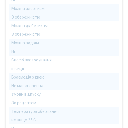
Ні
Можна алергікам
З обережністю
Можна діабетикам
З обережністю
Можна водіям
Ні
Спосіб застосування
ін'єкції
Взаємодія з їжею
Не має значення
Умови відпуску
За рецептом
Температура зберігання
не вище 25 С