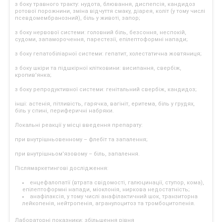
з боку травного тракту: нудота, блювання, диспепсія, кандидоз
ротової порожнини, зміна відчуття смаку, діарея, коліт (у тому числі
псевдомембранозний), біль у животі, запор;
з боку нервової системи: головний біль, безсоння, неспокій,
судоми, запаморочення, парестезії, епілептоформні напади;
з боку гепатобіліарної системи: гепатит, холестатична жовтяниця;
з боку шкіри та підшкірної клітковини: висипання, свербіж,
кропив'янка;
з боку репродуктивної системи: генітальний свербіж, кандидоз;
інші: астенія, пітливість, гарячка, вагініт, еритема, біль у грудях,
біль у спині, периферичні набряки.
Локальні реакції у місці введення препарату:
при внутрішньовенному – флебіт та запалення;
при внутрішньом'язовому – біль, запалення.
Післямаркетингові дослідження:
енцефалопатії (втрата свідомості, галюцинації, ступор, кома),
епілептоформні напади, міоклонія, ниркова недостатність;
анафілаксія, у тому числі анафілактичний шок, транзиторна
лейкопенія, нейтропенія, агранулоцитоз та тромбоцитопенія.
Лабораторні показники: збільшення рівня