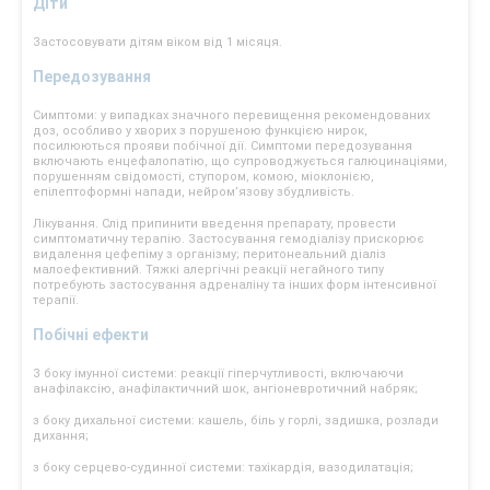
Діти
Застосовувати дітям віком від 1 місяця.
Передозування
Симптоми: у випадках значного перевищення рекомендованих
доз, особливо у хворих з порушеною функцією нирок,
посилюються прояви побічної дії. Симптоми передозування
включають енцефалопатію, що супроводжується галюцинаціями,
порушенням свідомості, ступором, комою, міоклонією,
епілептоформні напади, нейром’язову збудливість.
Лікування. Слід припинити введення препарату, провести
симптоматичну терапію. Застосування гемодіалізу прискорює
видалення цефепіму з організму; перитонеальний діаліз
малоефективний. Тяжкі алергічні реакції негайного типу
потребують застосування адреналіну та інших форм інтенсивної
терапії.
Побічні ефекти
З боку імунної системи: реакції гіперчутливості, включаючи
анафілаксію, анафілактичний шок, ангіоневротичний набряк;
з боку дихальної системи: кашель, біль у горлі, задишка, розлади
дихання;
з боку серцево-судинної системи: тахікардія, вазодилатація;