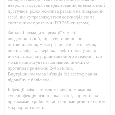
некроліз, гострий генералізований екзематозний
пустульоз, рідко можлива реакція на лікарський
засіб, що супроводжується еозинофілією та
системними проявами (DRESS-синдром).
Загальні розлади та реакції у місці
введення: озноб, пірексія, підвищене
потовиділення; може розвиватися гіперемія,
висип, набряк, свербіж, флебіт і біль у місці
ін'єкції після внутрішньовенного введення, що
можна мінімізувати повільною ін'єкцією
протягом принаймні 2-4 хвилин.
Внутрішньом'язова ін'єкція без застосування
лідокаїну є болісною.
Інфекції: мікоз статевих шляхів, можлива
суперінфекція різної локалізації, спричинена
дріжджами, грибками або іншими резистентними
мікроорганізмами.