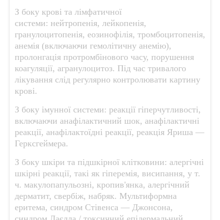
З боку крові та лімфатичної
системи: нейтропенія, лейкопенія,
гранулоцитопенія, еозинофілія, тромбоцитопенія,
анемія (включаючи гемолітичну анемію),
пролонгація протромбінового часу, порушення
коагуляції, агранулоцитоз. Під час тривалого
лікування слід регулярно контролювати картину
крові.
З боку імунної системи: реакції гіперчутливості,
включаючи анафілактичний шок, анафілактичні
реакції, анафілактоїдні реакції, реакція Яриша —
Герксгеймера.
З боку шкіри та підшкірної клітковини: алергічні
шкірні реакції, такі як гіперемія, висипання, у т.
ч. макулопапульозні, кропив'янка, алергічний
дерматит, свербіж, набряк. Мультиформна
еритема, синдром Стівенса — Джонсона,
синдром Лаєлла / токсичний епідермальний