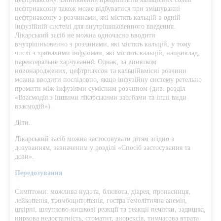
цефтриаксону також може відбуватися при змішуванні
цефтриаксону з розчинами, які містять кальцій в одній
інфузійній системі для внутрішньовенного введення.
Лікарський засіб не можна одночасно вводити
внутрішньовенно з розчинами, які містять кальцій, у тому
числі з тривалими інфузіями, які містять кальцій, наприклад,
парентеральне харчування. Однак, за винятком
новонароджених, цефтриаксон та кальційвмісні розчини
можна вводити послідовно, якщо інфузійну систему ретельно
промити між інфузіями сумісним розчином (див. розділ
«Взаємодія з іншими лікарськими засобами та інші види
взаємодій»).
Діти.
Лікарський засіб можна застосовувати дітям згідно з
дозуванням, зазначеним у розділі «Спосіб застосування та
дози».
Передозування
Симптоми: можлива нудота, блювота, діарея, пропасниця,
лейкопенія, тромбоцитопенія, гостра гемолітична анемія,
шкірні, шлунково-кишкові реакції та реакції печінки, задишка,
ниркова недостатність, стоматит, анорексія, тимчасова втрата