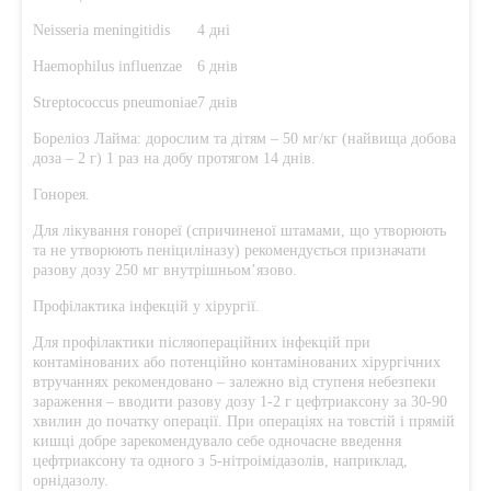
Neisseria meningitidis
4 дні
Haemophilus influenzae
6 днів
Streptococcus pneumoniae
7 днів
Бореліоз Лайма: дорослим та дітям – 50 мг/кг (найвища добова
доза – 2 г) 1 раз на добу протягом 14 днів.
Гонорея.
Для лікування гонореї (спричиненої штамами, що утворюють
та не утворюють пеніциліназу) рекомендується призначати
разову дозу 250 мг внутрішньом’язово.
Профілактика інфекцій у хірургії.
Для профілактики післяопераційних інфекцій при
контамінованих або потенційно контамінованих хірургічних
втручаннях рекомендовано – залежно від ступеня небезпеки
зараження – вводити разову дозу 1-2 г цефтриаксону за 30-90
хвилин до початку операції. При операціях на товстій і прямій
кишці добре зарекомендувало себе одночасне введення
цефтриаксону та одного з 5-нітроімідазолів, наприклад,
орнідазолу.