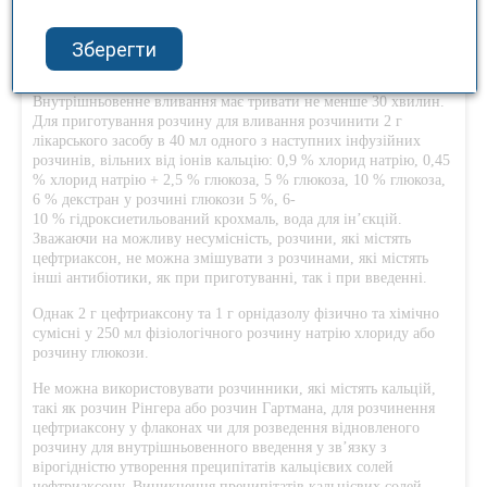
цефтриаксону в 10 мл води для ін’єкцій; вводити
внутрішньовенно повільно (2-4 хвилини).
Зберегти
Внутрішньовенне вливання.
Внутрішньовенне вливання має тривати не менше 30 хвилин.
Для приготування розчину для вливання розчинити 2 г
лікарського засобу в 40 мл одного з наступних інфузійних
розчинів, вільних від іонів кальцію: 0,9 % хлорид натрію, 0,45
% хлорид натрію + 2,5 % глюкоза, 5 % глюкоза, 10 % глюкоза,
6 % декстран у розчині глюкози 5 %, 6-
10 % гідроксиетильований крохмаль, вода для ін’єкцій.
Зважаючи на можливу несумісність, розчини, які містять
цефтриаксон, не можна змішувати з розчинами, які містять
інші антибіотики, як при приготуванні, так і при введенні.
Однак 2 г цефтриаксону та 1 г орнідазолу фізично та хімічно
сумісні у 250 мл фізіологічного розчину натрію хлориду або
розчину глюкози.
Не можна використовувати розчинники, які містять кальцій,
такі як розчин Рінгера або розчин Гартмана, для розчинення
цефтриаксону у флаконах чи для розведення відновленого
розчину для внутрішньовенного введення у зв’язку з
вірогідністю утворення преципітатів кальцієвих солей
цефтриаксону. Виникнення преципітатів кальцієвих солей