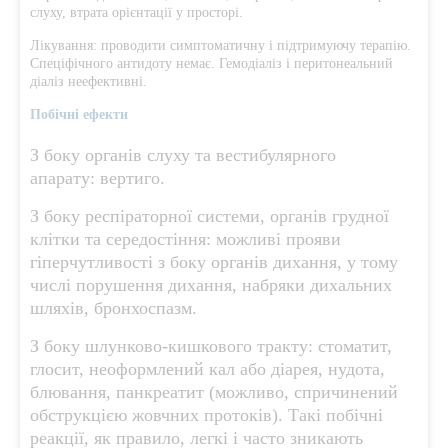
слуху, втрата орієнтації у просторі.
Лікування: проводити симптоматичну і підтримуючу терапію.
Спеціфічного антидоту немає. Гемодіаліз і перитонеальний
діаліз неефективні.
Побічні ефекти
З боку органів слуху та вестибулярного
апарату: вертиго.
З боку респіраторної системи, органів грудної
клітки та середостіння: можливі прояви
гіперчутливості з боку органів дихання, у тому
числі порушення дихання, набряки дихальних
шляхів, бронхоспазм.
З боку шлунково-кишкового тракту: стоматит,
глосит, неоформлений кал або діарея, нудота,
блювання, панкреатит (можливо, спричинений
обструкцією жовчних протоків). Такі побічні
реакції, як правило, легкі і часто зникають