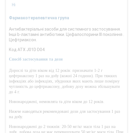
Ні
Фармакотерапевтична група
Антибактеріальні засоби для системного застосування.
Інші b-лактамні антибіотики. Цефалоспорини ІІІ покоління .
Цефтриаксон.
Код АТХ J01D D04.
Спосіб застосування та дози
Дорослі та діти віком від 12 років: призначати 1-2 г
цефтриаксону 1 раз на добу (кожні 24 години). При тяжких
інфекціях або інфекціях, збудники яких мають лише помірну
чутливість до цефтриаксону, добову дозу можна збільшувати
до 4 г.
Новонароджені, немовлята та діти віком до 12 років.
Нижче наводяться рекомендовані дози для застосування 1 раз
на добу.
Новонароджені до 2 тижнів: 20-50 мг/кг маси тіла 1 раз на
добу, добова доза не має перевищувати 50 мг/кг маси тіла. При