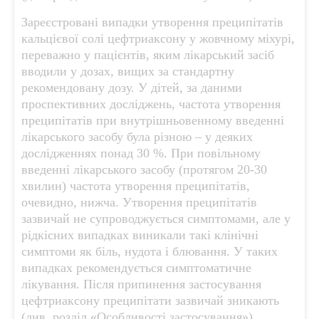
Зареєстровані випадки утворення преципітатів
кальцієвої солі цефтриаксону у жовчному міхурі,
переважно у пацієнтів, яким лікарський засіб
вводили у дозах, вищих за стандартну
рекомендовану дозу. У дітей, за даними
проспективних досліджень, частота утворення
преципітатів при внутрішньовенному введенні
лікарського засобу була різною – у деяких
дослідженнях понад 30 %. При повільному
введенні лікарського засобу (протягом 20-30
хвилин) частота утворення преципітатів,
очевидно, нижча. Утворення преципітатів
зазвичай не супроводжується симптомами, але у
рідкісних випадках виникали такі клінічні
симптоми як біль, нудота і блювання. У таких
випадках рекомендується симптоматичне
лікування. Після припинення застосування
цефтриаксону преципітати зазвичай зникають
(див. розділ «Особливості застосування»).