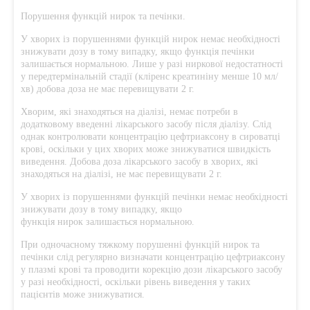
Порушення функцій нирок та печінки.
У хворих із порушеннями функцій нирок немає необхідності
знижувати дозу в тому випадку, якщо функція печінки
залишається нормальною. Лише у разі ниркової недостатності
у передтермінальній стадії (кліренс креатиніну менше 10 мл/
хв) добова доза не має перевищувати 2 г.
Хворим, які знаходяться на діалізі, немає потреби в
додатковому введенні лікарського засобу після діалізу. Слід
однак контролювати концентрацію цефтриаксону в сироватці
крові, оскільки у цих хворих може знижуватися швидкість
виведення. Добова доза лікарського засобу в хворих, які
знаходяться на діалізі, не має перевищувати 2 г.
У хворих із порушеннями функцій печінки немає необхідності
знижувати дозу в тому випадку, якщо
функція нирок залишається нормальною.
При одночасному тяжкому порушенні функцій нирок та
печінки слід регулярно визначати концентрацію цефтриаксону
у плазмі крові та проводити корекцію дози лікарського засобу
у разі необхідності, оскільки рівень виведення у таких
пацієнтів може знижуватися.