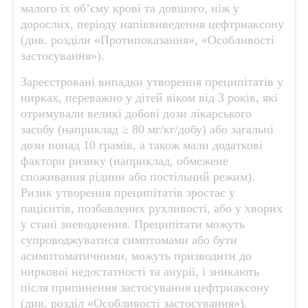
малого їх об’єму крові та довшого, ніж у
дорослих, періоду напіввиведення цефтриаксону
(див. розділи «Протипоказання», «Особливості
застосування»).
Зареєстровані випадки утворення преципітатів у
нирках, переважно у дітей віком від 3 років, які
отримували великі добові дози лікарського
засобу (наприклад ≥ 80 мг/кг/добу) або загальні
дози понад 10 грамів, а також мали додаткові
фактори ризику (наприклад, обмежене
споживання рідини або постільний режим).
Ризик утворення преципітатів зростає у
пацієнтів, позбавлених рухливості, або у хворих
у стані зневоднення. Преципітати можуть
супроводжуватися симптомами або бути
асимптоматичними, можуть призводити до
ниркової недостатності та анурії, і зникають
після припинення застосування цефтриаксону
(див. розділ «Особливості застосування»).