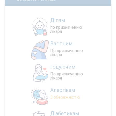
Дітям
по призначенню
лікаря
Вагітним
По призначенню
лікаря
Годуючим
По призначенню
лікаря
Алергікам
З обережністю
Діабетикам