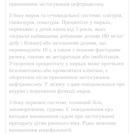
припинення застосування цефтриаксону.
З боку нирок та сечовидільної системи: олігурія,
глюкозурія, гематурія. Преципітат у нирках,
переважно у дітей віком від 3 років, яких
лікували найвищими добовими дозами (80 мг/кг/
добу і більше) або загальними дозами, що
перевищують 10 г, а також з іншими факторами
ризику, такими як дегідратація або імобілізація.
Утворення преципітату у нирках може протікати
безсимптомно або проявлятися клінічно, є
оборотним після припинення застосування
цефтриаксону. У зв'язку з цим повідомлялося про
анурію і порушення функції нирок.
З боку нервової системи: головний біль,
запаморочення, судоми. Є повідомлення про
випадки виникнення судом при застосуванні
препарату дітям раннього віку. Рідко можливе
виникнення енцефалопатії.