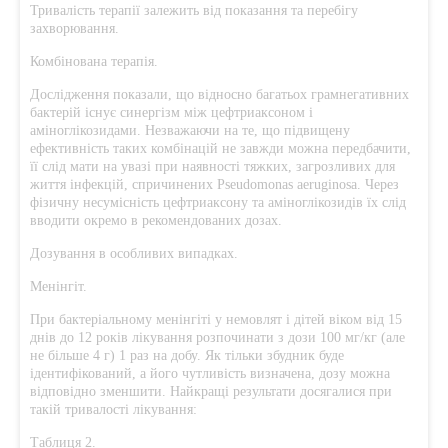
Тривалість терапії залежить від показання та перебігу
захворювання.
Комбінована терапія.
Дослідження показали, що відносно багатьох грамнегативних
бактерій існує синергізм між цефтриаксоном і
аміноглікозидами. Незважаючи на те, що підвищену
ефективність таких комбінацій не завжди можна передбачити,
її слід мати на увазі при наявності тяжких, загрозливих для
життя інфекцій, спричинених Pseudomonas aeruginosa. Через
фізичну несумісність цефтриаксону та аміноглікозидів їх слід
вводити окремо в рекомендованих дозах.
Дозування в особливих випадках.
Менінгіт.
При бактеріальному менінгіті у немовлят і дітей віком від 15
днів до 12 років лікування розпочинати з дози 100 мг/кг (але
не більше 4 г) 1 раз на добу. Як тільки збудник буде
ідентифікований, а його чутливість визначена, дозу можна
відповідно зменшити. Найкращі результати досягалися при
такій тривалості лікування:
Таблиця 2.