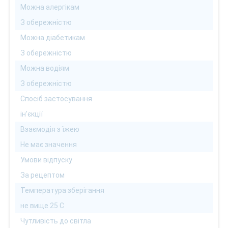
Можна алергікам
З обережністю
Можна діабетикам
З обережністю
Можна водіям
З обережністю
Спосіб застосування
ін'єкції
Взаємодія з їжею
Не має значення
Умови відпуску
За рецептом
Температура зберігання
не вище 25 С
Чутливість до світла