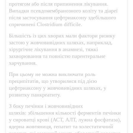
протягом або після припинення лікування.
Випадки псевдомембранозного коліту та діареї
після застосування цефтриаксону здебільшого
спричинені Clostridium difficile.
Більшість із цих хворих мали фактори ризику
застою у жовчовивідних шляхах, наприклад,
хірургічне лікування в анамнезі, тяжкі
захворювання та повністю парентеральне
харчування.
При цьому не можна виключати роль
преципітатів, що утворилися під дією
цефтриаксону у жовчовивідних шляхах, у
розвитку панкреатиту.
З боку печінки і жовчовивідних
шляхів: збільшення кількості ферментів печінки
у сироватці крові (АСТ, АЛТ, лужна фосфатаза),
ядерна жовтяниця, гепатит та холестатичний