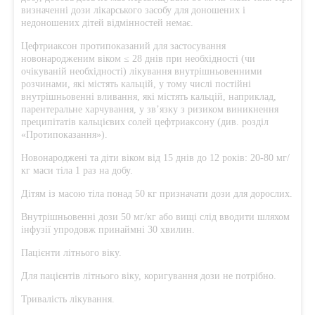
визначенні дози лікарського засобу для доношених і
недоношених дітей відмінностей немає.
Цефтриаксон протипоказаний для застосування
новонародженим віком ≤ 28 днів при необхідності (чи
очікуваній необхідності) лікування внутрішньовенними
розчинами, які містять кальцій, у тому числі постійні
внутрішньовенні вливання, які містять кальцій, наприклад,
парентеральне харчування, у зв’язку з ризиком виникнення
преципітатів кальцієвих солей цефтриаксону (див. розділ
«Протипоказання»).
Новонароджені та діти віком від 15 днів до 12 років: 20-80 мг/
кг маси тіла 1 раз на добу.
Дітям із масою тіла понад 50 кг призначати дози для дорослих.
Внутрішньовенні дози 50 мг/кг або вищі слід вводити шляхом
інфузії упродовж принаймні 30 хвилин.
Пацієнти літнього віку.
Для пацієнтів літнього віку, коригування дози не потрібно.
Тривалість лікування.