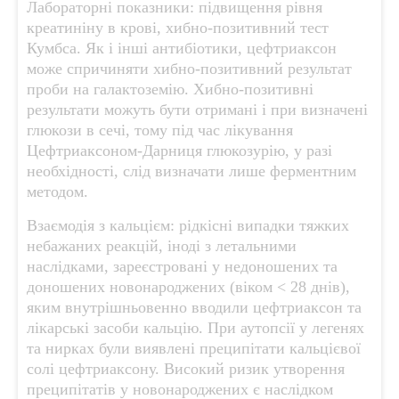
Лабораторні показники: підвищення рівня
креатиніну в крові, хибно-позитивний тест
Кумбса. Як і інші антибіотики, цефтриаксон
може спричиняти хибно-позитивний результат
проби на галактоземію. Хибно-позитивні
результати можуть бути отримані і при визначені
глюкози в сечі, тому під час лікування
Цефтриаксоном-Дарниця глюкозурію, у разі
необхідності, слід визначати лише ферментним
методом.
Взаємодія з кальцієм: рідкісні випадки тяжких
небажаних реакцій, іноді з летальними
наслідками, зареєстровані у недоношених та
доношених новонароджених (віком < 28 днів),
яким внутрішньовенно вводили цефтриаксон та
лікарські засоби кальцію. При аутопсії у легенях
та нирках були виявлені преципітати кальцієвої
солі цефтриаксону. Високий ризик утворення
преципітатів у новонароджених є наслідком