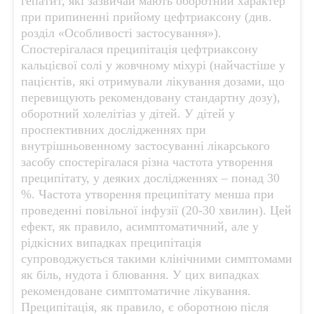
гепатит, які зазвичай мають оборотний характер
при припиненні прийому цефтриаксону (див.
розділ «Особливості застосування»).
Спостерігалася преципітація цефтриаксону
кальцієвої солі у жовчному міхурі (найчастіше у
пацієнтів, які отримували лікування дозами, що
перевищують рекомендовану стандартну дозу),
оборотний холелітіаз у дітей. У дітей у
проспективних дослідженнях при
внутрішньовенному застосуванні лікарського
засобу спостерігалася різна частота утворення
преципітату, у деяких дослідженнях – понад 30
%. Частота утворення преципітату менша при
проведенні повільної інфузії (20-30 хвилин). Цей
ефект, як правило, асимптоматичний, але у
рідкісних випадках преципітація
супроводжується такими клінічними симптомами
як біль, нудота і блювання. У цих випадках
рекомендоване симптоматичне лікування.
Преципітація, як правило, є оборотною після