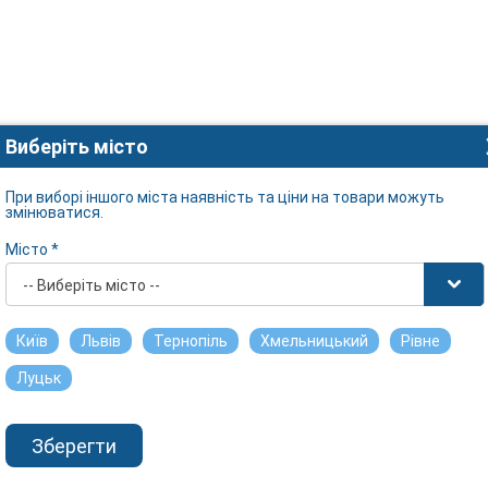
Виберіть місто
При виборі іншого міста наявність та ціни на товари можуть
змінюватися.
Місто *
-- Виберіть місто --
Київ
Львів
Тернопіль
Хмельницький
Рівне
Луцьк
Зберегти