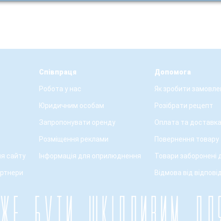
Співпраця
Допомога
Робота у нас
Як зробити замовле
Юридичним особам
Розібрати рецепт
Запропонувати оренду
Оплата та доставк
Розміщення реклами
Повернення товару
я сайту
Інформація для оприлюднення
Товари заборонені 
артнери
Відмова від відпові