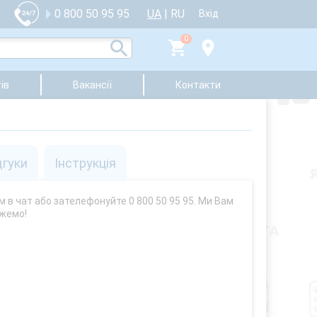
UA
|
RU
0 800 50 95 95
Вхід
0
ів
Вакансії
Контакти
дгуки
Інструкція
м в чат або зателефонуйте 0 800 50 95 95. Ми Вам
жемо!