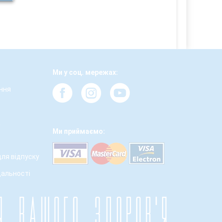
Ми у соц. мережах:
ння
а
Ми приймаємо:
для відпуску
дальності