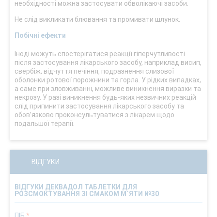
необхідності можна застосувати обволікаючі засоби.
Не слід викликати блювання та промивати шлунок.
Побічні ефекти
Іноді можуть спостерігатися реакції гіперчутливості
після застосування лікарського засобу, наприклад висип,
свербіж, відчуття печіння, подразнення слизової
оболонки ротової порожнини та горла. У рідких випадках,
а саме при зловживанні, можливе виникнення виразки та
некрозу. У разі виникнення будь-яких незвичних реакцій
слід припинити застосування лікарського засобу та
обов’язково проконсультуватися з лікарем щодо
подальшої терапії.
ВІДГУКИ
ВІДГУКИ ДЕКВАДОЛ ТАБЛЕТКИ ДЛЯ
РОЗСМОКТУВАННЯ ЗІ СМАКОМ М`ЯТИ №30
ПІБ
*