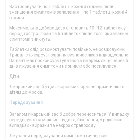
Застосовувати по 1 таблетці кожні 3 години, після
зменшення симптомів запалення – по 1 таблетці кожні 4
години.
Максимальна добова доза становить 10–12 таблеток у
період гострої фази та 6 таблеток після того, як запальні
симптоми зникнуть.
Таблетки слід розсмоктувати повільно, не розжовуючи.
Тривалість курсу лікування визначає лікар індивідуально.
Пацієнт має проконсультуватися з лікарем, якщо через 5
днів лікування симптоми не зникли або посилилися.
Діти.
Лікарський засіб у цій лікарській формі не призначають
дітям до 4 років.
Передозування
Загалом лікарський засіб добре переноситься. У випадку
передозування можливі нудота, блювання, у рідкісних
випадках - виразки та некроз стравоходу.
Лікування передозування симптоматичне, при