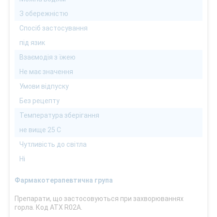
З обережністю
Спосіб застосування
під язик
Взаємодія з їжею
Не має значення
Умови відпуску
Без рецепту
Температура зберігання
не вище 25 С
Чутливість до світла
Ні
Фармакотерапевтична група
Препарати, що застосовуються при захворюваннях
горла. Код АТХ R02A.