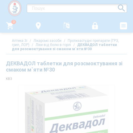
0
Аптека 3i
/
Лікарські засоби
/
Протизастудні препарати (ГРЗ,
грип, ЛОР)
/
Ліки від болю в горлі
/
ДЕКВАДОЛ таблетки
для розсмоктування зі смаком м`яти №30
ДЕКВАДОЛ таблетки для розсмоктування зі
смаком м`яти №30
КВЗ