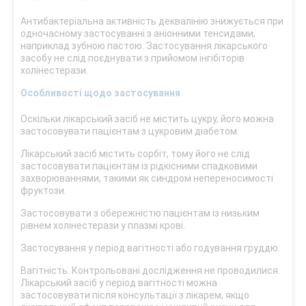
Антибактеріальна активність деквалінію знижується при
одночасному застосуванні з аніонними тенсидами,
наприклад зубною пастою. Застосування лікарського
засобу не слід поєднувати з прийомом інгібіторів
холінестерази.
Особливості щодо застосування
Оскільки лікарський засіб не містить цукру, його можна
застосовувати пацієнтам з цукровим діабетом.
Лікарський засіб містить сорбіт, тому його не слід
застосовувати пацієнтам із рідкісними спадковими
захворюваннями, такими як синдром непереносимості
фруктози.
Застосовувати з обережністю пацієнтам із низьким
рівнем холінестерази у плазмі крові.
Застосування у період вагітності або годування груддю.
Вагітність. Контрольовані дослідження не проводилися.
Лікарський засіб у період вагітності можна
застосовувати після консультації з лікарем, якщо