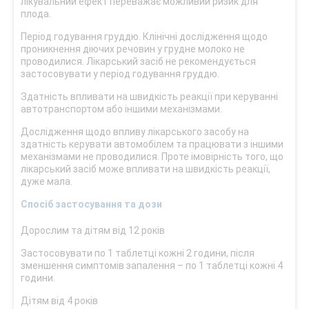
лікувальний ефект переважає можливий ризик для
плода.
Період годування груддю. Клінічні дослідження щодо
проникнення діючих речовин у грудне молоко не
проводилися. Лікарський засіб не рекомендується
застосовувати у період годування груддю.
Здатність впливати на швидкість реакції при керуванні
автотранспортом або іншими механізмами.
Дослідження щодо впливу лікарського засобу на
здатність керувати автомобілем та працювати з іншими
механізмами не проводилися. Проте імовірність того, що
лікарський засіб може впливати на швидкість реакції,
дуже мала.
Спосіб застосування та дози
Дорослим та дітям від 12 років
Застосовувати по 1 таблетці кожні 2 години, після
зменшення симптомів запалення – по 1 таблетці кожні 4
години.
Дітям від 4 років