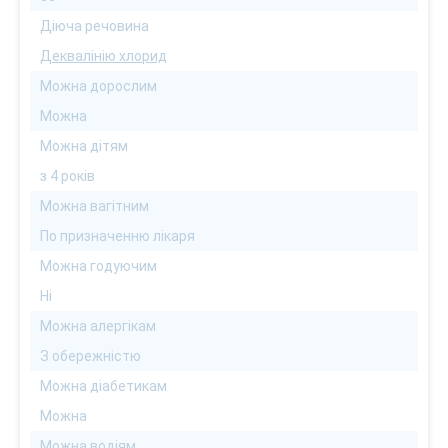
Діюча речовина
Деквалінію хлорид
Можна дорослим
Можна
Можна дітям
з 4 років
Можна вагітним
По призначенню лікаря
Можна годуючим
Ні
Можна алергікам
З обережністю
Можна діабетикам
Можна
Можна водіям