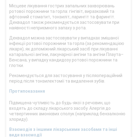
Місцеве лікування гострих запальних захворювань
ротової порожнини та горла: гінгівіт, виразковий та
афтозний стоматит, тонзиліт, ларингіт та фарингіт.
Деквадол також рекомендується застосовувати при
наявності неприємного запаху з рота.
Деквадол можна застосовувати у випадках змішаної
інфекції ротової порожнини та горла (за рекомендацією
лікаря); як допоміжний лікарський засіб при лікуванні
катаральної ангіни, лакунарної ангіни та ангіни Плаута–
Венсана; у випадку кандидозу ротової порожнини та
глотки.
Рекомендується для застосування у післяопераційний
період після тонзилектомії та видалення зубів.
Протипоказання
Підвищена чутливість до будь-якої з речовин, що
входять до складу лікарського засобу. Алергія до
четвертинних амонієвих сполук (наприклад бензалконію
хлориду).
Взаємодія з іншими лікарськими засобами та інші
види взаємодії