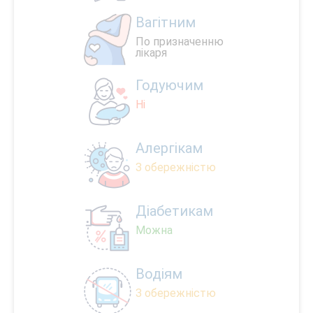
Вагітним
По призначенню
лікаря
Годуючим
Ні
Алергікам
З обережністю
Діабетикам
Можна
Водіям
З обережністю