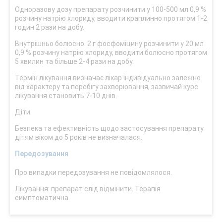
Одноразову дозу препарату розчинити у 100-500 мл 0,9 %
розчину натрію хлориду, вводити краплинно протягом 1-2
годин 2 рази на добу.
Внутрішньо болюсно. 2 г фосфоміцину розчинити у 20 мл
0,9 % розчину натрію хлориду, вводити болюсно протягом
5 хвилин та більше 2-4 рази на добу.
Термін лікування визначає лікар індивідуально залежно
від характеру та перебігу захворювання, зазвичай курс
лікування становить 7-10 днів.
Діти.
Безпека та ефективність щодо застосування препарату
дітям віком до 5 років не визначалася.
Передозування
Про випадки передозування не повідомлялося.
Лікування: препарат слід відмінити. Терапія
симптоматична.