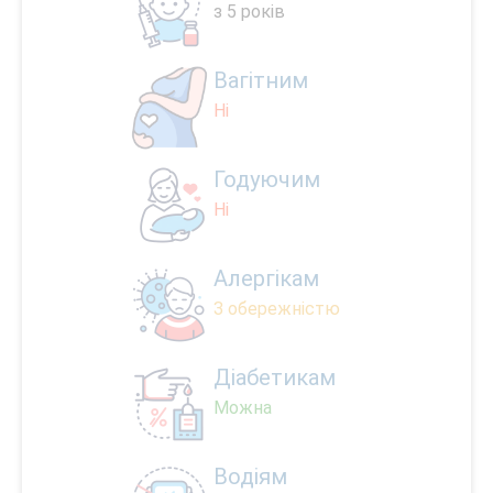
з 5 років
Вагітним
Ні
Годуючим
Ні
Алергікам
З обережністю
Діабетикам
Можна
Водіям