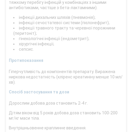
тяжкому перебігу інфекцій у комбінаціях з іншими
антибіотиками, частіше з бета-лактамними).
інфекції дихальних шляхів (пневмонія);
інфекції сечостатевої системи (пієлонефрит);
інфекції травного тракту та черевної порожнини
(перитоніт);
гінекологічні інфекції (ендометрит);
хірургічні інфекції;
сепсис.
Протипоказання
Гіперчутливість до компонентів препарату. Виражена
ниркова недостатність (кліренс креатиніну менше 10 мл/
хв).
Спосіб застосування та дози
Дорослим добова доза становить 2-4 г.
Дітям віком від 5 років добова доза становить 100-200
мг/кг маси тіла.
Внутрішньовенне краплинне введення.