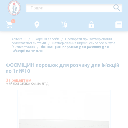
0
Аптека 3i
/
Лікарські засоби
/
Препарати при захворюванні
сечостатевої системи
/
Захворювання нирок і сечового міхура
(антисептичні)
/
ФОСМІЦИН порошок для розчину для
ін'єкцій по 1г №10
ФОСМІЦИН порошок для розчину для ін'єкцій
по 1г №10
За рецептом
МЕЙДЖІ СЕЙКА КАІША ЛТД