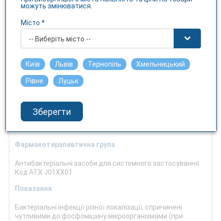
Внутрішньовенно
можуть змінюватися.
Взаємодія з їжею
Місто *
Не має значення
-- Виберіть місто --
Умови відпуску
За рецептом
Київ
Львів
Тернопіль
Хмельницький
Температура зберігання
Рівне
Луцьк
не вище 25 С
Чутливість до світла
Зберегти
Ні
Фармакотерапевтична група
Антибактеріальні засоби для системного застосування.
Код ATХ J01XX01.
Показання
Бактеріальні інфекції різної локалізації, спричинені
чутливими до фосфоміцину мікроорганізмами (при