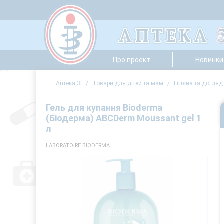
Про проект
Новинки 
Аптека 3i
/
Товари для дітей та мам
/
Гігієна та догляд
Гель для купання Bioderma
(Біодерма) ABCDerm Moussant gel 1
л
LABORATOIRE BIODERMA