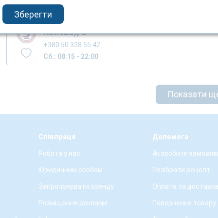
Зберегти
м.Тернопіль, вул. Вербицького М. (вул.
Конєва), 2
+380 50 328 55 42
Сб.: 08:15 - 22:00
Показати щ
Співпраця
Допомога
Робота у нас
Як зробити замовле
Юридичним особам
Розібрати рецепт
Запропонувати оренду
Оплата та доставк
Розміщення реклами
Повернення товару