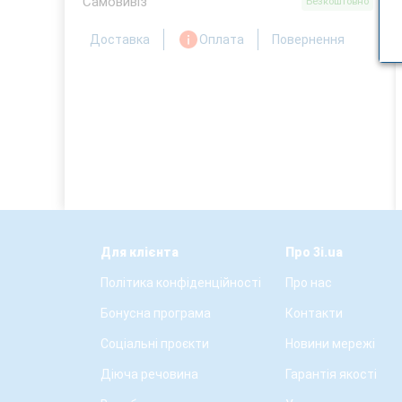
Самовивіз
Безкоштовно
Доставка
Оплата
Повернення
Для клієнта
Про 3i.ua
Політика конфіденційності
Про нас
Бонусна програма
Контакти
Соціальні проєкти
Новини мережі
Діюча речовина
Гарантія якості