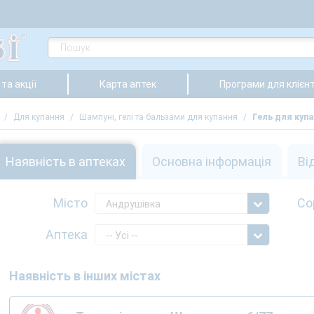
та акції
Карта аптек
Програми для клієнт
/
Для купання
/
Шампуні, гелі та бальзами для купання
/
Гель для куп
Наявність в аптеках
Основна інформація
Ві
Місто
Со
Андрушівка
Аптека
-- Усі --
Наявність в інших містах