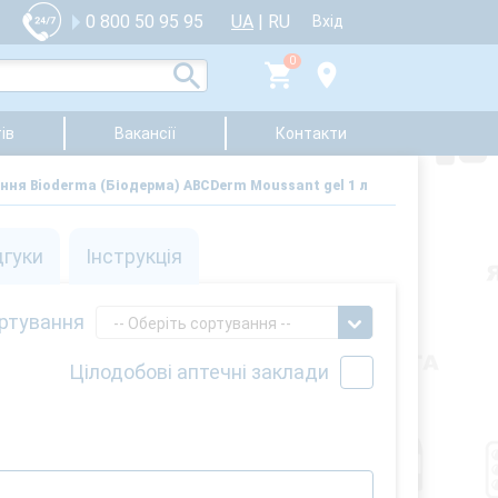
UA
|
RU
0 800 50 95 95
Вхід
0
ів
Вакансії
Контакти
ання Bioderma (Біодерма) ABCDerm Moussant gel 1 л
дгуки
Інструкція
ртування
-- Оберіть сортування --
Цілодобові аптечні заклади