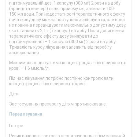
підтримувальній дозі 1 капсулу (300 мг) 2 рази на добу
(вранці та ввечері) після прийому їжі, запивати 100-
150 мл води. При недостатності терапевтичного ефекту
початкову дозу можна поступово збільшувати, але вона
не повинна перевищувати максимально допустиму дозу,
яка становить 2,1 г (7 капсул) на добу. Після досягнення
терапевтичного ефекту дозу знижувати до
підтримувальної – 1 капсула (300 мг) 2 рази на добу.
Тривалість курсу лікування залежить від перебігу
захворювання.
Максимально допустима концентрація літію в сироватці
крові – 1,6 ммоль/л.
Під час лікування потрібно постійно контролювати
концентрацію літію в сироватці крові.
Діти.
Застосування препарату дітям протипоказане.
Передозування
Гостре
Ризик разового гострого передозування літієм зазвичай