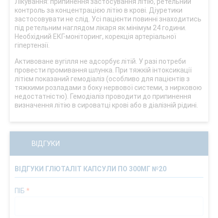
Лікування: припинення застосування літію, ретельний
контроль за концентрацією літію в крові. Діуретики
застосовувати не слід. Усі пацієнти повинні знаходитись
під ретельним наглядом лікаря як мінімум 24 години.
Необхідний ЕКГ-моніторинг, корекція артеріальної
гіпертензії.
Активоване вугілля не адсорбує літій. У разі потреби
провести промивання шлунка. При тяжкій інтоксикації
літієм показаний гемодіаліз (особливо для пацієнтів з
тяжкими розладами з боку нервової системи, з нирковою
недостатністю). Гемодіаліз проводити до припинення
визначення літію в сироватці крові або в діалізній рідині.
ВІДГУКИ
ВІДГУКИ ГЛЮТАЛІТ КАПСУЛИ ПО 300МГ №20
ПІБ
*