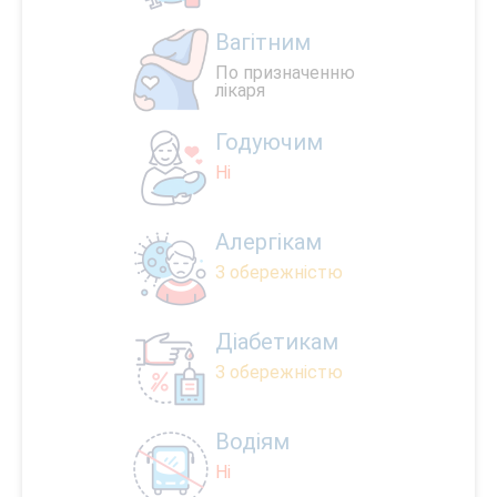
Вагітним
По призначенню
лікаря
Годуючим
Ні
Алергікам
З обережністю
Діабетикам
З обережністю
Водіям
Ні