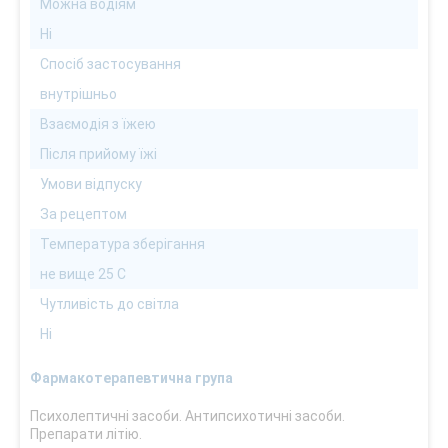
Можна водіям
Ні
Спосіб застосування
внутрішньо
Взаємодія з їжею
Після прийому їжі
Умови відпуску
За рецептом
Температура зберігання
не вище 25 С
Чутливість до світла
Ні
Фармакотерапевтична група
Психолептичні засоби. Антипсихотичні засоби.
Препарати літію.