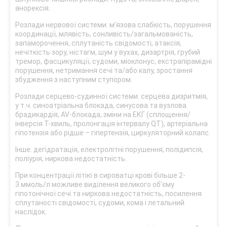
анорексія.
Розлади нервової системи: мʼязова слабкість, порушення
координації, млявість, сонливість/загальмованість,
запаморочення, сплутаність свідомості, атаксія,
нечіткість зору, ністагм, шум у вухах, дизартрія, грубий
тремор, фасцикуляції, судоми, міоклонус, екстрапірамідні
порушення, нетримання сечі та/або калу, зростання
збудження з наступним ступором.
Розлади серцево-судинної системи: серцева дизритмія,
у т.ч. синоатріальна блокада, синусова та вузлова
брадикардія, AV-блокада, зміни на ЕКГ (сплощення/
інверсія T-хвиль, пролонгація інтервалу QT), артеріальна
гіпотензія або рідше – гіпертензія, циркуляторний колапс.
Інше: дегідратація, електролітні порушення, полідипсія,
поліурія, ниркова недостатність.
При концентрації літію в сироватці крові більше 2-
3 ммоль/л можливе виділення великого обʼєму
гіпотонічної сечі та ниркова недостатність, посилення
сплутаності свідомості, судоми, кома і летальний
наслідок.