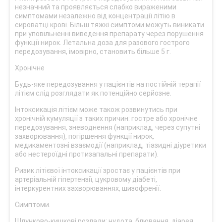
незначний та проявляється слабко вираженими
симптомами незалежно від концентрації літію в
сироватці крові. Більш тяжкі симптоми можуть виникати
при уповільненні виведення препарату через порушення
функції нирок. Летальна доза для разового гострого
передозування, імовірно, становить більше 5 г.
Хронічне
Будь-яке передозування у пацієнтів на постійній терапії
літієм слід розглядати як потенційно серйозне.
Інтоксикація літієм може також розвинутись при
хронічній кумуляції з таких причин: гостре або хронічне
передозування, зневоднення (наприклад, через супутні
захворювання), погіршення функції нирок,
медикаментозні взаємодії (наприклад, тіазидні діуретики
або нестероїдні протизапальні препарати).
Ризик літієвої інтоксикації зростає у пацієнтів при
артеріальній гіпертензії, цукровому діабеті,
інтеркурентних захворюваннях, шизофренії.
Симптоми.
Шлунково-кишкові розлади: нудота, блювання, діарея,