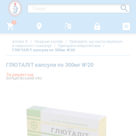
0
Аптека 3i
/
Лікарські засоби
/
Препарати, що застосовуються
в неврології і психіатрії
/
Препарати нейролептики
/
ГЛЮТАЛІТ капсули по 300мг №20
ГЛЮТАЛІТ капсули по 300мг №20
За рецептом
БОРЩАГІВСЬКИЙ ХФЗ