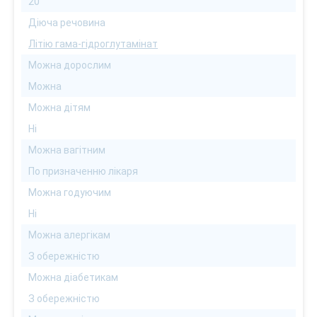
20
Діюча речовина
Літію гама-гідроглутамінат
Можна дорослим
Можна
Можна дітям
Ні
Можна вагітним
По призначенню лікаря
Можна годуючим
Ні
Можна алергікам
З обережністю
Можна діабетикам
З обережністю