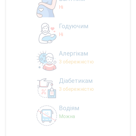
Ні
Годуючим
Ні
Алергікам
З обережністю
Діабетикам
З обережністю
Водіям
Можна