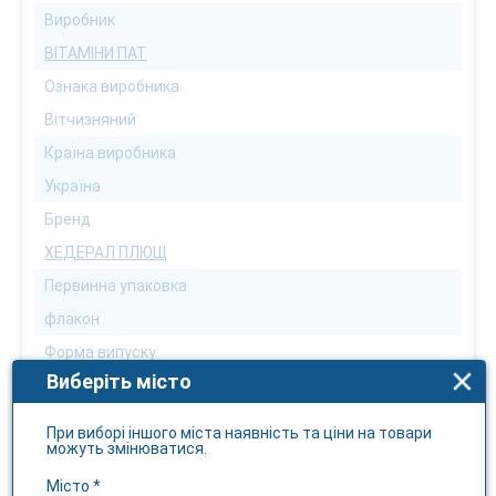
Виробник
ВІТАМІНИ ПАТ
Ознака виробника
Вітчизняний
Країна виробника
Україна
Бренд
ХЕДЕРАЛ ПЛЮЩ
Первинна упаковка
флакон
Форма випуску
Виберіть місто
сироп
Кількість в упаковці
При виборі іншого міста наявність та ціни на товари
можуть змінюватися.
115
Діюча речовина
Місто *