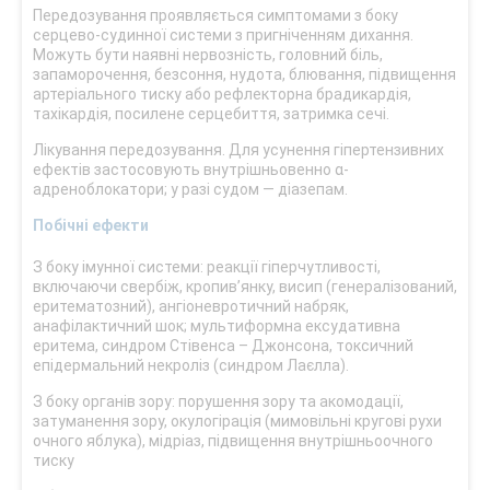
Передозування проявляється симптомами з боку
серцево-судинної системи з пригніченням дихання.
Можуть бути наявні нервозність, головний біль,
запаморочення, безсоння, нудота, блювання, підвищення
артеріального тиску або рефлекторна брадикардія,
тахікардія, посилене серцебиття, затримка сечі.
Лікування передозування. Для усунення гіпертензивних
ефектів застосовують внутрішньовенно α-
адреноблокатори; у разі судом — діазепам.
Побічні ефекти
З боку імунної системи: реакції гіперчутливості,
включаючи свербіж, кропив’янку, висип (генералізований,
еритематозний), ангіоневротичний набряк,
анафілактичний шок; мультиформна ексудативна
еритема, синдром Стівенса – Джонсона, токсичний
епідермальний некроліз (синдром Лаєлла).
З боку органів зору: порушення зору та акомодації,
затуманення зору, окулогірація (мимовільні кругові рухи
очного яблука), мідріаз, підвищення внутрішньоочного
тиску