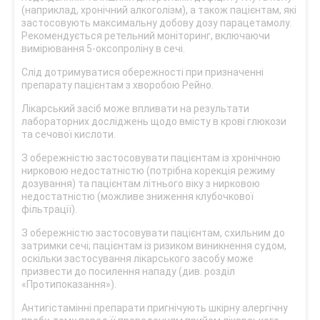
(наприклад, хронічний алкоголізм), а також пацієнтам, які
застосовують максимальну добову дозу парацетамолу.
Рекомендується ретельний моніторинг, включаючи
вимірювання 5-оксопроліну в сечі.
Слід дотримуватися обережності при призначенні
препарату пацієнтам з хворобою Рейно.
Лікарський засіб може впливати на результати
лабораторних досліджень щодо вмісту в крові глюкози
та сечової кислоти.
З обережністю застосовувати пацієнтам із хронічною
нирковою недостатністю (потрібна корекція режиму
дозування) та пацієнтам літнього віку з нирковою
недостатністю (можливе зниження клубочкової
фільтрації).
З обережністю застосовувати пацієнтам, схильним до
затримки сечі; пацієнтам із ризиком виникнення судом,
оскільки застосування лікарського засобу може
призвести до посилення нападу (див. розділ
«Протипоказання»).
Антигістамінні препарати пригнічують шкірну алергічну