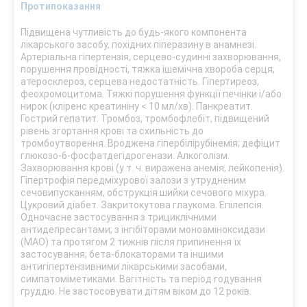
Протипоказання
Підвищена чутливість до будь-якого компонента
лікарського засобу, похідних піперазину в анамнезі.
Артеріальна гіпертензія, серцево-судинні захворювання,
порушення провідності, тяжка ішемічна хвороба серця,
атеросклероз, серцева недостатність. Гіпертиреоз,
феохромоцитома. Тяжкі порушення функції печінки і/або
нирок (кліренс креатиніну < 10 мл/хв). Панкреатит.
Гострий гепатит. Тромбоз, тромбофлебіт, підвищений
рівень згортання крові та схильність до
тромбоутворення. Вроджена гіпербілірубінемія; дефіцит
глюкозо-6-фосфатдегідрогенази. Алкоголізм.
Захворювання крові (у т. ч. виражена анемія, лейкопенія).
Гіпертрофія передміхурової залози з утрудненим
сечовипусканням, обструкція шийки сечового міхура.
Цукровий діабет. Закритокутова глаукома. Епілепсія.
Одночасне застосування з трициклічними
антидепресантами; з інгібіторами моноаміноксидази
(МАО) та протягом 2 тижнів після припинення їх
застосування; бета-блокаторами та іншими
антигіпертензивними лікарськими засобами,
симпатоміметиками. Вагітність та період годування
груддю. Не застосовувати дітям віком до 12 років.