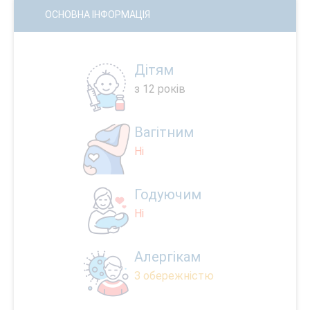
ОСНОВНА ІНФОРМАЦІЯ
Дітям
з 12 років
Вагітним
Ні
Годуючим
Ні
Алергікам
З обережністю