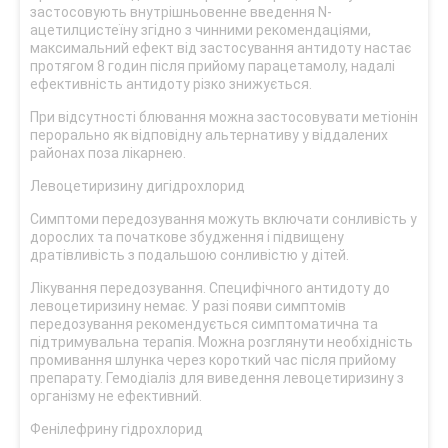
застосовують внутрішньовенне введення N-
ацетилцистеїну згідно з чинними рекомендаціями,
максимальний ефект від застосування антидоту настає
протягом 8 годин після прийому парацетамолу, надалі
ефективність антидоту різко знижується.
При відсутності блювання можна застосовувати метіонін
перорально як відповідну альтернативу у віддалених
районах поза лікарнею.
Левоцетиризину дигідрохлорид
Симптоми передозування можуть включати сонливість у
дорослих та початкове збудження і підвищену
дратівливість з подальшою сонливістю у дітей.
Лікування передозування. Специфічного антидоту до
левоцетиризину немає. У разі появи симптомів
передозування рекомендується симптоматична та
підтримувальна терапія. Можна розглянути необхідність
промивання шлунка через короткий час після прийому
препарату. Гемодіаліз для виведення левоцетиризину з
організму не ефективний.
Фенілефрину гідрохлорид