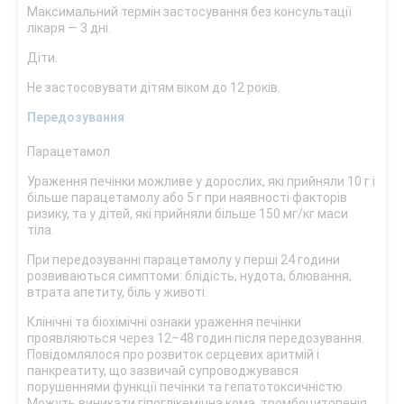
Максимальний термін застосування без консультації
лікаря — 3 дні.
Діти.
Не застосовувати дітям віком до 12 років.
Передозування
Парацетамол
Ураження печінки можливе у дорослих, які прийняли 10 г і
більше парацетамолу або 5 г при наявності факторів
ризику, та у дітей, які прийняли більше 150 мг/кг маси
тіла.
При передозуванні парацетамолу у перші 24 години
розвиваються симптоми: блідість, нудота, блювання,
втрата апетиту, біль у животі.
Клінічні та біохімічні ознаки ураження печінки
проявляються через 12–48 годин після передозування.
Повідомлялося про розвиток серцевих аритмій і
панкреатиту, що зазвичай супроводжувався
порушеннями функції печінки та гепатотоксичністю.
Можуть виникати гіпоглікемічна кома, тромбоцитопенія,