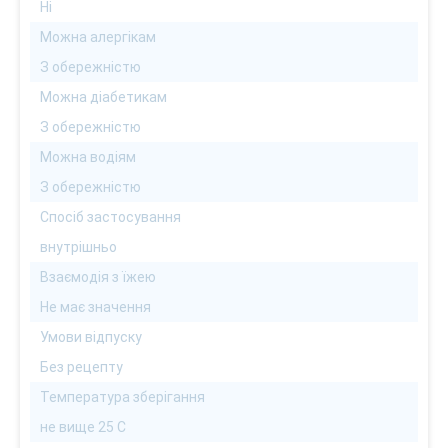
Ні
Можна алергікам
З обережністю
Можна діабетикам
З обережністю
Можна водіям
З обережністю
Спосіб застосування
внутрішньо
Взаємодія з їжею
Не має значення
Умови відпуску
Без рецепту
Температура зберігання
не вище 25 С