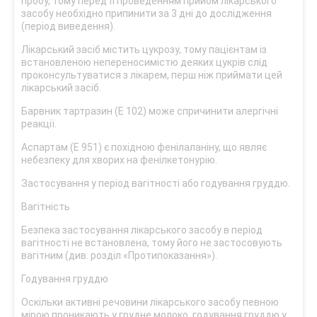
пробу, тому перед її проведенням прийом лікарського
засобу необхідно припинити за 3 дні до дослідження
(період виведення).
Лікарський засіб містить цукрозу, тому пацієнтам із
встановленою непереносимістю деяких цукрів слід
проконсультуватися з лікарем, перш ніж приймати цей
лікарський засіб.
Барвник тартразин (Е 102) може спричинити алергічні
реакції.
Аспартам (Е 951) є похідною фенілаланіну, що являє
небезпеку для хворих на фенілкетонурію.
Застосування у період вагітності або годування груддю.
Вагітність
Безпека застосування лікарського засобу в період
вагітності не встановлена, тому його не застосовують
вагітним (див. розділ «Протипоказання»).
Годування груддю
Оскільки активні речовини лікарського засобу певною
мірою проникають у грудне молоко, годування груддю у