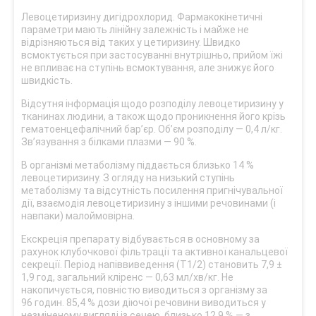
Левоцетиризину дигідрохлорид. Фармакокінетичні
параметри мають лінійну залежність і майже не
відрізняються від таких у цетиризину. Швидко
всмоктується при застосуванні внутрішньо, прийом їжі
не впливає на ступінь всмоктування, але знижує його
швидкість.
Відсутня інформація щодо розподілу левоцетиризину у
тканинах людини, а також щодо проникнення його крізь
гематоенцефалічний бар’єр. Об’єм розподілу — 0,4 л/кг.
Зв’язування з білками плазми — 90 %.
В організмі метаболізму піддається близько 14 %
левоцетиризину. З огляду на низький ступінь
метаболізму та відсутність посилення пригнічувальної
дії, взаємодія левоцетиризину з іншими речовинами (і
навпаки) малоймовірна.
Екскреція препарату відбувається в основному за
рахунок клубочкової фільтрації та активної канальцевої
секреції. Період напіввиведення (Т1/2) становить 7,9 ±
1,9 год, загальний кліренс — 0,63 мл/хв/кг. Не
накопичується, повністю виводиться з організму за
96 годин. 85,4 % дози діючої речовини виводиться у
незміненому вигляді із сечею, близько 12,9 % — з