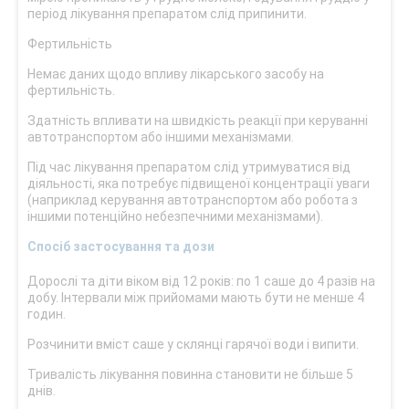
період лікування препаратом слід припинити.
Фертильність
Немає даних щодо впливу лікарського засобу на
фертильність.
Здатність впливати на швидкість реакції при керуванні
автотранспортом або іншими механізмами.
Під час лікування препаратом слід утримуватися від
діяльності, яка потребує підвищеної концентрації уваги
(наприклад керування автотранспортом або робота з
іншими потенційно небезпечними механізмами).
Спосіб застосування та дози
Дорослі та діти віком від 12 років: по 1 саше до 4 разів на
добу. Інтервали між прийомами мають бути не менше 4
годин.
Розчинити вміст саше у склянці гарячої води і випити.
Тривалість лікування повинна становити не більше 5
днів.