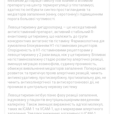
Механізм дії парацетамолу пов’язаний із впливом
препарату на центр терморегуляції у гіпоталамусі,
здатністю інгібувати синтез простагландинів та
медіаторів запалення (кініну, серотоніну) і підвищенням
порога больової чутливості.
Левоцетиризину дигідрохлорид — це неседативний
антигістамінний препарат, активний стабільний R-
енантіомер цетиризину, що належить до групи
конкурентних антагоністів гістаміну. Фармакологічна дія
зумовлена блокуванням Н1-гістамінових рецепторів.
Спорідненість із Н1-гістаміновими рецепторами у
левоцетиризину у 2 рази вища, ніж у цетиризину. Впливає
на гістамінозалежну стадію розвитку алергічної реакції,
зменшує міграцію еозинофілів, судинну проникність,
обмежує вивільнення медіаторів запалення. Попереджає
розвиток та пригнічує прояв алергічних реакцій, чинить
антиексудативну, протисвербіжну, протизапальну дію, не
чинить антихолінергічної та антисеротонінової дії, не
проникає в центральну нервову систему.
Левоцетиризин інгібує пізню фазу реакції запалення,
індуковану у пацієнтів внутрішньошкірним введенням
калікреїну. Також зменшує вираженість адгезії молекул,
таких як ICAM-1 та VCAM-1, що є маркерами алергічного
запалення. Завдяки зниженню адгезивності ICAM-1,