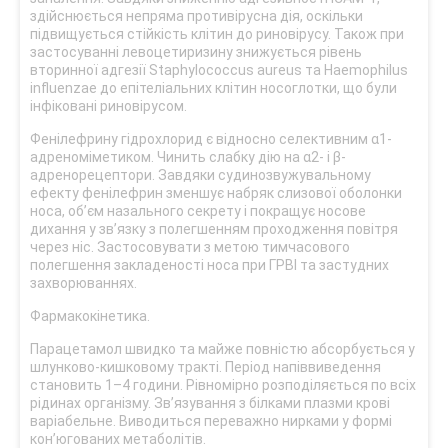
здійснюється непряма противірусна дія, оскільки
підвищується стійкість клітин до риновірусу. Також при
застосуванні левоцетиризину знижується рівень
вторинної адгезії Staphylococcus aureus та Haemophilus
influenzae до епітеліальних клітин носоглотки, що були
інфіковані риновірусом.
Фенілефрину гідрохлорид є відносно селективним α1-
адреноміметиком. Чинить слабку дію на α2- і β-
адренорецептори. Завдяки судинозвужувальному
ефекту фенілефрин зменшує набряк слизової оболонки
носа, об’єм назального секрету і покращує носове
дихання у зв’язку з полегшенням проходження повітря
через ніс. Застосовувати з метою тимчасового
полегшення закладеності носа при ГРВІ та застудних
захворюваннях.
Фармакокінетика.
Парацетамол швидко та майже повністю абсорбується у
шлунково-кишковому тракті. Період напіввиведення
становить 1–4 години. Рівномірно розподіляється по всіх
рідинах організму. Зв’язування з білками плазми крові
варіабельне. Виводиться переважно нирками у формі
кон’югованих метаболітів.