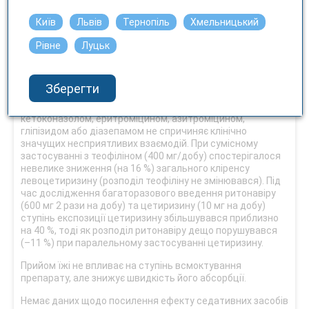
При одночасному застосуванні з флуклоксациліном
виникає ризик метаболічного ацидозу із високим
Київ
Львів
Тернопіль
Хмельницький
аніонним інтервалом, особливо у пацієнтів з факторами
Рівне
Луцьк
ризику (див. розділ «Особливості застосування»).
Дослідження з левоцетиризином щодо взаємодії не
проводилися. Дослідження з цетиризином (рацемічна
Зберегти
суміш) показали, що одночасне застосування з
антипірином, псевдоефедрином, циметидином,
кетоконазолом, еритроміцином, азитроміцином,
гліпізидом або діазепамом не спричиняє клінічно
значущих несприятливих взаємодій. При сумісному
застосуванні з теофіліном (400 мг/добу) спостерігалося
невелике зниження (на 16 %) загального кліренсу
левоцетиризину (розподіл теофіліну не змінювався). Під
час дослідження багаторазового введення ритонавіру
(600 мг 2 рази на добу) та цетиризину (10 мг на добу)
ступінь експозиції цетиризину збільшувався приблизно
на 40 %, тоді як розподіл ритонавіру дещо порушувався
(–11 %) при паралельному застосуванні цетиризину.
Прийом їжі не впливає на ступінь всмоктування
препарату, але знижує швидкість його абсорбції.
Немає даних щодо посилення ефекту седативних засобів