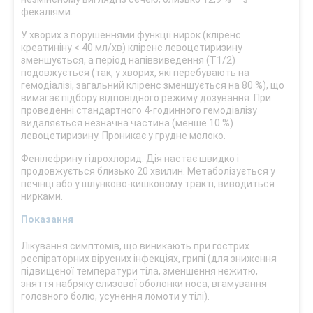
фекаліями.
У хворих з порушеннями функції нирок (кліренс
креатиніну < 40 мл/хв) кліренс левоцетиризину
зменшується, а період напіввиведення (Т1/2)
подовжується (так, у хворих, які перебувають на
гемодіалізі, загальний кліренс зменшується на 80 %), що
вимагає підбору відповідного режиму дозування. При
проведенні стандартного 4-годинного гемодіалізу
видаляється незначна частина (менше 10 %)
левоцетиризину. Проникає у грудне молоко.
Фенілефрину гідрохлорид. Дія настає швидко і
продовжується близько 20 хвилин. Метаболізується у
печінці або у шлунково-кишковому тракті, виводиться
нирками.
Показання
Лікування симптомів, що виникають при гострих
респіраторних вірусних інфекціях, грипі (для зниження
підвищеної температури тіла, зменшення нежитю,
зняття набряку слизової оболонки носа, вгамування
головного болю, усунення ломоти у тілі).