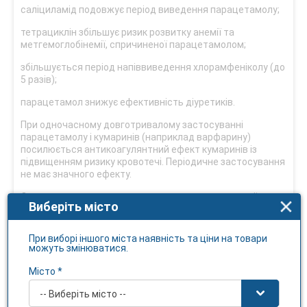
саліциламід подовжує період виведення парацетамолу;
тетрациклін збільшує ризик розвитку анемії та
метгемоглобінемії, спричиненої парацетамолом;
збільшується період напіввиведення хлорамфеніколу (до
5 разів);
парацетамол знижує ефективність діуретиків.
При одночасному довготривалому застосуванні
парацетамолу і кумаринів (наприклад варфарину)
посилюється антикоагулянтний ефект кумаринів із
підвищенням ризику кровотечі. Періодичне застосування
не має значного ефекту.
Одночасне застосування парацетамолу з нестероїдними
Виберіть місто
протизапальними засобами збільшує ризик порушення
функції нирок.
При виборі іншого міста наявність та ціни на товари
Регулярне застосування парацетамолу одночасно із
можуть змінюватися.
зидовудином може призводити до розвитку нейтропенії і
підвищення ризику розвитку ураження печінки;
Місто *
одночасне застосування з азидотимідином може
призвести до розвитку нейтропенії.
-- Виберіть місто --