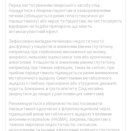
Перед застосуванням лікарського засобу слід
порадитися з лікарем пацієнтам із захворюваннями
печінки (збільшується ризик гепатотоксичної дії
парацетамолу) або нирок та пацієнтам, які застосовують
варфарин чи подібні препарати, що мають
антикоагулянтний ефект.
Зафіксовано випадки печінкової недостатності/
дисфункції у пацієнтів зі зниженим рівнем глутатіону,
наприклад при серйозному виснаженні організму,
анорексії, низькому індексі маси тіла або хронічному
алкоголізмі. У пацієнтів зі зниженим рівнем глутатіону,
наприклад при тяжких інфекціях, таких як сепсис, при
прийомі парацетамолу підвищується ризик виникнення
метаболічного ацидозу. Симптомами метаболічного
ацидозу є глибоке, прискорене або утруднене дихання,
нудота, блювання, втрата апетиту. Слід негайно
звернутися до лікаря у разі появи цих симптомів.
Рекомендується з обережністю застосовувати
парацетамол одночасно з флуклоксациліном через
підвищений ризик метаболічного ацидозу з великим
аніонним інтервалом (HAGMA), зокрема, пацієнтам з
тяжкою нирковою недостатністю, сепсисом,
недоїданням та іншими джерелами дефіциту глутатіону