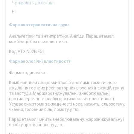
Чутливість до світла
Ні
Фармакотерапевтична група
Анальгетики та антипіретики. Аніліди. Парацетамол,
комбінації без психолептиків.
Код АТХ N02B E51.
Фармакологічні властивості
Фармакодинаміка.
Комбінований лікарський засіб для симптоматичного
лікування гострих респіраторних вірусних інфекцій, грипу
та застуди. Має жарознижувальні, знеболювальні,
протиалергічні та слабкі протизапальні властивості.
Усуває симптоми закладеності носа, нежить, сльозотечу,
чхання, головний біль, ломоту у тілі.
Парацетамол чинить знеболювальну, жарознижувальну і
слабку протизапальну дію.