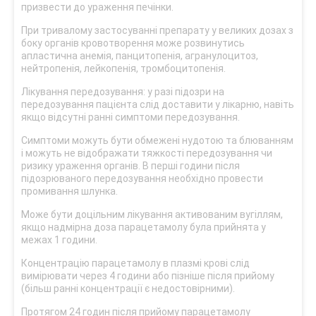
призвести до ураження печінки.
При тривалому застосуванні препарату у великих дозах з
боку органів кровотворення може розвинутись
апластична анемія, панцитопенія, агранулоцитоз,
нейтропенія, лейкопенія, тромбоцитопенія.
Лікування передозування: у разі підозри на
передозування пацієнта слід доставити у лікарню, навіть
якщо відсутні ранні симптоми передозування.
Симптоми можуть бути обмежені нудотою та блюванням
і можуть не відображати тяжкості передозування чи
ризику ураження органів. В перші години після
підозрюваного передозування необхідно провести
промивання шлунка.
Може бути доцільним лікування активованим вугіллям,
якщо надмірна доза парацетамолу була прийнята у
межах 1 години.
Концентрацію парацетамолу в плазмі крові слід
вимірювати через 4 години або пізніше після прийому
(більш ранні концентрації є недостовірними).
Протягом 24 годин після прийому парацетамолу