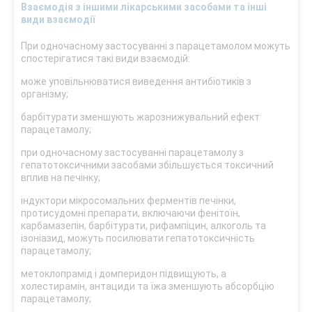
Взаємодія з іншими лікарськими засобами та інші
види взаємодії
При одночасному застосуванні з парацетамолом можуть
спостерігатися такі види взаємодій:
може уповільнюватися виведення антибіотиків з
організму;
барбітурати зменшують жарознижувальний ефект
парацетамолу;
при одночасному застосуванні парацетамолу з
гепатотоксичними засобами збільшується токсичний
вплив на печінку;
індуктори мікросомальних ферментів печінки,
протисудомні препарати, включаючи фенітоїн,
карбамазепін, барбітурати, рифампіцин, алкоголь та
ізоніазид, можуть посилювати гепатотоксичність
парацетамолу;
метоклопрамід і домперидон підвищують, а
холестирамін, антациди та їжа зменшують абсорбцію
парацетамолу;