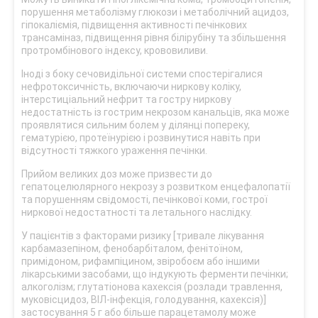
порушення метаболізму глюкози і метаболічний ацидоз,
гіпокаліємія, підвищення активності печінкових
трансаміназ, підвищення рівня білірубіну та збільшення
протромбінового індексу, крововиливи.
Іноді з боку сечовидільної системи спостерігалися
нефротоксичність, включаючи ниркову коліку,
інтерстиціальний нефрит та гостру ниркову
недостатність із гострим некрозом канальців, яка може
проявлятися сильним болем у ділянці попереку,
гематурією, протеїнурією і розвинутися навіть при
відсутності тяжкого ураження печінки.
Прийом великих доз може призвести до
гепатоцелюлярного некрозу з розвитком енцефалопатії
та порушенням свідомості, печінкової коми, гострої
ниркової недостатності та летального наслідку.
У пацієнтів з факторами ризику [тривале лікування
карбамазепіном, фенобарбіталом, фенітоїном,
примідоном, рифампіцином, звіробоєм або іншими
лікарськими засобами, що індукують ферменти печінки;
алкоголізм; глутатіонова кахексія (розлади травлення,
муковісцидоз, ВІЛ-інфекція, голодування, кахексія)]
застосування 5 г або більше парацетамолу може