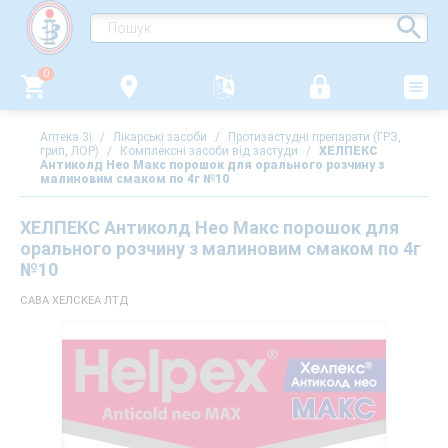
0
Аптека 3i
/
Лікарські засоби
/
Протизастудні препарати (ГРЗ,
грип, ЛОР)
/
Комплексні засоби від застуди
/
ХЕЛПЕКС
Антиколд Нео Макс порошок для орального розчину з
малиновим смаком по 4г №10
ХЕЛПЕКС Антиколд Нео Макс порошок для
орального розчину з малиновим смаком по 4г
№10
САВА ХЕЛСКЕА ЛТД