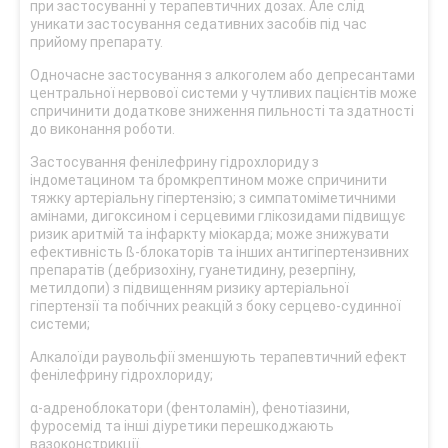
при застосуванні у терапевтичних дозах. Але слід
уникати застосування седативних засобів під час
прийому препарату.
Одночасне застосування з алкоголем або депресантами
центральної нервової системи у чутливих пацієнтів може
спричинити додаткове зниження пильності та здатності
до виконання роботи.
Застосування фенілефрину гідрохлориду з
індометацином та бромкрептином може спричинити
тяжку артеріальну гіпертензію; з симпатоміметичними
амінами, дигоксином і серцевими глікозидами підвищує
ризик аритмій та інфаркту міокарда; може знижувати
ефективність ß-блокаторів та інших антигіпертензивних
препаратів (дебризохіну, гуанетидину, резерпіну,
метилдопи) з підвищенням ризику артеріальної
гіпертензії та побічних реакцій з боку серцево-судинної
системи;
Алкалоїди раувольфії зменшують терапевтичний ефект
фенілефрину гідрохлориду;
α-адреноблокатори (фентоламін), фенотіазини,
фуросемід та інші діуретики перешкоджають
вазоконстрикції.