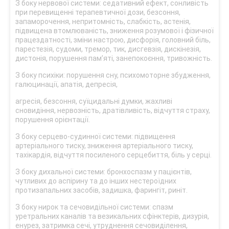
З боку нервової системи: седативний ефект, сонливість
при перевищенні терапевтичної дози, безсоння,
запаморочення, непритомність, слабкість, астенія,
підвищена втомлюваність, зниження розумової і фізичної
працездатності, зміни настрою, дисфорія, головний біль,
парестезія, судоми, тремор, тик, дисгевзія, дискінезія,
дистонія, порушення пам’яті, занепокоєння, тривожність.
З боку психіки: порушення сну, психомоторне збудження,
галюцинації, апатія, депресія,
агресія, безсоння, суїцидальні думки, жахливі
сновидіння, нервозність, дратівливість, відчуття страху,
порушення орієнтації.
З боку серцево-судинної системи: підвищення
артеріального тиску, зниження артеріального тиску,
тахікардія, відчуття посиленого серцебиття, біль у серці.
З боку дихальної системи: бронхоспазм у пацієнтів,
чутливих до аспірину та до інших нестероїдних
протизапальних засобів, задишка, фарингіт, риніт.
З боку нирок та сечовидільної системи: спазм
уретральних каналів та везикальних сфінктерів, дизурія,
енурез, затримка сечі, утруднення сечовиділення,