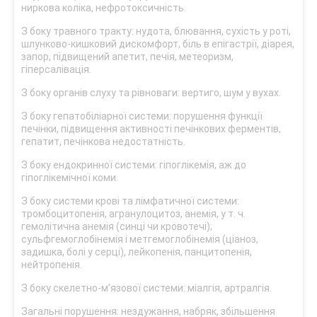
ниркова коліка, нефротоксичність.
З боку травного тракту: нудота, блювання, сухість у роті,
шлунково-кишковий дискомфорт, біль в епігастрії, діарея,
запор, підвищений апетит, печія, метеоризм,
гіперсалівація.
З боку органів слуху та рівноваги: вертиго, шум у вухах.
З боку гепатобіліарної системи: порушення функції
печінки, підвищення активності печінкових ферментів,
гепатит, печінкова недостатність.
З боку ендокринної системи: гіпоглікемія, аж до
гіпоглікемічної коми.
З боку системи крові та лімфатичної системи:
тромбоцитопенія, агранулоцитоз, анемія, у т. ч.
гемолітична анемія (синці чи кровотечі);
сульфгемоглобінемія і метгемоглобінемія (ціаноз,
задишка, болі у серці), лейкопенія, панцитопенія,
нейтропенія.
З боку скелетно-м’язової системи: міалгія, артралгія.
Загальні порушення: нездужання, набряк, збільшення