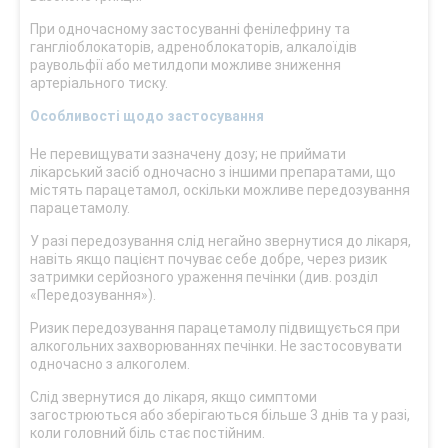
При одночасному застосуванні фенілефрину та
гангліоблокаторів, адреноблокаторів, алкалоїдів
раувольфії або метилдопи можливе зниження
артеріального тиску.
Особливості щодо застосування
Не перевищувати зазначену дозу; не приймати
лікарський засіб одночасно з іншими препаратами, що
містять парацетамол, оскільки можливе передозування
парацетамолу.
У разі передозування слід негайно звернутися до лікаря,
навіть якщо пацієнт почуває себе добре, через ризик
затримки серйозного ураження печінки (див. розділ
«Передозування»).
Ризик передозування парацетамолу підвищується при
алкогольних захворюваннях печінки. Не застосовувати
одночасно з алкоголем.
Слід звернутися до лікаря, якщо симптоми
загострюються або зберігаються більше 3 днів та у разі,
коли головний біль стає постійним.