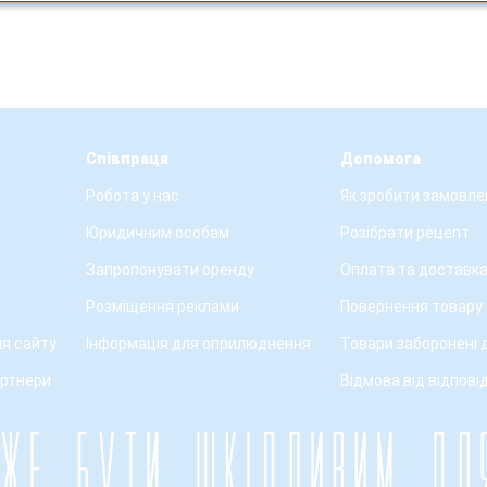
Співпраця
Допомога
Робота у нас
Як зробити замовле
Юридичним особам
Розібрати рецепт
Запропонувати оренду
Оплата та доставк
Розміщення реклами
Повернення товару
я сайту
Інформація для оприлюднення
Товари заборонені 
артнери
Відмова від відпові