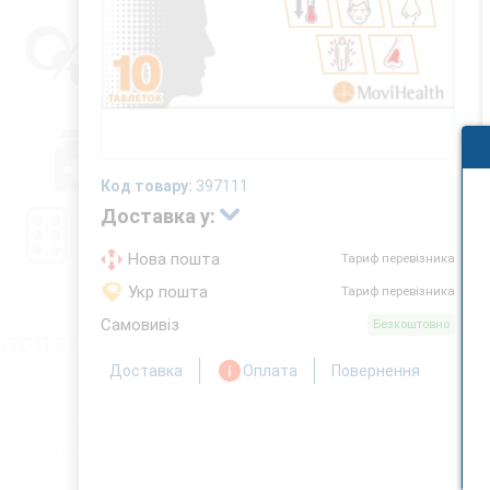
Код товару:
397111
Доставка у:
Нова пошта
Тариф перевізника
Укр пошта
Тариф перевізника
Самовивіз
Безкоштовно
Доставка
Оплата
Повернення