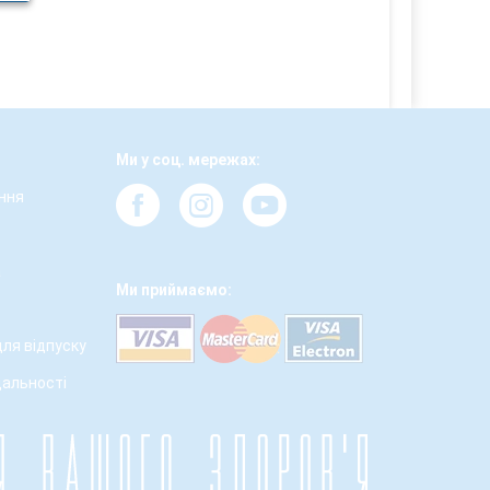
Ми у соц. мережах:
ння
а
Ми приймаємо:
для відпуску
дальності