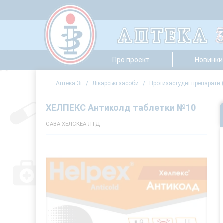
Про проект
Новинки 
Аптека 3i
/
Лікарські засоби
/
Протизастудні препарати (
ХЕЛПЕКС Антиколд таблетки №10
САВА ХЕЛСКЕА ЛТД