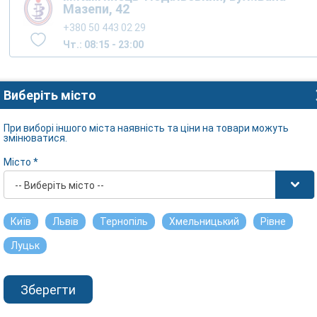
Мазепи, 42
+380 50 443 02 29
Чт.: 08:15 - 23:00
Виберіть місто
При виборі іншого міста наявність та ціни на товари можуть
змінюватися.
Місто *
-- Виберіть місто --
Київ
Львів
Тернопіль
Хмельницький
Рівне
Луцьк
Зберегти