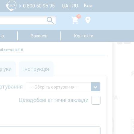
UA
|
RU
0 800 50 95 95
Вхід
0
ів
Вакансії
Контакти
аблетки №10
дгуки
Інструкція
ртування
-- Оберіть сортування --
Цілодобові аптечні заклади