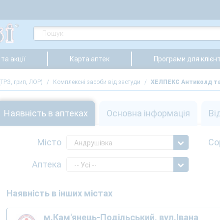
та акції
Карта аптек
Програми для клієнт
ГРЗ, грип, ЛОР)
/
Комплексні засоби від застуди
/
ХЕЛПЕКС Антиколд т
Наявність в аптеках
Основна інформація
Ві
Місто
Со
Андрушівка
Аптека
-- Усі --
Наявність в інших містах
м.Кам'янець-Подільський, вул.Івана