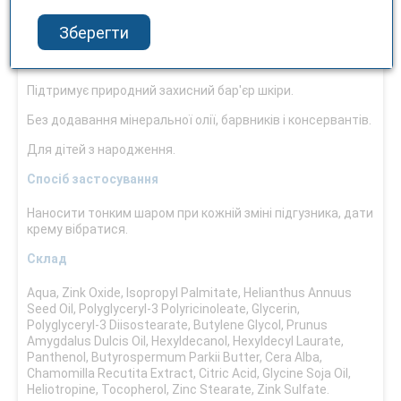
Насичена формула з оксидом цинку, екстрактом
ромашки і пантенолом знижує ризик почервоніння і
Зберегти
подразнення шкіри. Спеціальний захисний комплекс з
оксидом цинку перешкоджає пошкодженню шкіри.
Підтримує природний захисний бар'єр шкіри.
Без додавання мінеральної олії, барвників і консервантів.
Для дітей з народження.
Спосіб застосування
Наносити тонким шаром при кожній зміні підгузника, дати
крему вібратися.
Склад
Aqua, Zink Oxide, Isopropyl Palmitate, Helianthus Annuus
Seed Oil, Polyglyceryl-3 Polyricinoleate, Glycerin,
Polyglyceryl-3 Diisostearate, Butylene Glycol, Prunus
Amygdalus Dulcis Oil, Hexyldecanol, Hexyldecyl Laurate,
Panthenol, Butyrospermum Parkii Butter, Cera Alba,
Chamomilla Recutita Extract, Citric Acid, Glycine Soja Oil,
Heliotropine, Tocopherol, Zinc Stearate, Zink Sulfate.