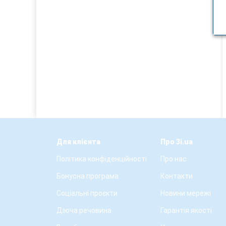
Для клієнта
Про 3i.ua
Політика конфіденційності
Про нас
Бонусна програма
Контакти
Соціальні проєкти
Новини мережі
Діюча речовина
Гарантія якості