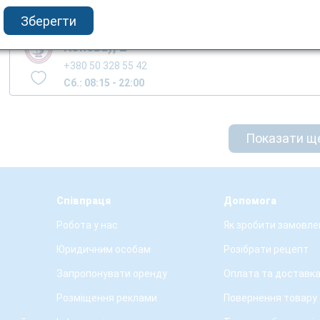
Зберегти
м.Тернопіль, вул. Вербицького М. (вул.
Конєва), 2
+380 50 328 55 42
Сб.: 08:15 - 22:00
Показати щ
Співпраця
Допомога
Робота у нас
Як зробити замовле
Юридичним особам
Розібрати рецепт
Запропонувати оренду
Оплата та доставк
Розміщення реклами
Повернення товару