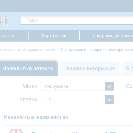
та акції
Карта аптек
Програми для клієнт
хвороб опорно-рухового апарату
/
Протизапальні, протиревматичні препарат
Наявність в аптеках
Основна інформація
Ві
Місто
Со
Андрушівка
Аптека
-- Усі --
Наявність в інших містах