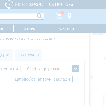
UA
|
RU
0 800 50 95 95
Вхід
0
ів
Вакансії
Контакти
и
/
КСЕФОКАМ таблетки по 4мг №10
дгуки
Інструкція
ртування
-- Оберіть сортування --
Цілодобові аптечні заклади