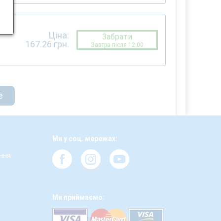
Ціна:
Забрати
167.26
грн.
Завтра після 12:00
е
Ми у соц. мережах:
ння
а
Ми приймаємо: