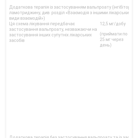
Додаткова терапія із застосуванням вальпроату (інгібітора г
ламотриджину, див. розділ «Взаємодія з іншими лікарськими з
види взаємодій»)
Ця схема лікування передбачає
12,5 мг/добу
25 м
застосування вальпроату, незважаючи на
доб
(приймати по
застосування інших супутніх лікарських
25 мг через
(од
засобів
день)
при
Додаткова терапія без застосування вальпроату та із застос