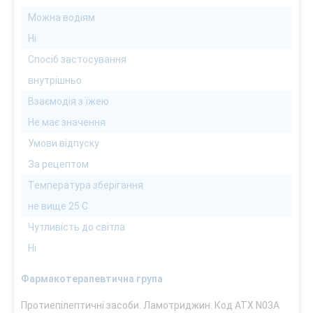
Можна водіям
Ні
Спосіб застосування
внутрішньо
Взаємодія з їжею
Не має значення
Умови відпуску
За рецептом
Температура зберігання
не вище 25 С
Чутливість до світла
Ні
Фармакотерапевтична група
Протиепілептичні засоби. Ламотриджин. Код АТХ N03A