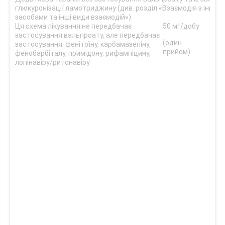
глюкуронізації ламотриджину (див. розділ «Взаємодія з іншим
засобами та інші види взаємодій»)
Ця схема лікування не передбачає
50 мг/добу
100 
застосування вальпроату, але передбачає
доб
(один
застосування: фенітоїну, карбамазепіну,
прийом)
(два
фенобарбіталу, примідону, рифампіцину,
при
лопінавіру/ритонавіру