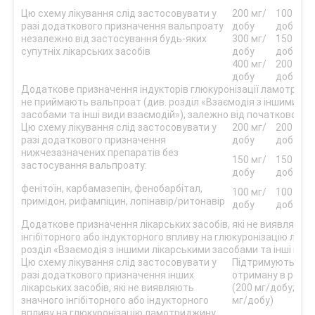
Цю схему лікування слід застосовувати у
200 мг/
100 мг/
разі додаткового призначення вальпроату
добу
добу
незалежно від застосування будь-яких
300 мг/
150 мг/
супутніх лікарських засобів
добу
добу
400 мг/
200 мг/
добу
добу
Додаткове призначення індукторів глюкуронізації ламотриджи
не приймають вальпроат (див. розділ «Взаємодія з іншими лі
засобами та інші види взаємодій»), залежно від початкової д
Цю схему лікування слід застосовувати у
200 мг/
200 мг/
разі додаткового призначення
добу
добу
нижчезазначених препаратів без
150 мг/
150 мг/
застосування вальпроату:
добу
добу
фенітоїн, карбамазепін, фенобарбітал,
100 мг/
100 мг/
примідон, рифампіцин, лопінавір/ритонавір
добу
добу
Додаткове призначення лікарських засобів, які не виявляють
інгібіторного або індукторного впливу на глюкуронізацію лам
розділ «Взаємодія з іншими лікарськими засобами та інші вид
Цю схему лікування слід застосовувати у
Підтримують ціль
разі додаткового призначення інших
отриману в резул
лікарських засобів, які не виявляють
(200 мг/добу; ді
значного інгібіторного або індукторного
мг/добу)
впливу на глюкуронізацію ламотриджину