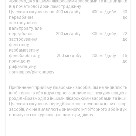
«Взаємодія з іншими лікарськими засобами та інші види взає
від початкової дози ламотриджину
Ця схема лікування не
400 мг/добу
400 мг/добу
300 мг
передбачає
добу
застосування
вальпроату, але
передбачає
200 мг/добу
300 мг/добу
225 мг
застосування
добу
фенітоїну,
карбамазепіну,
фенобарбіталу,
200 мг/добу
200 мг/добу
150 мг
примідону,
добу
рифампіцину,
лопінавіру/ритонавіру
Припинення прийому лікарських засобів, які не виявляють зн
інгібіторного або індукторного впливу на глюкуронізацію лам
розділ «Взаємодія з іншими лікарськими засобами та інші вид
Ця схема лікування передбачає застосування інших лікарськи
засобів, які не виявляють значного інгібіторного або індуктор
впливу на глюкуронізацію ламотриджину