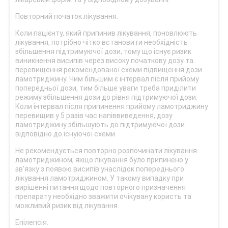
Повторний початок лікування.
Коли пацієнту, який припинив лікування, поновлюють
лікування, потрібно чітко встановити необхідність
збільшення підтримуючої дози, тому що існує ризик
виникнення висипів через високу початкову дозу та
перевищення рекомендованої схеми підвищення дози
ламотриджину. Чим більшим є інтервал після прийому
попередньої дози, тим більше уваги треба приділити
режиму збільшення дози до рівня підтримуючої дози.
Коли інтервал після припинення прийому ламотриджину
перевищив у 5 разів час напіввиведення, дозу
ламотриджину збільшують до підтримуючої дози
відповідно до існуючої схеми.
Не рекомендується повторно розпочинати лікування
ламотриджином, якщо лікування було припинено у
зв’язку з появою висипів унаслідок попереднього
лікування ламотриджином. У такому випадку при
вирішенні питання щодо повторного призначення
препарату необхідно зважити очікувану користь та
можливий ризик від лікування.
Епілепсія.