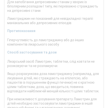
Для запобігання депресивним станам у хворих із
біполярним розладом І типу, які переважно страждають
на депресивні стани.
Ламотриджин не показаний для невідкладної терапії
маніакальних або депресивних епізодів.
Протипоказання
Гіперчутливість до ламотриджину або до інших
компонентів лікарського засобу.
Спосіб застосування та дози
Лікарський засіб Ламотрин, таблетки, слід ковтати не
розжовуючи та не розламуючи.
Якщо розрахункова доза ламотриджину (наприклад, для
лікування дітей, які страждають на епілепсію, або
пацієнтів із порушенням функції печінки) не є кратною
цілим таблеткам, доза, що вводиться, повинна
відповідати найближчій меншій кількості цілих таблеток.
При неможливості дозування препарату Ламотрин для
дітей необхідно застосовувати ламотриджин в іншій
лікарській формі та у відповідному дозуванні.