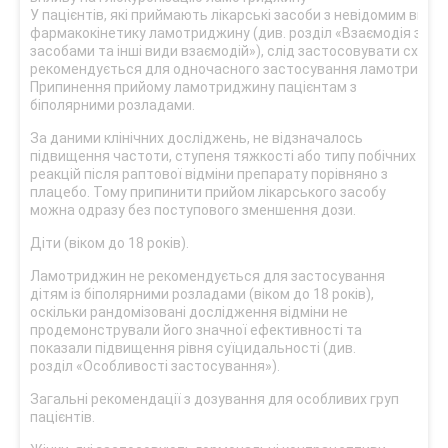
У пацієнтів, які приймають лікарські засоби з невідомим впли
фармакокінетику ламотриджину (див. розділ «Взаємодія з ін
засобами та інші види взаємодій»), слід застосовувати схему 
рекомендується для одночасного застосування ламотриджин
Припинення прийому ламотриджину пацієнтам з
біполярними розладами.
За даними клінічних досліджень, не відзначалось
підвищення частоти, ступеня тяжкості або типу побічних
реакцій після раптової відміни препарату порівняно з
плацебо. Тому припинити прийом лікарського засобу
можна одразу без поступового зменшення дози.
Діти (віком до 18 років).
Ламотриджин не рекомендується для застосування
дітям із біполярними розладами (віком до 18 років),
оскільки рандомізовані дослідження відміни не
продемонстрували його значної ефективності та
показали підвищення рівня суїцидальності (див.
розділ «Особливості застосування»).
Загальні рекомендації з дозування для особливих груп
пацієнтів.