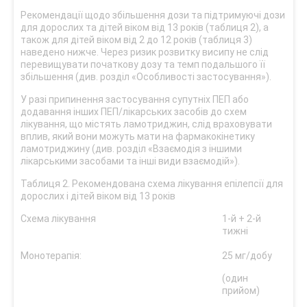
Рекомендації щодо збільшення дози та підтримуючі дози
для дорослих та дітей віком від 13 років (таблиця 2), а
також для дітей віком від 2 до 12 років (таблиця 3)
наведено нижче. Через ризик розвитку висипу не слід
перевищувати початкову дозу та темп подальшого її
збільшення (див. розділ «Особливості застосування»).
У разі припинення застосування супутніх ПЕП або
додавання інших ПЕП/лікарських засобів до схем
лікування, що містять ламотриджин, слід враховувати
вплив, який вони можуть мати на фармакокінетику
ламотриджину (див. розділ «Взаємодія з іншими
лікарськими засобами та інші види взаємодій»).
Таблиця 2. Рекомендована схема лікування епілепсії для
дорослих і дітей віком від 13 років
Схема лікування
1-й + 2-й
3-й 
тижні
тиж
Монотерапія:
25 мг/добу
(од
при
(один
50 м
прийом)
доб