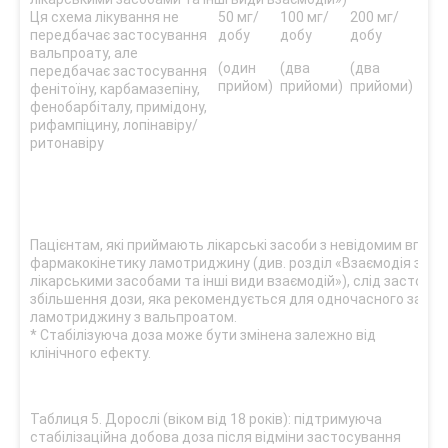
Ця схема лікування не
50 мг/
100 мг/
200 мг/
300 
передбачає застосування
добу
добу
добу
му т
вальпроату, але
нео
(один
(два
(два
передбачає застосування
зви
прийом)
прийоми)
прийоми)
фенітоїну, карбамазепіну,
доз
фенобарбіталу, примідону,
збі
рифампіцину, лопінавіру/
7-м
ритонавіру
дос
опт
відп
(дв
Пацієнтам, які приймають лікарські засоби з невідомим вплив
фармакокінетику ламотриджину (див. розділ «Взаємодія з ін
лікарськими засобами та інші види взаємодій»), слід застосо
збільшення дози, яка рекомендується для одночасного заст
ламотриджину з вальпроатом.
* Стабілізуюча доза може бути змінена залежно від
клінічного ефекту.
Таблиця 5. Дорослі (віком від 18 років): підтримуюча
стабілізаційна добова доза після відміни застосування