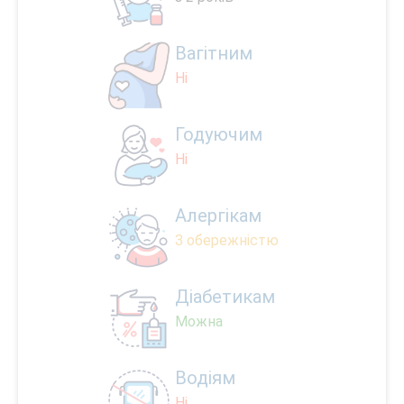
Вагітним
Ні
Годуючим
Ні
Алергікам
З обережністю
Діабетикам
Можна
Водіям
Ні