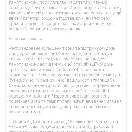
ламотриджину як додаткової терапії парціальних
нападів у дітей від 1 місяця до 2 років недостатньо, тому
лікарський засіб не рекомендується застосовувати у цій
віковій категорії. Якщо на підставі клінічної потреби
прийнято рішення щодо терапії ламотриджином, див.
розділ «Особливості застосування».
Біполярні розлади.
Рекомендоване збільшення дози та підтримуючі дози
для дорослих віком від 18 років наведені в таблицях
нижче. Схема переходу включає збільшення дози
ламотриджину до підтримуючої стабілізаційної дози
протягом шести тижнів (таблиця 4), після чого інші
психотропні та/або протиепілептичні препарати можуть
бути відмінені у разі клінічної доцільності (таблиця 5).
Схеми коригування дози після додаткового призначення
інших психотропних лікарських засобів та/або ПЕП
наведено у таблиці 6. Через ризик розвитку висипу
початкова доза та темп подальшого підвищення дози не
повинні перевищуватися (див. розділ «Особливості
застосування»).
Таблиця 4. Дорослі (віком від 18 років): рекомендована
схема збільшення дози до досягнення підтримуючої