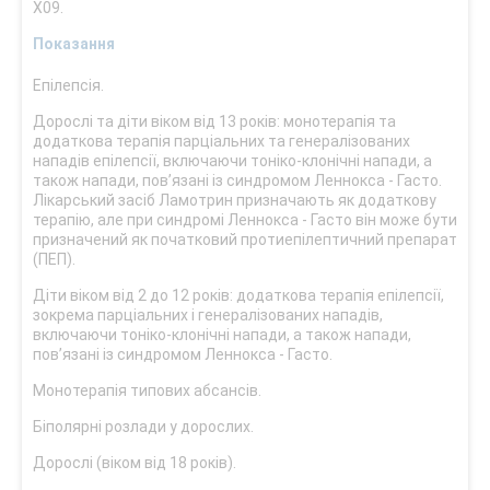
X09.
Показання
Епілепсія.
Дорослі та діти віком від 13 років: монотерапія та
додаткова терапія парціальних та генералізованих
нападів епілепсії, включаючи тоніко-клонічні напади, а
також напади, пов’язані із синдромом Леннокса - Гасто.
Лікарський засіб Ламотрин призначають як додаткову
терапію, але при синдромі Леннокса - Гасто він може бути
призначений як початковий протиепілептичний препарат
(ПEП).
Діти віком від 2 до 12 років: додаткова терапія епілепсії,
зокрема парціальних і генералізованих нападів,
включаючи тоніко-клонічні напади, а також напади,
пов’язані із синдромом Леннокса - Гасто.
Монотерапія типових абсансів.
Біполярні розлади у дорослих.
Дорослі (віком від 18 років).