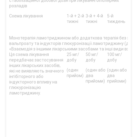
стабілізаційної добової дози при лікуванні біполярних
розладів
Схема лікування
1-й + 2-й
3-й + 4-й
5-й
Ціл
тижні
тижні
тиждень
стаб
доза
тиж
Монотерапія ламотриджином або додаткова терапія без зас
вальпроату та індукторів глюкуронізації ламотриджину (див. 
«Взаємодія з іншими лікарськими засобами та інші види взаєм
Ця схема лікування
25 мг/
50 мг/
100 мг/
200
передбачає застосування
добу
добу
добу
зви
інших лікарських засобів,
доз
(один
(один або
(один або
які не виявляють значного
отр
прийом)
два
два
інгібіторного або
опт
прийоми)
прийоми)
індукторного впливу на
відп
глюкуронізацію
(од
ламотриджину.
при
У кл
дос
зас
дози