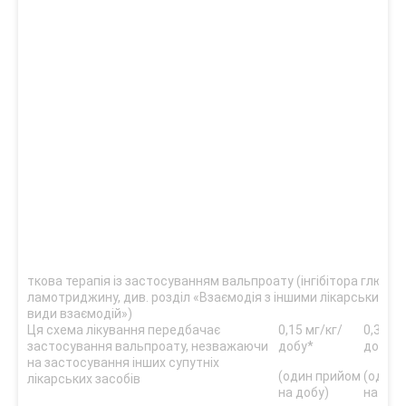
ткова терапія із застосуванням вальпроату (інгібітора глюкуро
ламотриджину, див. розділ «Взаємодія з іншими лікарськими з
види взаємодій»)
Ця схема лікування передбачає
0,15 мг/кг/
0,3 мг/
застосування вальпроату, незважаючи
добу*
добу
на застосування інших супутніх
(один прийом
(один 
лікарських засобів
на добу)
на доб