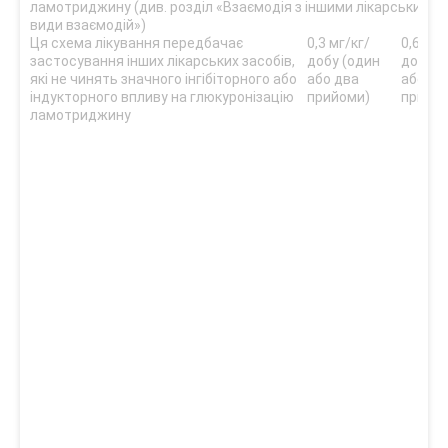
ламотриджину (див. розділ «Взаємодія з іншими лікарськими з
види взаємодій»)
Ця схема лікування передбачає
0,3 мг/кг/
0,6 мг/
застосування інших лікарських засобів,
добу (один
добу (
які не чинять значного інгібіторного або
або два
або дв
індукторного впливу на глюкуронізацію
прийоми)
прийо
ламотриджину