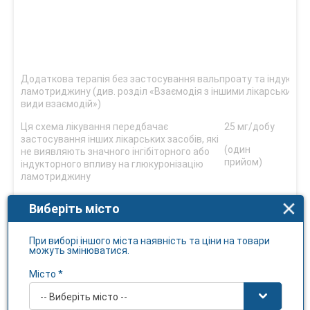
Додаткова терапія без застосування вальпроату та індукторі
ламотриджину (див. розділ «Взаємодія з іншими лікарськими з
види взаємодій»)
Ця схема лікування передбачає
25 мг/добу
50 м
застосування інших лікарських засобів, які
доб
(один
не виявляють значного інгібіторного або
прийом)
(од
індукторного впливу на глюкуронізацію
при
ламотриджину
Виберіть місто
При виборі іншого міста наявність та ціни на товари
можуть змінюватися.
Місто *
-- Виберіть місто --