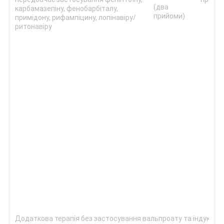
(два
карбамазепіну, фенобарбіталу,
прийоми)
примідону, рифампіцину, лопінавіру/
ритонавіру
Додаткова терапія без застосування вальпроату та індукторі