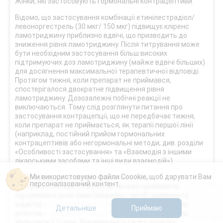
Жінки, які застосовують гормональні контрацептиви.
Відомо, що застосування комбінації етинілестрадіол/
левоноргестрель (30 мкг/ 150 мкг) підвищує кліренс
ламотриджину приблизно вдвічі, що призводить до
зниження рівня ламотриджину. Після титрування може
бути необхідним застосування більш високих
підтримуючих доз ламотриджину (майже вдвічі більших)
для досягнення максимальної терапевтичної відповіді.
Протягом тижня, коли препарат не приймався,
спостерігалося двократне підвищення рівня
ламотриджину. Дозозалежні побічні реакції не
виключаються. Тому слід розглянути питання про
застосування контрацепції, що не передбачає тижня,
коли препарат не приймається, як терапії першої лінії
(наприклад, постійний прийом гормональних
контрацептивів або негормональні методи; див. розділи
«Особливості застосування» та «Взаємодія з іншими
лікарськими засобами та інші види взаємодій»).
Ми використовуємо файли Coookie, щоб дарувати Вам
Початок курсу лікування гормональними
персоналізований контент.
контрацептивами у пацієнтів, які вже приймають
підтримуючі дози ламотриджину і які НЕ приймають
індуктори глюкуронізації ламотриджину. Підтримуючу
Детальніше
Приймаю
дозу ламотриджину у більшості випадків треба буде
збільшити у 2 рази. Рекомендується від початку