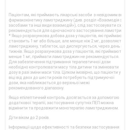
Пацієнтам, які приймають лікарські засоби з невідомим впли
фармакокінетику ламотриджину (див. розділ «Взаємодія з ін
засобами та інші види взаємодій»), слід застосовувати схему 
рекомендується для одночасного застосування ламотриджин
* Якщо розрахункова добова доза у пацієнтів, які приймають 
становить 1 мг або більше, але менше ніж 2 мг, дозволяється
ламотриджину, таблеток, що диспергуються, через день про
тижнів. Якщо розрахункова доза у пацієнтів, які приймають в
менше 1 мг, приймати ламотриджин не рекомендується.
Для забезпечення підтримання терапевтичної дози
необхідно контролювати масу тіла дитини та змінювати
дозу в разі зміни маси тіла. Цілком імовірно, що пацієнти у
віці від двох до шести років потребують підтримуючої
дози, яка наближається до верхньої межі
рекомендованого діапазону.
Якщо епілептичний контроль досягається за допомогою
додаткової терапії, застосування супутніх ПЕП можна
відмінити та продовжити монотерапію ламотриджином.
Діти віком до 2 років.
Інформації щодо ефективності та безпеки застосування