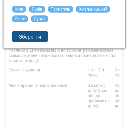
Київ
Львів
Тернопіль
Хмельницький
Рівне
Луцьк
Пацієнтам, які приймають лікарські засоби з невідомим впли
фармакокінетику ламотриджину (див. розділ «Взаємодія з ін
Зберегти
засобами та інші види взаємодій»), слід застосовувати схему 
рекомендовану для одночасного застосування ламотриджину
Таблиця 3. Діти віком від 2 до 12 років: рекомендована
схема лікування епілепсії (загальна добова доза в мг/кг
маси тіла/добу).
Схема лікування
1-й + 2-й
3-й + 4
тижні
тижні
Монотерапія типових абсансів
0,3 мг/кг/
0,6 мг/
добу (один
добу (
або два
або дв
прийоми на
прийом
добу)
добу)