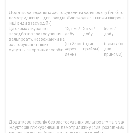
100
Додаткова терапія із застосуванням вальпроату (інгібітор глю
ламотриджину – див. розділ «Взаємодія з іншими лікарськими
інші види взаємодій»)
Ця схема лікування
12,5 мг/
25 мг/
50 мг/
100
передбачає застосування
добу
добу
добу
зви
вальпроату, незважаючи на
доз
(по 25 мг
(один
(один або
застосування інших
отр
через
прийом)
два
супутніх лікарських засобів
опт
день)
прийоми)
відп
(од
при
Мо
зас
мак
доз
зал
клін
відп
Додаткова терапія без застосування вальпроату та із засто
індукторів глюкуронізації ламотриджину (див. розділ «Взаємо
лікарськими засобами та інші види взаємодій»)