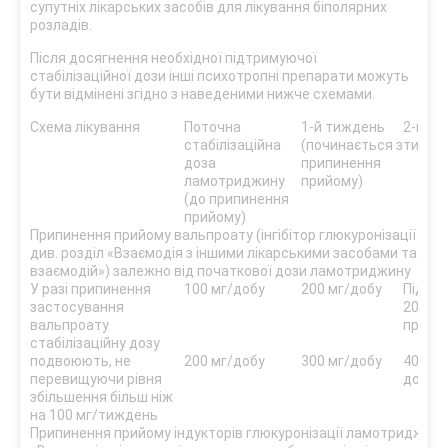
супутніх лікарських засобів для лікування біполярних
розладів.
Після досягнення необхідної підтримуючої
стабілізаційної дози інші психотропні препарати можуть
бути відмінені згідно з наведеними нижче схемами.
Схема лікування
Поточна
1-й тиждень
2-й
стабілізаційна
(починається з
тижде
доза
припинення
ламотриджину
прийому)
(до припинення
прийому)
Припинення прийому вальпроату (інгібітор глюкуронізації ла
див. розділ «Взаємодія з іншими лікарськими засобами та інші
взаємодій») залежно від початкової дози ламотриджину
У разі припинення
100 мг/добу
200 мг/добу
Підтр
застосування
200 мг
вальпроату
прийо
стабілізаційну дозу
подвоюють, не
200 мг/добу
300 мг/добу
400 мг
перевищуючи рівня
добу
збільшення більш ніж
на 100 мг/тиждень
Припинення прийому індукторів глюкуронізації ламотриджину 