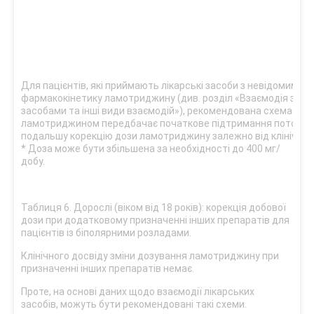
Для пацієнтів, які приймають лікарські засоби з невідомим в
фармакокінетику ламотриджину (див. розділ «Взаємодія з ін
засобами та інші види взаємодій»), рекомендована схема лік
ламотриджином передбачає початкове підтримання поточної
подальшу корекцію дози ламотриджину залежно від клінічної 
* Доза може бути збільшена за необхідності до 400 мг/
добу.
Таблиця 6. Дорослі (віком від 18 років): корекція добової
дози при додатковому призначенні інших препаратів для
пацієнтів із біполярними розладами.
Клінічного досвіду зміни дозування ламотриджину при
призначенні інших препаратів немає.
Проте, на основі даних щодо взаємодії лікарських
засобів, можуть бути рекомендовані такі схеми.