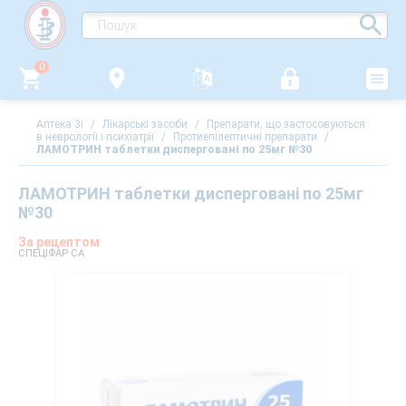
0
Аптека 3i
/
Лікарські засоби
/
Препарати, що застосовуються
в неврології і психіатрії
/
Протиепілептичні препарати
/
ЛАМОТРИН таблетки дисперговані по 25мг №30
ЛАМОТРИН таблетки дисперговані по 25мг
№30
За рецептом
СПЕЦІФАР СА