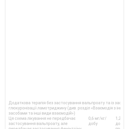
Додаткова терапія без застосування вальпроату та із застос
глюкуронізації ламотриджину (див. розділ «Взаємодія з іншим
засобами та інші види взаємодій»)
Ця схема лікування не передбачає
0,6 мг/кг/
1,2 мг/
застосування вальпроату, але
добу
добу (
передбачає застосування фенінтоїну,
прийо