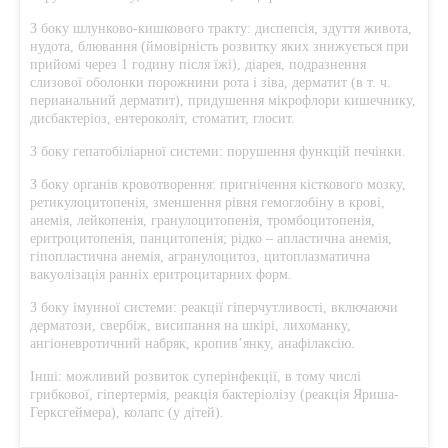
З боку шлунково-кишкового тракту: диспепсія, здуття живота,
нудота, блювання (ймовірність розвитку яких знижується при
прийомі через 1 годину після їжі), діарея, подразнення
слизової оболонки порожнини рота і зіва, дерматит (в т. ч.
перианальний дерматит), придушення мікрофлори кишечнику,
дисбактеріоз, ентероколіт, стоматит, глосит.
З боку гепатобіліарної системи: порушення функцій печінки.
З боку органів кровотворення: пригнічення кісткового мозку,
ретикулоцитопенія, зменшення рівня гемоглобіну в крові,
анемія, лейкопенія, гранулоцитопенія, тромбоцитопенія,
еритроцитопенія, панцитопенія; рідко – апластична анемія,
гіпопластична анемія, агранулоцитоз, цитоплазматична
вакуолізація ранніх еритроцитарних форм.
З боку імунної системи: реакції гіперчутливості, включаючи
дерматози, свербіж, висипання на шкірі, лихоманку,
ангіоневротичний набряк, кропив’янку, анафілаксію.
Інші: можливий розвиток суперінфекції, в тому числі
грибкової, гіпертермія, реакція бактеріолізу (реакція Яриша-
Герксгеймера), колапс (у дітей).