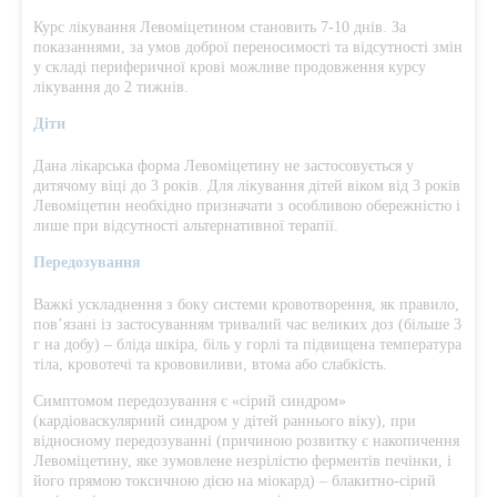
Курс лікування Левоміцетином становить 7-10 днів. За
показаннями, за умов доброї переносимості та відсутності змін
у складі периферичної крові можливе продовження курсу
лікування до 2 тижнів.
Діти
Дана лікарська форма Левоміцетину не застосовується у
дитячому віці до 3 років. Для лікування дітей віком від 3 років
Левоміцетин необхідно призначати з особливою обережністю і
лише при відсутності альтернативної терапії.
Передозування
Важкі ускладнення з боку системи кровотворення, як правило,
пов’язані із застосуванням тривалий час великих доз (більше 3
г на добу) – бліда шкіра, біль у горлі та підвищена температура
тіла, кровотечі та крововиливи, втома або слабкість.
Симптомом передозування є «сірий синдром»
(кардіоваскулярний синдром у дітей раннього віку), при
відносному передозуванні (причиною розвитку є накопичення
Левоміцетину, яке зумовлене незрілістю ферментів печінки, і
його прямою токсичною дією на міокард) – блакитно-сірий