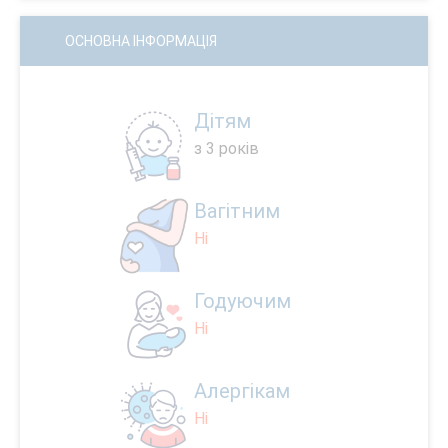
ОСНОВНА ІНФОРМАЦІЯ
Дітям
з 3 років
Вагітним
Ні
Годуючим
Ні
Алергікам
Ні