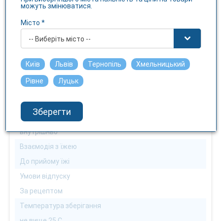
можуть змінюватися.
Ні
Місто *
Можна алергікам
-- Виберіть місто --
Ні
Можна діабетикам
Київ
Львів
Тернопіль
Хмельницький
Можна
Рівне
Луцьк
Можна водіям
Ні
Зберегти
Спосіб застосування
внутрішньо
Взаємодія з їжею
До прийому їжі
Умови відпуску
За рецептом
Температура зберігання
не вище 25 С