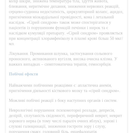
колір шкіри, знижена температура тіла, здуття живота,
блювання, неритмічне дихання, зниження нервових реакцій,
серцево-судинна недостатність, циркуляторний колапс, ацидоз,
пригнічення міокардіальної провідності, кома і летальний
наслідок. «Сірий синдром» також може спостерігатися у
пацієнтів із порушенням функцій печінки і нирок та є
наслідком кумуляції препарату. «Сірий синдром» проявляється
при концентрації хлорамфеніколу в плазмі крові більш 50 мкг/
мл.
Лікування. Промивання шлунка, застосування сольового
проносного, активованого вугілля, висока очисна клізма. У
важких випадках – симптоматична терапія, гемосорбція.
Побічні ефекти
Найважчими побічними реакціями є: апластична анемія,
пригнічення діяльності кісткового мозку та «сірий синдром».
Можливі побічні реакції з боку наступних органів і систем.
Неврологічні порушення: психомоторні розлади, депресія,
делірій, сплутаність свідомості, периферичний неврит, неврит
зорового нерва (в тому числі параліч очних яблук), зорові і
слухові галюцинації, зниження гостроти зору і слуху,
порушення смаку, головний біль, енцефалопатія.