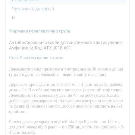
Чутливість до світла
Ні
Фармакотерапевтична група
Антибактеріальні засоби для системного застосування.
Амфеніколи. Код АТХ J01B A01.
Спосіб застосування та дози
Левоміцетин слід призначати внутрішньо за 30 хвилин до їди
(у разі нудоти та блювання – через годину після їди).
Дорослим призначати по 250-500 мг 3-4 рази на добу; добова
доза – 2 г. В особливо тяжких випадках (черевний тиф тощо)
Левоміцетин призначати у дозі до 4 г на добу (максимальна
добова доза для дорослих) під суворим контролем стану крові
та функцій печінки і нирок; добову дозу розподіляють на 3-4
прийоми.
Разова доза препарату для дітей від 3 до 8 років – по 125 мг,
для дітей віком від 8 років – по 250 мг; кратність прийому – 3-
4 рази на добу.