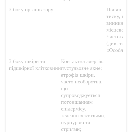
З боку органів зору
Підвищенн
тиску, під
виникнення
місцевому 
Частота не
(див. також
«Особливос
З боку шкіри та
Контактна алергія;
підшкірної клітковини
пустульозне акне;
атрофія шкіри,
часто необоротна,
що
супроводжується
потоншанням
епідермісу,
телеангіоектазіями,
пурпурою та
стриями;