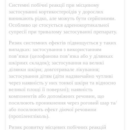
Системні побічні реакції при місцевому
застосуванні кортикостероїдів у дорослих
виникають рідко, але можуть бути серйозними.
Особливо це стосується адренокортикальної
супресії при тривалому застосуванні препарату.
Ризик системних ефектів підвищується у таких
випадках: застосування з використанням
пов’язки (целофанова пов’язка або у ділянках
шкірних складок); застосування на великі
ділянки шкіри; довготривале лікування;
застосування дітям (діти надзвичайно чутливі
через наявність у них тонкої шкіри та відносно
великої площі її поверхні); наявність
компонентів або допоміжних речовин, що
посилюють проникнення через роговий шар та/
або посилюють ефект діючої речовини
(пропіленгліколь).
Ризик розвитку місцевих побічних реакцій