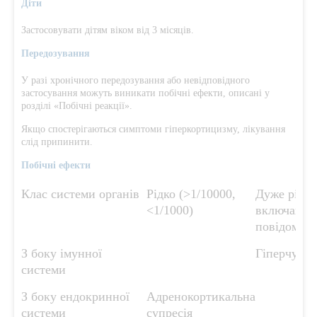
Діти
Застосовувати дітям віком від 3 місяців.
Передозування
У разі хронічного передозування або невідповідного
застосування можуть виникати побічні ефекти, описані у
розділі «Побічні реакції».
Якщо спостерігаються симптоми гіперкортицизму, лікування
слід припинити.
Побічні ефекти
Клас системи органів
Рідко (>1/10000,
Дуже рідко
<1/1000)
включаючи
повідомлен
З боку імунної
Гіперчутли
системи
З боку ендокринної
Адренокортикальна
системи
супресія