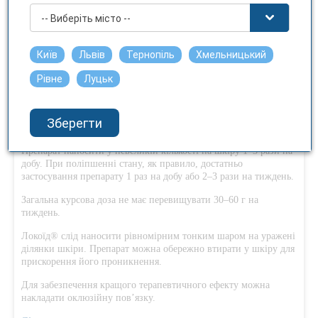
-- Виберіть місто --
Ні
Фармакотерапевтична група
Київ
Львів
Тернопіль
Хмельницький
Кортикостероїди для застосування у дерматології.
Рівне
Луцьк
Код АТХ D07А B02.
Зберегти
Спосіб застосування та дози
Препарат наносити у невеликій кількості на шкіру 1–3 рази на
добу. При поліпшенні стану, як правило, достатньо
застосування препарату 1 раз на добу або 2–3 рази на тиждень.
Загальна курсова доза не має перевищувати 30–60 г на
тиждень.
Локоїд® слід наносити рівномірним тонким шаром на уражені
ділянки шкіри. Препарат можна обережно втирати у шкіру для
прискорення його проникнення.
Для забезпечення кращого терапевтичного ефекту можна
накладати оклюзійну пов’язку.