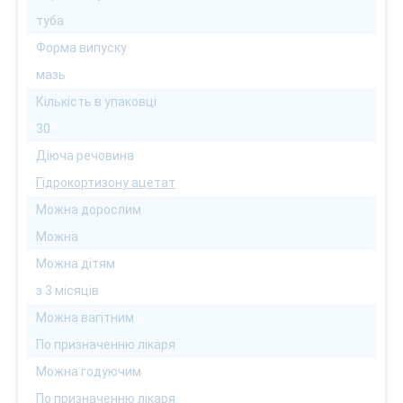
туба
Форма випуску
мазь
Кількість в упаковці
30
Діюча речовина
Гідрокортизону ацетат
Можна дорослим
Можна
Можна дітям
з 3 місяців
Можна вагітним
По призначенню лікаря
Можна годуючим
По призначенню лікаря