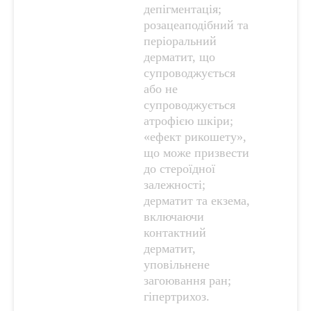
депігментація;
розацеаподібний та
періоральний
дерматит, що
супроводжується
або не
супроводжується
атрофією шкіри;
«ефект рикошету»,
що може призвести
до стероїдної
залежності;
дерматит та екзема,
включаючи
контактний
дерматит,
уповільнене
загоювання ран;
гіпертрихоз.