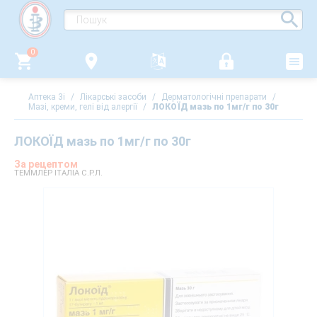
0
Аптека 3i
/
Лікарські засоби
/
Дерматологічні препарати
/
Мазі, креми, гелі від алергії
/
ЛОКОЇД мазь по 1мг/г по 30г
ЛОКОЇД мазь по 1мг/г по 30г
За рецептом
ТЕММЛЕР ІТАЛІА С.Р.Л.