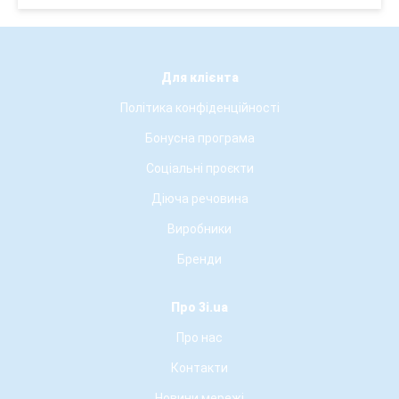
Для клієнта
Політика конфіденційності
Бонусна програма
Соціальні проєкти
Діюча речовина
Виробники
Бренди
Про 3i.ua
Про нас
Контакти
Новини мережі