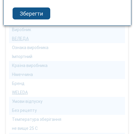
Зберегти
Виробник
ВЕЛЕДА
Ознака виробника
Імпортний
Країна виробника
Німеччина
Бренд
WELEDA
Умови відпуску
Без рецепту
Температура зберігання
не вище 25 С