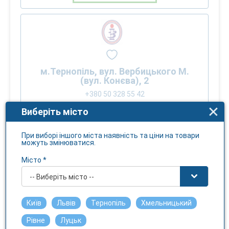
м.Тернопіль, вул. Вербицького М.
(вул. Конєва), 2
+380 50 328 55 42
Пт.: 08:15 - 22:00
Виберіть місто
Ціна:
698.75
грн.
При виборі іншого міста наявність та ціни на товари
можуть змінюватися.
Забрати
2026-08-09 після 12:00
Місто *
-- Виберіть місто --
Показати ще
Київ
Львів
Тернопіль
Хмельницький
Рівне
Луцьк
ОСНОВНА ІНФОРМАЦІЯ