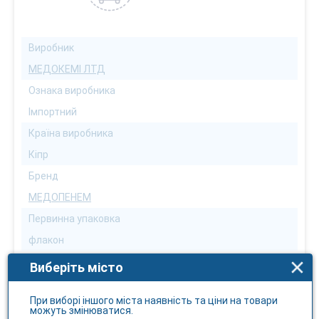
Виробник
МЕДОКЕМІ ЛТД
Ознака виробника
Імпортний
Країна виробника
Кіпр
Бренд
МЕДОПЕНЕМ
Первинна упаковка
флакон
Форма випуску
Виберіть місто
порошок
При виборі іншого міста наявність та ціни на товари
Кількість в упаковці
можуть змінюватися.