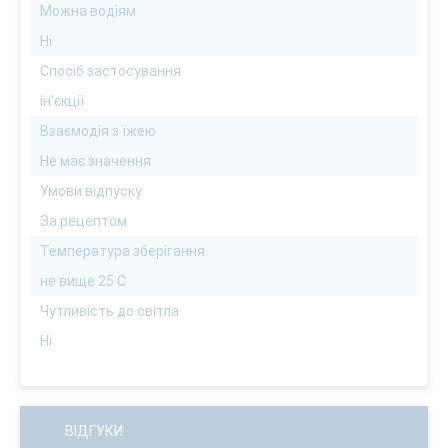
Можна водіям
Ні
Спосіб застосування
ін'єкції
Взаємодія з їжею
Не має значення
Умови відпуску
За рецептом
Температура зберігання
не вище 25 С
Чутливість до світла
Ні
ВІДГУКИ