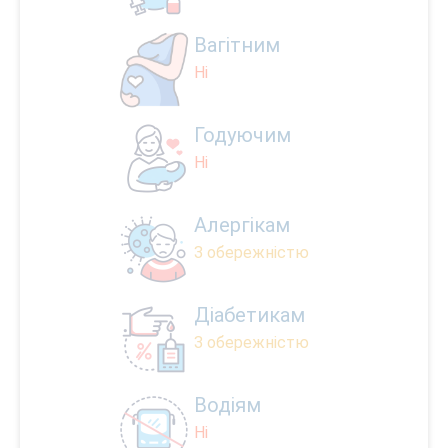
Вагітним
Ні
Годуючим
Ні
Алергікам
З обережністю
Діабетикам
З обережністю
Водіям
Ні