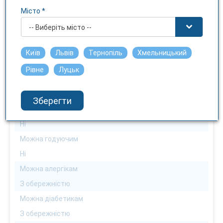
1
Місто *
Діюча речовина
-- Виберіть місто --
Меропенем
Можна дорослим
Київ
Львів
Тернопіль
Хмельницький
Можна
Рівне
Луцьк
Можна дітям
з 3 місяців
Зберегти
Можна вагітним
Ні
Можна годуючим
Ні
Можна алергікам
З обережністю
Можна діабетикам
З обережністю