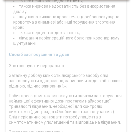
тяжка печінкова недостатність;
тяжка ниркова недостатність без використання
діалізу;
шлунково-кишкова кровотеча, цереброваскулярна
кровотеча в анамнезі або інші порушення згортання
крові;
тяжка серцева недостатність;
лікування періопераційного болю при коронарному
шунтуванні.
Спосіб застосування та дози
Застосовувати перорально.
Загальну добову кількість лікарського засобу слід
застосовувати одноразово, запиваючи водою або іншою
рідиною, під час вживання їжі.
Побічні реакції можна мінімізувати шляхом застосування
найменшої ефективної дози протягом найкоротшої
тривалості лікування, необхідної для контролю
симптомів (див. розділ «Особливості застосування»).
Слід періодично оцінювати потребу пацієнта в
симптоматичному полегшенні та відповідь на лікування.