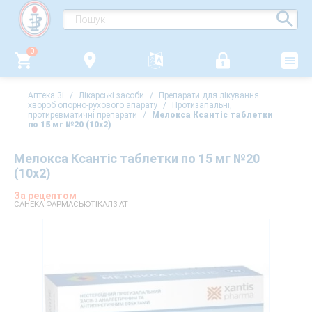
0
Аптека 3i
/
Лікарські засоби
/
Препарати для лікування
хвороб опорно-рухового апарату
/
Протизапальні,
протиревматичні препарати
/
Мелокса Ксантіс таблетки
по 15 мг №20 (10х2)
Мелокса Ксантіс таблетки по 15 мг №20
(10х2)
За рецептом
САНЕКА ФАРМАСЬЮТІКАЛЗ АТ