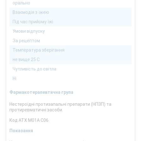
орально
Взаємодія з їжею
Під час прийому їжі
Умови відпуску
За рецептом
Температура зберігання
не вище 25 С
Чутливість до світла
Ні
Фармакотерапевтична група
Нестероїдні протизапальні препарати (НПЗП) та
протиревматичні засоби.
Код АТХ М01А С06.
Показання