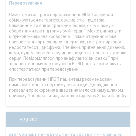
Передозування
Симптоми гострого передозування НПЗП зазвичай
обмежуються летаргією, сонливістю, нудотою,
блюванням та епігастральним болем, які в цілому є
оборотними при підтримуючій терапії. Може виникнути
шлунково-кишкова кровотеча. Тяжке отруєння може
призвести до артеріальної гіпертензії, гострої ниркової
недостатності, дисфункції печінки, пригнічення дихання,
коми, судом, серцево-судинної недостатності та зупинки
серця. Повідомлялося про анафілактоїдні реакції при
терапевтичному застосуванні НПЗП, що також можуть
спостерігатися при передозуванні.
При передозуванні НПЗП пацієнтам рекомендовані
симптоматичні та підтримуючі заходи. Дослідження
показали прискорення виведення мелоксикаму шляхом
прийому 4 пероральних доз холестираміну 3 рази на добу.
ВІДГУКИ
ВІДГУКИ МЕЛОКСА КСАНТІС ТАБЛЕТКИ ПО 15 МГ №20