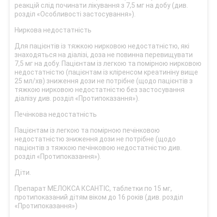
реакцій слід починати лікування з 7,5 мг на добу (див.
розділ «Особливості застосування»).
Ниркова недостатність
Для пацієнтів із тяжкою нирковою недостатністю, які
знаходяться на діалізі, доза не повинна перевищувати
7,5 мг на добу. Пацієнтам із легкою та помірною нирковою
недостатністю (пацієнтам із кліренсом креатиніну вище
25 мл/хв) зниження дози не потрібне (щодо пацієнтів з
тяжкою нирковою недостатністю без застосування
діалізу див. розділ «Протипоказання»).
Печінкова недостатність
Пацієнтам із легкою та помірною печінковою
недостатністю зниження дози не потрібне (щодо
пацієнтів з тяжкою печінковою недостатністю див.
розділ «Протипоказання»).
Діти.
Препарат МЕЛОКСА КСАНТІС, таблетки по 15 мг,
протипоказаний дітям віком до 16 років (див. розділ
«Протипоказання»)