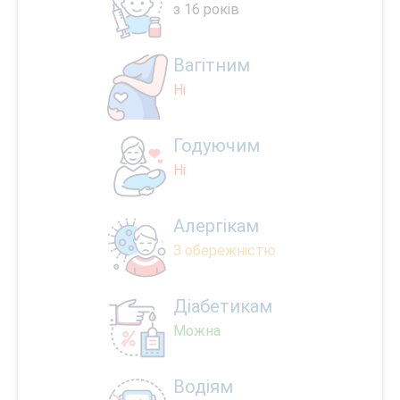
з 16 років
Вагітним
Ні
Годуючим
Ні
Алергікам
З обережністю
Діабетикам
Можна
Водіям