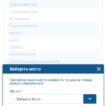
ТЕХНОКОМПЛЕКС
Ознака виробника
Вітчизняний
Країна виробника
Україна
Бренд
СЛАВНА
Діюча речовина
Вироби медичного призначення
Умови відпуску
Виберіть місто
Без рецепту
При виборі іншого міста наявність та ціни на товари
Температура зберігання
можуть змінюватися.
не вище 25 С
Місто *
Чутливість до світла
-- Виберіть місто --
Ні