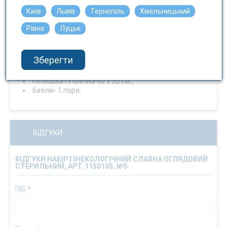
Київ
Львів
Тернопіль
Хмельницький
Опис
Рівне
Луцьк
Набір гінекологічний оглядовий №5, одноразового
використання, стерильний, до складу набору входить:
Зберегти
дзеркало вагінальне - 1шт.,
рукавички (розмір М) - 1 пара,
пелюшка гігієнічна 60 х 50 см.,
бахіли- 1 пара.
ВІДГУКИ
ВІДГУКИ НАБІР ГІНЕКОЛОГІЧНИЙ СЛАВНА ОГЛЯДОВИЙ
СТЕРИЛЬНИЙ, АРТ. 1150105, №5
ПІБ
*