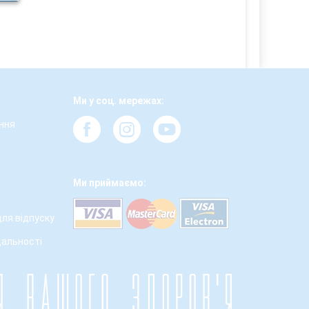
Ми у соц. мережах:
ння
а
Ми приймаємо:
для відпуску
дальності