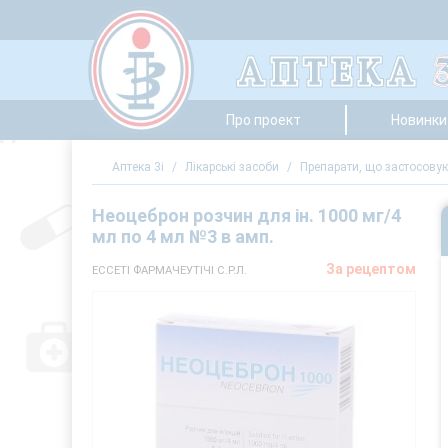
Про проект
Новинки 
Аптека 3i
/
Лікарські засоби
/
Препарати, що застосовуют
Неоцеброн розчин для ін. 1000 мг/4
мл по 4 мл №3 в амп.
За рецептом
ЕССЕТІ ФАРМАЧЕУТІЧІ С.Р.Л.