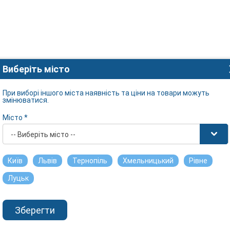
Виберіть місто
При виборі іншого міста наявність та ціни на товари можуть
змінюватися.
Місто *
-- Виберіть місто --
Київ
Львів
Тернопіль
Хмельницький
Рівне
Луцьк
Зберегти