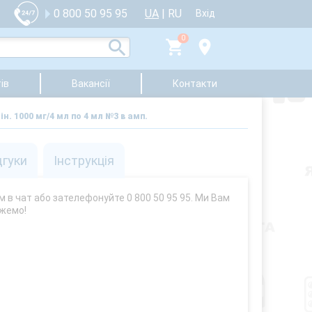
UA
|
RU
0 800 50 95 95
Вхід
0
ів
Вакансії
Контакти
н. 1000 мг/4 мл по 4 мл №3 в амп.
дгуки
Інструкція
м в чат або зателефонуйте 0 800 50 95 95. Ми Вам
жемо!