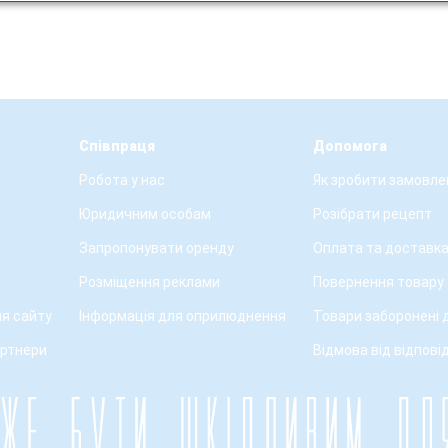
Співпраця
Допомога
Робота у нас
Як зробити замовле
Юридичним особам
Розібрати рецепт
Запропонувати оренду
Оплата та доставк
Розміщення реклами
Повернення товару
я сайту
Інформація для оприлюднення
Товари заборонені 
артнери
Відмова від відпові