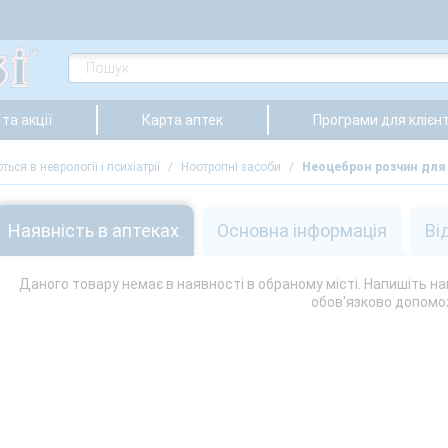
та акції
Карта аптек
Програми для клієнт
ься в неврології і психіатрії
/
Ноотропні засоби
/
Неоцеброн розчин для і
Наявність в аптеках
Основна інформація
Ві
Даного товару немає в наявності в обраному місті. Напишіть на
обов'язково допомо