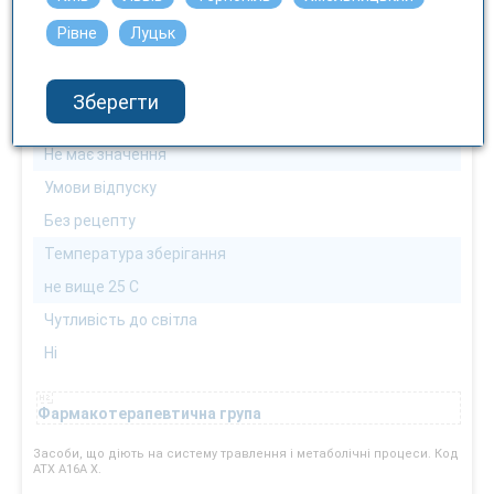
Можна
Рівне
Луцьк
Спосіб застосування
ректально
Зберегти
Взаємодія з їжею
Не має значення
Умови відпуску
Без рецепту
Температура зберігання
не вище 25 С
Чутливість до світла
Ні
Фармакотерапевтична група
Засоби, що діють на систему травлення і метаболічні процеси. Код
АТХ А16А X.