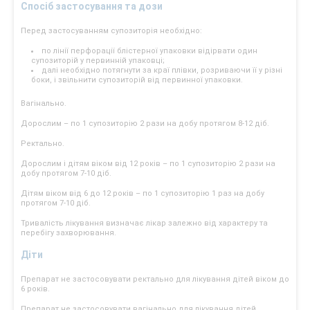
Спосіб застосування та дози
Перед застосуванням супозиторія необхідно:
по лінії перфорації блістерної упаковки відірвати один
супозиторій у первинній упаковці;
далі необхідно потягнути за краї плівки, розриваючи її у різні
боки, і звільнити супозиторій від первинної упаковки.
Вагінально.
Дорослим – по 1 супозиторію 2 рази на добу протягом 8-12 діб.
Ректально.
Дорослим і дітям віком від 12 років – по 1 супозиторію 2 рази на
добу протягом 7-10 діб.
Дітям віком від 6 до 12 років – по 1 супозиторію 1 раз на добу
протягом 7-10 діб.
Тривалість лікування визначає лікар залежно від характеру та
перебігу захворювання.
Діти
Препарат не застосовувати ректально для лікування дітей віком до
6 років.
Препарат не застосовувати вагінально для лікування дітей.