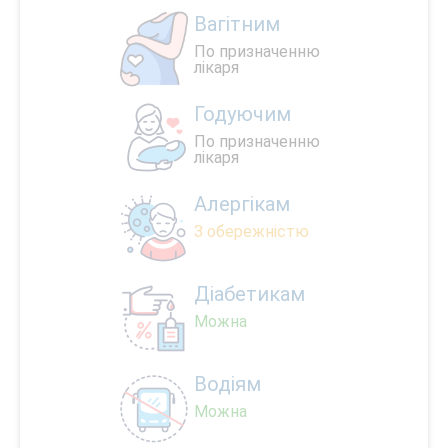
Вагітним
По призначенню
лікаря
Годуючим
По призначенню
лікаря
Алергікам
З обережністю
Діабетикам
Можна
Водіям
Можна