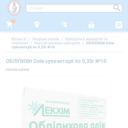
0
Аптека 3i
/
Лікарські засоби
/
Препарати в акушерстві та
гінекології
/
Ранозагоювальні препарати
/
ОБЛІПИХИ Олія
супозиторії по 0,35г №10
ОБЛІПИХИ Олія супозиторії по 0,35г №10
ЛЕКХІМ-ХАРКІВ