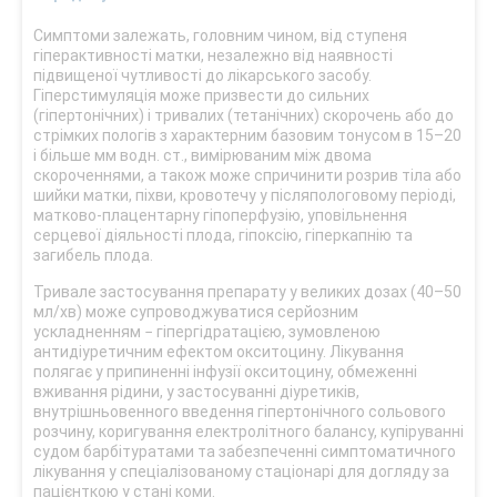
Симптоми залежать, головним чином, від ступеня
гіперактивності матки, незалежно від наявності
підвищеної чутливості до лікарського засобу.
Гіперстимуляція може призвести до сильних
(гіпертонічних) і тривалих (тетанічних) скорочень або до
стрімких пологів з характерним базовим тонусом в 15–20
і більше мм водн. ст., вимірюваним між двома
скороченнями, а також може спричинити розрив тіла або
шийки матки, піхви, кровотечу у післяпологовому періоді,
матково-плацентарну гіпоперфузію, уповільнення
серцевої діяльності плода, гіпоксію, гіперкапнію та
загибель плода.
Тривале застосування препарату у великих дозах (40–50
мл/хв) може супроводжуватися серйозним
ускладненням − гіпергідратацією, зумовленою
антидіуретичним ефектом окситоцину. Лікування
полягає у припиненні інфузії окситоцину, обмеженні
вживання рідини, у застосуванні діуретиків,
внутрішньовенного введення гіпертонічного сольового
розчину, коригування електролітного балансу, купіруванні
судом барбітуратами та забезпеченні симптоматичного
лікування у спеціалізованому стаціонарі для догляду за
пацієнткою у стані коми.