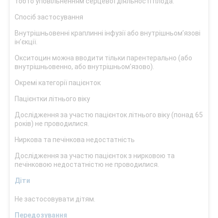
тобто уповільненням серцевої діяльності плода.
Спосіб застосування
Внутрішньовенні краплинні інфузії або внутрішньомʼязові
інʼєкції.
Окситоцин можна вводити тільки парентерально (або
внутрішньовенно, або внутрішньомʼязово).
Окремі категорії пацієнток
Пацієнтки літнього віку
Дослідження за участю пацієнток літнього віку (понад 65
років) не проводилися.
Ниркова та печінкова недостатність
Дослідження за участю пацієнток з нирковою та
печінковою недостатністю не проводилися.
Діти
Не застосовувати дітям.
Передозування