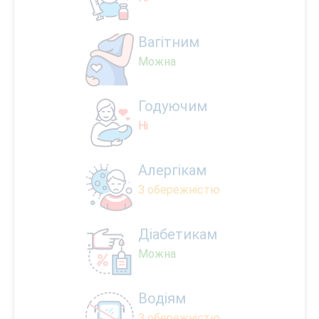
Вагітним
Можна
Годуючим
Ні
Алергікам
З обережністю
Діабетикам
Можна
Водіям
З обережністю