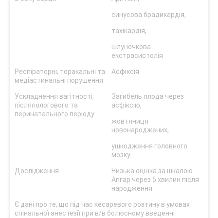
синусова брадикардія,
тахікардія,
шлуночкова
екстрасистолія
Респіраторні, торакальні та
Асфіксія
медіастинальні порушення
Ускладнення вагітності,
Загибель плода через
післяпологового та
асфіксію,
перинатального періоду
жовтяниця
новонароджених,
ушкодження головного
мозку
Дослідження
Низька оцінка за шкалою
Апгар через 5 хвилин після
народження
Є дані про те, що під час кесаревого розтину в умовах
спінальної анестезії при в/в болюсному введенні