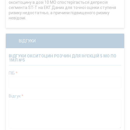
окситоцину в дозі 10 МО спостерігається депресія
сегмента ST-T на ЕКГ. Даних для точної оцінки ступеня
ризику недостатньо, а причини підвищеного ризику
невідомі.
ВІДГУКИ
ВІДГУКИ ОКСИТОЦИН РОЗЧИН ДЛЯ ІН'ЄКЦІЙ 5 МО ПО
1МЛ №5
ПІБ
*
Відгук
*