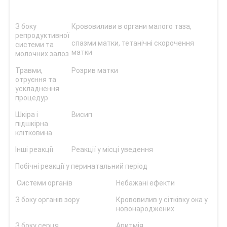
З боку
Крововиливи в органи малого таза,
репродуктивної
спазми матки, тетанічні скорочення
системи та
матки
молочних залоз
Травми,
Розрив матки
отруєння та
ускладнення
процедур
Шкіра і
Висип
підшкірна
клітковина
Інші реакції
Реакції у місці уведення
Побічні реакції у перинатальний період
Системи органів
Небажані ефекти
З боку органів зору
Крововилив у сітківку ока у
новонароджених
З боку серця
Аритмія,