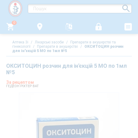
0
Аптека 3i
/
Лікарські засоби
/
Препарати в акушерстві та
гінекології
/
Препарати в акушерстві
/
ОКСИТОЦИН розчин
для ін'єкцій 5 МО по 1мл №5
ОКСИТОЦИН розчин для ін'єкцій 5 МО по 1мл
№5
За рецептом
ГЕДЕОН РІХТЕР ВАТ