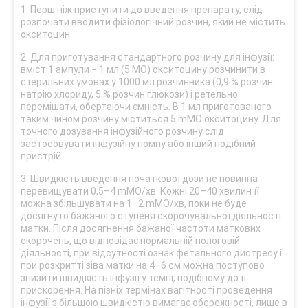
1. Перш ніж приступити до введення препарату, слід
розпочати вводити фізіологічний розчин, який не містить
окситоцин.
2. Для приготування стандартного розчину для інфузії:
вміст 1 ампули − 1 мл (5 МО) окситоцину розчинити в
стерильних умовах у 1000 мл розчинника (0,9 % розчин
натрію хлориду, 5 % розчин глюкози) і ретельно
перемішати, обертаючи ємність. В 1 мл приготованого
таким чином розчину міститься 5 mМО окситоцину. Для
точного дозування інфузійного розчину слід
застосовувати інфузійну помпу або інший подібний
пристрій.
3. Швидкість введення початкової дози не повинна
перевищувати 0,5–4 mМО/хв. Кожні 20–40 хвилин її
можна збільшувати на 1–2 mМО/хв, поки не буде
досягнуто бажаного ступеня скорочувальної діяльності
матки. Після досягнення бажаної частоти маткових
скорочень, що відповідає нормальній пологовій
діяльності, при відсутності ознак фетального дистресу і
при розкритті зіва матки на 4–6 см можна поступово
знизити швидкість інфузії у темпі, подібному до її
прискорення. На пізніх термінах вагітності проведення
інфузії з більшою швидкістю вимагає обережності, лише в