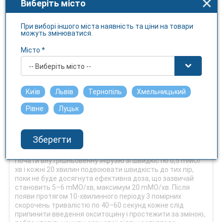
Виберіть місто
мл розчинника (0,9 % розчин натрію хлориду, 5 % розчин
глюкози) розчинити 10–40 МО окситоцину, для
профілактики маткової атонії зазвичай необхідно 20–40
При виборі іншого міста наявність та ціни на товари
можуть змінюватися.
mМО/хв окситоцину;
Місто *
б) внутрішньом’язове введення: 1 мл (5 МО) окситоцину
після відділення плаценти.
-- Виберіть місто --
Ад’ювантна терапія при неповному аборті або аборті, що
не відбувся.
Київ
Львів
Тернопіль
Хмельницький
Внутрішньовенна інфузія 10 МО окситоцину в 500 мл 0,9
Рівне
Луцьк
% розчину натрію хлориду або суміші 5 % декстрози з
фізіологічним розчином зі швидкістю 20–40 крапель/хв.
Діагностика матково-плацентарної недостатності
Зберегти
(навантажувальний тест із окситоцином).
Почати внутрішньовенну інфузію зі швидкістю 0,5 mМО/
хв і кожні 20 хвилин подвоювати швидкість до тих пір,
поки не буде досягнута ефективна доза, що зазвичай
становить 5–6 mМО/хв, максимум 20 mМО/хв. Після
появи протягом 10-хвилинного періоду 3 помірних
скорочень тривалістю по 40–60 секунд кожне слід
припинити введення окситоцину і простежити за зміною,