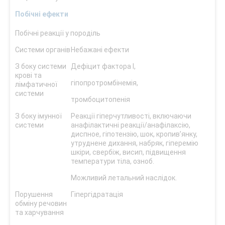
Побічні ефекти
Побічні реакції у породіль
Системи органів
Небажані ефекти
З боку системи
Дефіцит фактора І,
крові та
гіпопротромбінемія,
лімфатичної
системи
тромбоцитопенія
З боку імунної
Реакції гіперчутливості, включаючи
системи
анафілактичні реакції/анафілаксію,
диспное, гіпотензію, шок, кропив’янку,
утруднене дихання, набряк, гіперемію
шкіри, свербіж, висип, підвищення
температури тіла, озноб.
Можливий летальний наслідок.
Порушення
Гіпергідратація
обміну речовин
та харчування