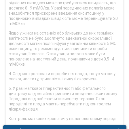
рідкісних випадках може потребуватися швидкість, що
досягає 8–9 mМО/хв. У разі передчасних пологів може
знадобитися прискорене введення окситоцину, у
поодиноких випадках швидкість може перевищувати 20
mМО/хв.
Якщо у жінки на останніх або близьких до них термінах
вагітності не було досягнуто адекватної скоротливої
діяльності матки після інфузії у загальній кількості 5 МО
окситоцину, то рекомендується припинити спроби
стимуляції пологів. Стимуляція пологів може бути
поновлена на наступний день, починаючи з дози 0,5–4
mМО/хв.
4. Слід контролювати серцебиття плода, тонус матки у
спокої, частоту, тривалість і силу її скорочень.
5. У разі маткової гіперактивності або фетального
дистресу слід негайно припинити введення окситоцину.
Породіллі слід забезпечити кисневу терапію. Стан
породіллі та плода мають перебувати під контролем
лікаря-фахівця.
Контроль маткових кровотеч у післяпологовому періоді:
а) внутрішньовенна інфузія (краплинний метод): у 1000