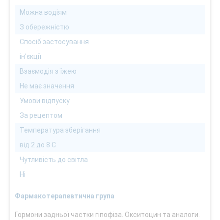
Можна водіям
З обережністю
Спосіб застосування
ін'єкції
Взаємодія з їжею
Не має значення
Умови відпуску
За рецептом
Температура зберігання
від 2 до 8 С
Чутливість до світла
Ні
Фармакотерапевтична група
Гормони задньої частки гіпофіза. Окситоцин та аналоги.