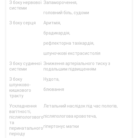
З боку нервової
Запаморочення,
системи
головний біль, судоми
З боку серця
Аритмія,
брадикардія,
рефлекторна тахікардія,
шлуночкові екстрасистолія
З боку судинної
Зниження артеріального тиску з
системи
подальшим підвищенням
З боку
Нудота,
шлунково-
блювання
кишкового
тракту
Ускладнення
Летальний наслідок під час пологів,
вагітності,
післяпологова кровотеча,
післяпологового
та
гіпертонус матки
перинатального
періоду