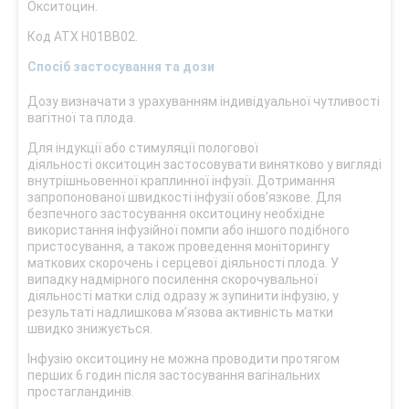
Окситоцин.
Код АТХ Н01ВВ02.
Спосіб застосування та дози
Дозу визначати з урахуванням індивідуальної чутливості
вагітної та плода.
Для індукції або стимуляції пологової
діяльності окситоцин застосовувати винятково у вигляді
внутрішньовенної краплинної інфузії. Дотримання
запропонованої швидкості інфузії обов’язкове. Для
безпечного застосування окситоцину необхідне
використання інфузійної помпи або іншого подібного
пристосування, а також проведення моніторингу
маткових скорочень і серцевої діяльності плода. У
випадку надмірного посилення скорочувальної
діяльності матки слід одразу ж зупинити інфузію, у
результаті надлишкова м’язова активність матки
швидко знижується.
Інфузію окситоцину не можна проводити протягом
перших 6 годин після застосування вагінальних
простагландинів.