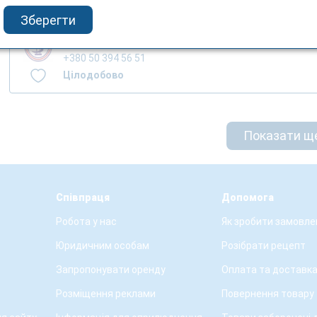
Зберегти
смт.Іваничі, вул. Грушевського, 45
+380 50 394 56 51
Цілодобово
Показати щ
Співпраця
Допомога
Робота у нас
Як зробити замовле
Юридичним особам
Розібрати рецепт
Запропонувати оренду
Оплата та доставк
Розміщення реклами
Повернення товару