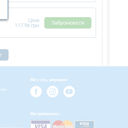
Ціна:
Забронювати
117.96
грн.
е
Ми у соц. мережах:
ння
а
Ми приймаємо: