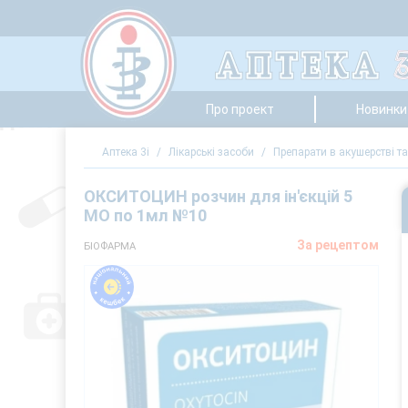
Про проект
Новинки 
Аптека 3i
/
Лікарські засоби
/
Препарати в акушерстві та 
ОКСИТОЦИН розчин для ін'єкцій 5
МО по 1мл №10
За рецептом
БІОФАРМА