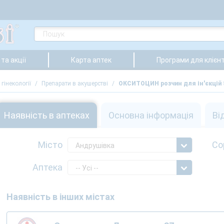
та акції
Карта аптек
Програми для клієнт
гінекології
/
Препарати в акушерстві
/
ОКСИТОЦИН розчин для ін'єкцій 
Наявність в аптеках
Основна інформація
Ві
Місто
Со
Андрушівка
Аптека
-- Усі --
Наявність в інших містах