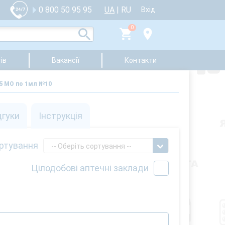
UA
|
RU
0 800 50 95 95
Вхід
0
ів
Вакансії
Контакти
5 МО по 1мл №10
дгуки
Інструкція
ртування
-- Оберіть сортування --
Цілодобові аптечні заклади