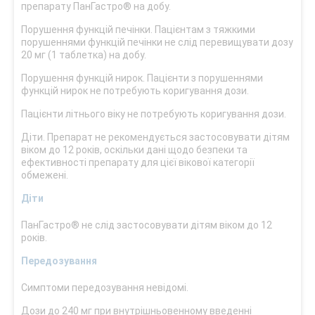
препарату ПанГастро® на добу.
Порушення функцій печінки. Пацієнтам з тяжкими
порушеннями функцій печінки не слід перевищувати дозу
20 мг (1 таблетка) на добу.
Порушення функцій нирок. Пацієнти з порушеннями
функцій нирок не потребують коригування дози.
Пацієнти літнього віку не потребують коригування дози.
Діти. Препарат не рекомендується застосовувати дітям
віком до 12 років, оскільки дані щодо безпеки та
ефективності препарату для цієї вікової категорії
обмежені.
Діти
ПанГастро® не слід застосовувати дітям віком до 12
років.
Передозування
Симптоми передозування невідомі.
Дози до 240 мг при внутрішньовенному введенні