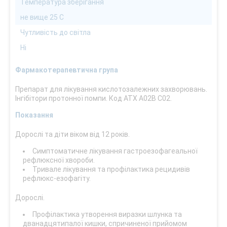
Температура зберігання
не вище 25 С
Чутливість до світла
Ні
Фармакотерапевтична група
Препарат для лікування кислотозалежних захворювань.
Інгібітори протонної помпи. Код АТХ А02В С02.
Показання
Дорослі та діти віком від 12 років.
Симптоматичне лікування гастроезофагеальної
рефлюксної хвороби.
Тривале лікування та профілактика рецидивів
рефлюкс-езофагіту.
Дорослі.
Профілактика утворення виразки шлунка та
дванадцятипалої кишки, спричиненої прийомом