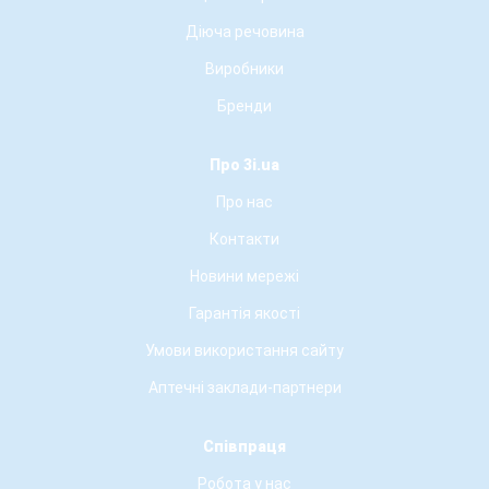
Діюча речовина
Виробники
Бренди
Про 3i.ua
Про нас
Контакти
Новини мережі
Гарантія якості
Умови використання сайту
Аптечні заклади-партнери
Співпраця
Робота у нас