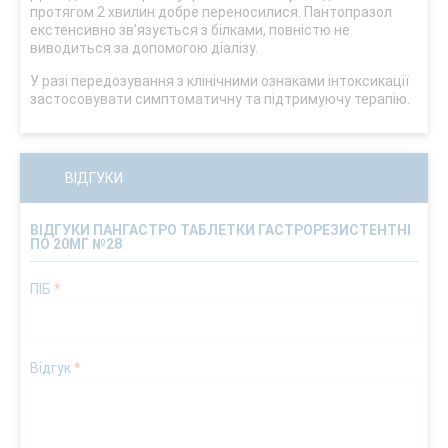
протягом 2 хвилин добре переносилися. Пантопразол
екстенсивно зв’язується з білками, повністю не
виводиться за допомогою діалізу.
У разі передозування з клінічними ознаками інтоксикації
застосовувати симптоматичну та підтримуючу терапію.
ВІДГУКИ
ВІДГУКИ ПАНГАСТРО ТАБЛЕТКИ ГАСТРОРЕЗИСТЕНТНІ
ПО 20МГ №28
ПІБ
*
Відгук
*