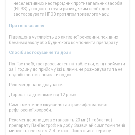
неселективних нестероїдних протизапальних засобів
(НПЗЗ) у пацієнтів групи ризику, яким необхідно
застосовувати НПЗЗ протягом тривалого часу.
Протипоказання
Підвищена чутливість до активної речовини, похідних
бензимідазолу або будь-якого компонента препарату.
Спосіб застосування та дози
ПанГастро®, гастрорезистентні таблетки, слід приймати
за 1 годину до прийому їжі цілими, не розжовувати та не
подрібнювати, запивати водою.
Рекомендоване дозування.
Дорослі та діти віком від 12 років.
Симптоматичне лікування гастроезофагеальної
рефлюксної хвороби.
Рекомендована доза становить 20 мг (1 таблетка)
препарату ПанГастро® на добу. Зазвичай симптоми печії
минають протягом 2-4 тижнів. Якщо цього терміну