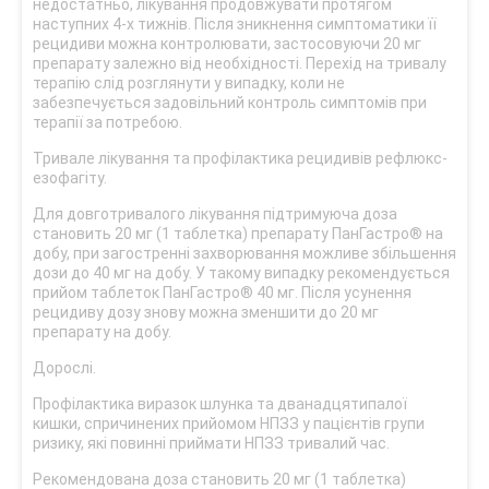
недостатньо, лікування продовжувати протягом
наступних 4-х тижнів. Після зникнення симптоматики її
рецидиви можна контролювати, застосовуючи 20 мг
препарату залежно від необхідності. Перехід на тривалу
терапію слід розглянути у випадку, коли не
забезпечується задовільний контроль симптомів при
терапії за потребою.
Тривале лікування та профілактика рецидивів рефлюкс-
езофагіту.
Для довготривалого лікування підтримуюча доза
становить 20 мг (1 таблетка) препарату ПанГастро® на
добу, при загостренні захворювання можливе збільшення
дози до 40 мг на добу. У такому випадку рекомендується
прийом таблеток ПанГастро® 40 мг. Після усунення
рецидиву дозу знову можна зменшити до 20 мг
препарату на добу.
Дорослі.
Профілактика виразок шлунка та дванадцятипалої
кишки, спричинених прийомом НПЗЗ у пацієнтів групи
ризику, які повинні приймати НПЗЗ тривалий час.
Рекомендована доза становить 20 мг (1 таблетка)