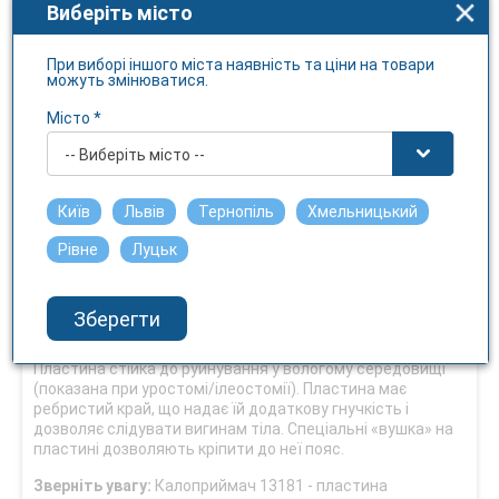
Виберіть місто
Умови відпуску
Без рецепту
При виборі іншого міста наявність та ціни на товари
можуть змінюватися.
Температура зберігання
Місто *
не вище 25 С
Чутливість до світла
-- Виберіть місто --
Ні
Київ
Львів
Тернопіль
Хмельницький
Пластина 13181 Колопласт (Coloplast)
Рівне
Луцьк
Пластина Alterna Long Wear (тривалого носіння) для
калоприймачів, з фланцем для кріплення діаметром 50
мм, розмір для вирізання від 10 до 45 мм. Забезпечує
Зберегти
тривалу і надійну фіксацію калоприймача на тілі.
Пластина стійка до руйнування у вологому середовищі
(показана при уростомі/ілеостомії). Пластина має
ребристий край, що надає їй додаткову гнучкість і
дозволяє слідувати вигинам тіла. Спеціальні «вушка» на
пластині дозволяють кріпити до неї пояс.
Зверніть увагу:
Калоприймач 13181 - пластина