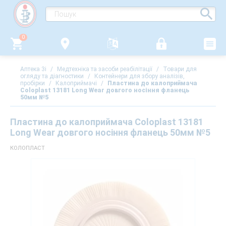
0
Аптека 3i
/
Медтехніка та засоби реабілітації
/
Товари для
огляду та діагностики
/
Контейнери для збору аналізів,
пробірки
/
Калоприймачі
/
Пластина до калоприймача
Coloplast 13181 Long Wear довгого носіння фланець
50мм №5
Пластина до калоприймача Coloplast 13181
Long Wear довгого носіння фланець 50мм №5
КОЛОПЛАСТ