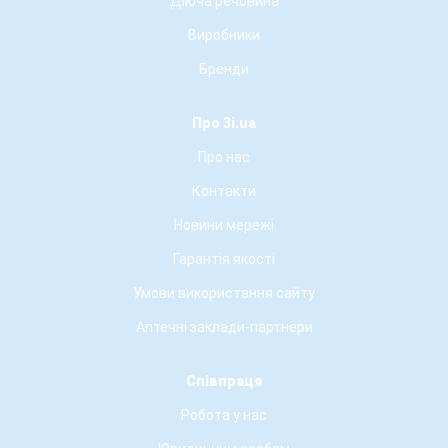
Діюча речовина
Виробники
Бренди
Про 3i.ua
Про нас
Контакти
Новини мережі
Гарантія якості
Умови використання сайту
Аптечні заклади-партнери
Співпраця
Робота у нас