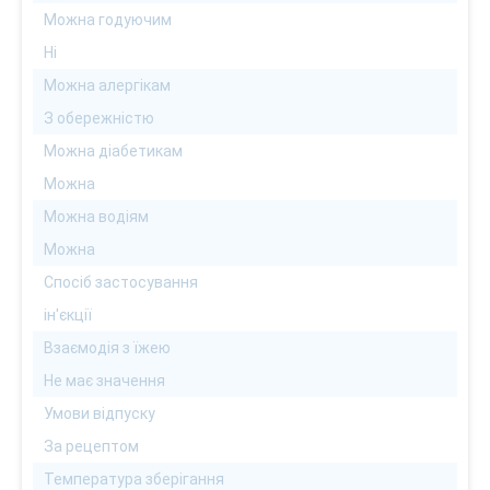
Можна годуючим
Ні
Можна алергікам
З обережністю
Можна діабетикам
Можна
Можна водіям
Можна
Спосіб застосування
ін'єкції
Взаємодія з їжею
Не має значення
Умови відпуску
За рецептом
Температура зберігання