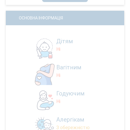
ОСНОВНА ІНФОРМАЦІЯ
Дітям
Ні
Вагітним
Ні
Годуючим
Ні
Алергікам
З обережністю