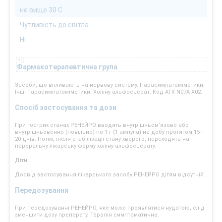
не вище 30 С
Чутливість до світла
Ні
Фармакотерапевтична група
Засоби, що впливають на нервову систему. Парасимпатоміметики.
Інші парасимпатоміметики. Холіну альфосцерат. Код АТХ N07A X02.
Спосіб застосування та дози
При гострих станах РЕНЕЙРО вводять внутрішньом’язово або
внутрішньовенно (повільно) по 1 г (1 ампула) на добу протягом 15–
20 днів. Потім, після стабілізації стану хворого, переходять на
пероральну лікарську форму холіну альфосцерату.
Діти.
Досвід застосування лікарського засобу РЕНЕЙРО дітям відсутній.
Передозування
При передозуванні РЕНЕЙРО, яке може проявлятися нудотою, слід
зменшити дозу препарату. Терапія симптоматична.