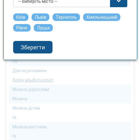
-- Виберіть місто --
РЕНЕЙРО
Первинна упаковка
Київ
Львів
Тернопіль
Хмельницький
ампула
Рівне
Луцьк
Форма випуску
розчин
Зберегти
Кількість в упаковці
10
Діюча речовина
Холін альфосцерат
Можна дорослим
Можна
Можна дітям
Ні
Можна вагітним
Ні