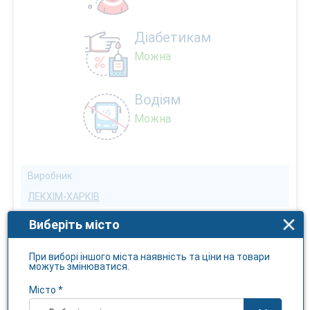
Діабетикам
Можна
Водіям
Можна
Виробник
ЛЕКХІМ-ХАРКІВ
Ознака виробника
Виберіть місто
Вітчизняний
При виборі іншого міста наявність та ціни на товари
Країна виробника
можуть змінюватися.
Україна
Місто *
Бренд