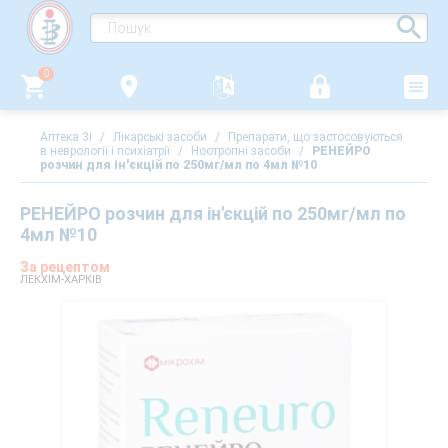
0
Аптека 3i
/
Лікарські засоби
/
Препарати, що застосовуються
в неврології і психіатрії
/
Ноотропні засоби
/
РЕНЕЙРО
розчин для ін'єкцій по 250мг/мл по 4мл №10
РЕНЕЙРО розчин для ін'єкцій по 250мг/мл по
4мл №10
За рецептом
ЛЕКХІМ-ХАРКІВ