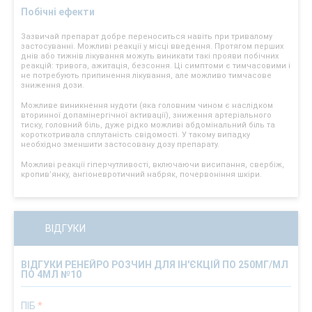
Побічні ефекти
Зазвичай препарат добре переноситься навіть при тривалому
застосуванні. Можливі реакції у місці введення. Протягом перших
днів або тижнів лікування можуть виникати такі прояви побічних
реакцій: тривога, ажитація, безсоння. Ці симптоми є тимчасовими і
не потребують припинення лікування, але можливо тимчасове
зниження дози.
Можливе виникнення нудоти (яка головним чином є наслідком
вторинної допамінергічної активації), зниження артеріального
тиску, головний біль, дуже рідко можливі абдомінальний біль та
короткотривала сплутаність свідомості. У такому випадку
необхідно зменшити застосовану дозу препарату.
Можливі реакції гіперчутливості, включаючи висипання, свербіж,
кропив’янку, ангіоневротичний набряк, почервоніння шкіри.
ВІДГУКИ
ВІДГУКИ РЕНЕЙРО РОЗЧИН ДЛЯ ІН'ЄКЦІЙ ПО 250МГ/МЛ
ПО 4МЛ №10
ПІБ
*