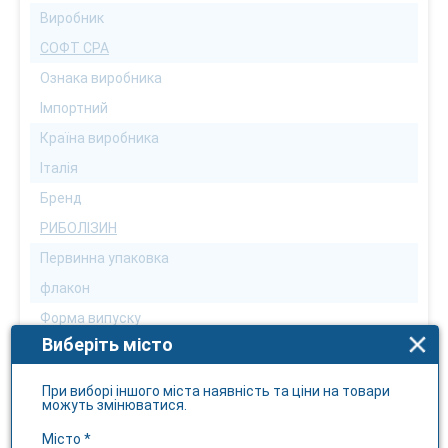
Виробник
СОФТ СРА
Ознака виробника
Імпортний
Країна виробника
Італія
Бренд
РИБОЛІЗИН
Первинна упаковка
флакон
Форма випуску
Виберіть місто
краплі
Кількість в упаковці
При виборі іншого міста наявність та ціни на товари
можуть змінюватися.
8
Діюча речовина
Місто *